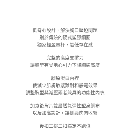
每筆NT$100，滿NT$800(含以上)免運費
【「AFTEE先享後付」結帳流程】
１．於結帳方式選擇「AFTEE先享後付」後，將跳轉至「AFTEE先享後付」
付款後全家取貨
結帳頁面，進行簡訊認證並確認金額後，即可完成結帳。
２．訂單成立數日內，您將收到繳費通知簡訊。
每筆NT$100，滿NT$800(含以上)免運費
３．收到繳費通知簡訊後14天內，點擊此簡訊中的連結，可透過四大超商／
ATM／網路銀行／等多元方式進行付款，方視為交易完成。
低脊心設計，解決胸口壓迫問題
7-11取貨付款
※ 請注意：結帳手續完成當下不需立刻繳費，但若您需要取消訂單，請聯絡
別於傳統的硬式塑膠鋼圈
每筆NT$100，滿NT$800(含以上)免運費
購買商品的店家。未經商家同意取消之訂單仍視為有效，需透過AFTEE先享
獨家輕盈罩杯，超低存在感
後付繳納相關費用。
付款後7-11取貨
※ 交易是否成功請以「AFTEE先享後付 」之結帳頁面顯示為準，若有關於
是否繳費成功／繳費後需取消欲退款等相關疑問，請聯繫「AFTEE先享後付
完整的高度支撐力
每筆NT$100，滿NT$800(含以上)免運費
客戶支援中心」
https://netprotections.freshdesk.com/support/home
讓胸型有受地心引力下降胸線高度
宅配
【注意事項】
１．透過由恩沛科技股份有限公司提供之「AFTEE先享後付」服務完成之交
每筆NT$100，滿NT$800(含以上)免運費
膠原蛋白內裡
易，需依本服務之必要範圍內提供個人資料，並將交易相關給付款項請求債
使減少肌膚敏感難耐和靜電效果
權轉讓予恩沛科技股份有限公司。
海外宅配
查看運費
２．關於個人資料處理事宜，請瀏覽以下網址：
調整胸型與減壓兩者兼具的功能性內衣
https://aftee.tw/terms/#terms3
３．未成年的使用者請事先徵得法定代理人或監護人之同意方可使用
加寬後背片雙層透氣彈性塑身網布
「AFTEE先享後付」，若未經同意申辦者引起之損失，本公司不負相關責
任。
以及加高設計，讓側邊肉肉收緊
４．使用「AFTEE先享後付」時，將依據個別帳號之用戶狀況，依本公司即
時審查核予不同之上限額度；若仍有額度不足之情形，本公司將視審查結果
後扣三排三扣穩定不跑位
請求用戶進行身份認證。