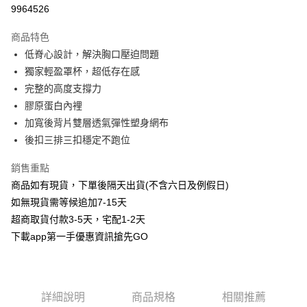
信用卡分期付款
9964526
3 期 0 利率 每期
NT$193
21家銀行
商品特色
6 期 0 利率 每期
NT$96
21家銀行
合作金庫商業銀行
第一商業銀行
低脊心設計，解決胸口壓迫問題
華南商業銀行
彰化商業銀行
合作金庫商業銀行
第一商業銀行
超商取貨付款
獨家輕盈罩杯，超低存在感
上海商業儲蓄銀行
台北富邦商業銀行
華南商業銀行
彰化商業銀行
國泰世華商業銀行
兆豐國際商業銀行
完整的高度支撐力
LINE Pay
上海商業儲蓄銀行
台北富邦商業銀行
臺灣中小企業銀行
台中商業銀行
膠原蛋白內裡
國泰世華商業銀行
兆豐國際商業銀行
匯豐（台灣）商業銀行
華泰商業銀行
Apple Pay
臺灣中小企業銀行
台中商業銀行
加寬後背片雙層透氣彈性塑身網布
聯邦商業銀行
遠東國際商業銀行
匯豐（台灣）商業銀行
華泰商業銀行
後扣三排三扣穩定不跑位
街口支付
元大商業銀行
永豐商業銀行
聯邦商業銀行
遠東國際商業銀行
玉山商業銀行
星展（台灣）商業銀行
元大商業銀行
永豐商業銀行
銷售重點
悠遊付
台新國際商業銀行
中國信託商業銀行
玉山商業銀行
星展（台灣）商業銀行
商品如有現貨，下單後隔天出貨(不含六日及例假日)
台灣樂天信用卡公司
台新國際商業銀行
中國信託商業銀行
AFTEE先享後付
如無現貨需等候追加7-15天
台灣樂天信用卡公司
相關說明
超商取貨付款3-5天，宅配1-2天
【關於「AFTEE先享後付」】
下載app第一手優惠資訊搶先GO
ATM付款
AFTEE先享後付是「在收到商品之後才付款」的支付方式。 讓您購物簡單
便利好安心！
１．簡單：不需註冊會員、不需綁卡、不需儲值。
運送方式
２．便利：只要手機號碼，簡訊認證，即可結帳。
３．安心：先確認商品／服務後，再付款。
全家取貨付款
詳細說明
商品規格
相關推薦