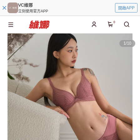
VC維娜
開啟APP
立刻使用官方APP
0
1
/
10