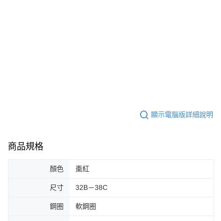
５．嚴禁一人註冊多個帳號或使用他人資訊註冊。若發現惡意使用之情形，
恩沛科技股份有限公司將有權停止該用戶之使用額度並採取法律行動。
顯示電腦版詳細說明
商品規格
顏色
棗紅
尺寸
32B－38C
鋼圈
軟鋼圈