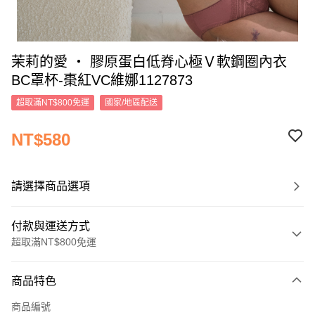
茉莉的愛 ‧ 膠原蛋白低脊心極Ｖ軟鋼圈內衣
BC罩杯-棗紅VC維娜1127873
超取滿NT$800免運
國家/地區配送
NT$580
請選擇商品選項
付款與運送方式
超取滿NT$800免運
付款方式
商品特色
信用卡一次付款
商品編號