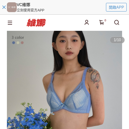
VC維娜
開啟APP
立刻使用官方APP
0
1
/
10