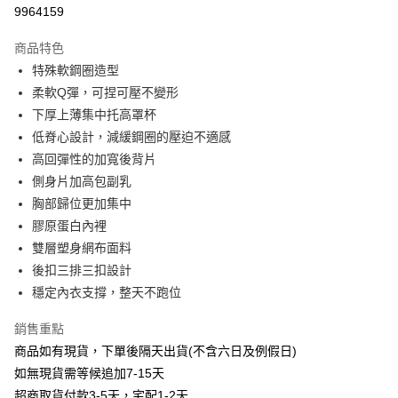
信用卡分期付款
9964159
3 期 0 利率 每期
NT$193
21家銀行
商品特色
6 期 0 利率 每期
NT$96
21家銀行
合作金庫商業銀行
第一商業銀行
特殊軟鋼圈造型
華南商業銀行
彰化商業銀行
合作金庫商業銀行
第一商業銀行
超商取貨付款
柔軟Q彈，可捏可壓不變形
上海商業儲蓄銀行
台北富邦商業銀行
華南商業銀行
彰化商業銀行
國泰世華商業銀行
兆豐國際商業銀行
下厚上薄集中托高罩杯
LINE Pay
上海商業儲蓄銀行
台北富邦商業銀行
臺灣中小企業銀行
台中商業銀行
低脊心設計，減緩鋼圈的壓迫不適感
國泰世華商業銀行
兆豐國際商業銀行
匯豐（台灣）商業銀行
華泰商業銀行
Apple Pay
臺灣中小企業銀行
台中商業銀行
高回彈性的加寬後背片
聯邦商業銀行
遠東國際商業銀行
匯豐（台灣）商業銀行
華泰商業銀行
側身片加高包副乳
街口支付
元大商業銀行
永豐商業銀行
聯邦商業銀行
遠東國際商業銀行
胸部歸位更加集中
玉山商業銀行
星展（台灣）商業銀行
元大商業銀行
永豐商業銀行
悠遊付
膠原蛋白內裡
台新國際商業銀行
中國信託商業銀行
玉山商業銀行
星展（台灣）商業銀行
台灣樂天信用卡公司
雙層塑身網布面料
台新國際商業銀行
中國信託商業銀行
AFTEE先享後付
後扣三排三扣設計
台灣樂天信用卡公司
相關說明
穩定內衣支撐，整天不跑位
【關於「AFTEE先享後付」】
ATM付款
AFTEE先享後付是「在收到商品之後才付款」的支付方式。 讓您購物簡單
便利好安心！
銷售重點
１．簡單：不需註冊會員、不需綁卡、不需儲值。
商品如有現貨，下單後隔天出貨(不含六日及例假日)
運送方式
２．便利：只要手機號碼，簡訊認證，即可結帳。
如無現貨需等候追加7-15天
３．安心：先確認商品／服務後，再付款。
全家取貨付款
超商取貨付款3-5天，宅配1-2天