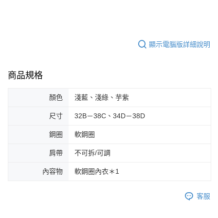
顯示電腦版詳細說明
商品規格
顏色
淺藍、淺綠、芋紫
尺寸
32B－38C、34D－38D
鋼圈
軟鋼圈
肩帶
不可拆/可調
內容物
軟鋼圈內衣＊1
客服