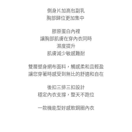
５．嚴禁一人註冊多個帳號或使用他人資訊註冊。若發現惡意使用之情形，
恩沛科技股份有限公司將有權停止該用戶之使用額度並採取法律行動。
側身片加高包副乳
胸部歸位更加集中
膠原蛋白內裡
讓胸部肌膚在穿內衣同時
濕度提升
肌膚減少敏感難耐
雙層塑身網布面料，觸感柔和且輕盈
讓您穿著時感受到無比的舒適和自在
後扣三排三扣設計
穩定內衣支撐，整天不跑位
一款機能型好感軟鋼圈內衣