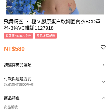
飛舞精靈 ‧ 極Ｖ膠原蛋白軟鋼圈內衣BCD罩
杯-3色VC維娜1127918
超取滿NT$800免運
國家/地區配送
NT$580
請選擇商品選項
付款與運送方式
超取滿NT$800免運
付款方式
商品特色
信用卡一次付款
商品編號