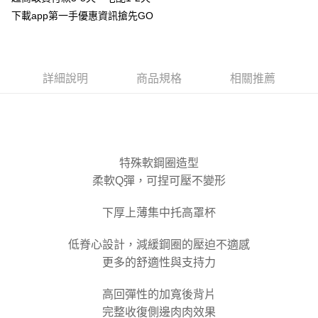
每筆NT$100，滿NT$800(含以上)免運費
【「AFTEE先享後付」結帳流程】
下載app第一手優惠資訊搶先GO
１．於結帳方式選擇「AFTEE先享後付」後，將跳轉至「AFTEE先享後付」
付款後全家取貨
結帳頁面，進行簡訊認證並確認金額後，即可完成結帳。
２．訂單成立數日內，您將收到繳費通知簡訊。
每筆NT$100，滿NT$800(含以上)免運費
３．收到繳費通知簡訊後14天內，點擊此簡訊中的連結，可透過四大超商／
ATM／網路銀行／等多元方式進行付款，方視為交易完成。
7-11取貨付款
詳細說明
商品規格
相關推薦
※ 請注意：結帳手續完成當下不需立刻繳費，但若您需要取消訂單，請聯絡
每筆NT$100，滿NT$800(含以上)免運費
購買商品的店家。未經商家同意取消之訂單仍視為有效，需透過AFTEE先享
後付繳納相關費用。
付款後7-11取貨
※ 交易是否成功請以「AFTEE先享後付 」之結帳頁面顯示為準，若有關於
是否繳費成功／繳費後需取消欲退款等相關疑問，請聯繫「AFTEE先享後付
每筆NT$100，滿NT$800(含以上)免運費
客戶支援中心」
https://netprotections.freshdesk.com/support/home
特殊軟鋼圈造型
宅配
【注意事項】
柔軟Q彈，可捏可壓不變形
１．透過由恩沛科技股份有限公司提供之「AFTEE先享後付」服務完成之交
每筆NT$100，滿NT$800(含以上)免運費
易，需依本服務之必要範圍內提供個人資料，並將交易相關給付款項請求債
權轉讓予恩沛科技股份有限公司。
下厚上薄集中托高罩杯
海外宅配
查看運費
２．關於個人資料處理事宜，請瀏覽以下網址：
https://aftee.tw/terms/#terms3
低脊心設計，減緩鋼圈的壓迫不適感
３．未成年的使用者請事先徵得法定代理人或監護人之同意方可使用
更多的舒適性與支持力
「AFTEE先享後付」，若未經同意申辦者引起之損失，本公司不負相關責
任。
４．使用「AFTEE先享後付」時，將依據個別帳號之用戶狀況，依本公司即
高回彈性的加寬後背片
時審查核予不同之上限額度；若仍有額度不足之情形，本公司將視審查結果
完整收復側邊肉肉效果
請求用戶進行身份認證。