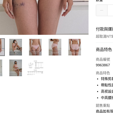
付款與運
超取滿NT$
付款方式
商品特色
信用卡一
商品編號
9963867
信用卡分
商品特色
3 期 
特殊剪
6 期 
合作金
帶點性
華南商
高衩設
合作金
超商取貨
上海商
華南商
中高腰
國泰世
LINE Pay
上海商
銷售重點
臺灣中
國泰世
匯豐（
商品如有現
Apple Pay
臺灣中