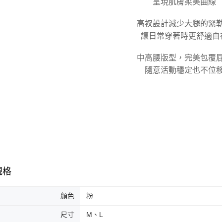
呈現肌膚柔美曲線
是否繳費成
付款後7-1
付客戶支
每筆NT$1
高衩設計減少大腿的緊
【注意事
讓日常穿著時更舒適自
宅配
１．透過由
交易，需
每筆NT$1
求債權轉
中高腰版型，完美包覆
２．關於
海外宅配
隨意活動穩定也不位
https://aft
３．未成
「AFTE
任。
４．使用「
即時審查
結果請求
５．嚴禁
形，恩沛
動。
規格
顏色
粉
尺寸
M、L