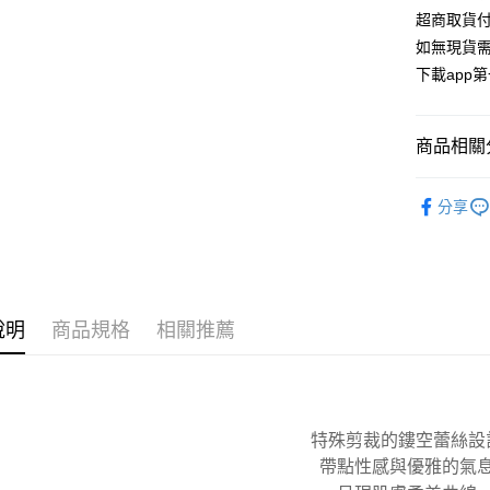
聯邦商
超商取貨付
匯豐（
街口支付
元大商
聯邦商
如無現貨需
玉山商
元大商
悠遊付
下載app
台新國
玉山商
台灣樂
台新國
AFTEE先
台灣樂
相關說明
商品相關分
【關於「A
ATM付款
AFTEE
▪ 超值優惠
便利好安
分享
１．簡單
全部商品
２．便利
運送方式
▸ 內褲
３．安心
全家取貨
▸ 內褲
【「AFT
每筆NT$1
１．於結帳
說明
商品規格
相關推薦
▸ 內褲
付」結帳
付款後全
２．訂單
３．收到繳
每筆NT$1
／ATM／
※ 請注意
7-11取貨
絡購買商品
特殊剪裁的鏤空蕾絲設
先享後付
每筆NT$1
帶點性感與優雅的氣
※ 交易是