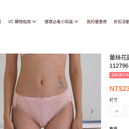
榜
VC 購物指南
娜寶必看小知識
我的優惠券
折扣活
蕾絲花
112796
超取滿NT$
NT$2
尺寸
M
數量