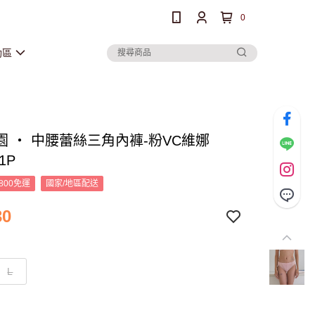
0
動區
園 ‧ 中腰蕾絲三角內褲-粉VC維娜
1P
800免運
國家/地區配送
30
L