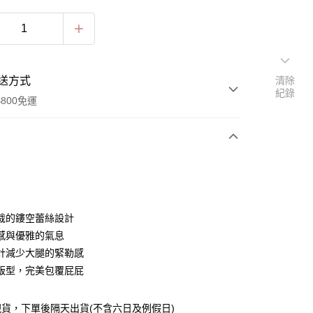
送方式
清除
紀錄
800免運
次付款
期付款
0 利率 每期
NT$76
21家銀行
裁的鏤空蕾絲設計
0 利率 每期
NT$38
21家銀行
庫商業銀行
第一商業銀行
感與優雅的氣息
業銀行
彰化商業銀行
計減少大腿的緊勒感
庫商業銀行
第一商業銀行
付款
業儲蓄銀行
台北富邦商業銀行
業銀行
彰化商業銀行
版型，完美包覆屁屁
華商業銀行
兆豐國際商業銀行
業儲蓄銀行
台北富邦商業銀行
小企業銀行
台中商業銀行
華商業銀行
兆豐國際商業銀行
台灣）商業銀行
華泰商業銀行
貨，下單後隔天出貨(不含六日及例假日)
小企業銀行
台中商業銀行