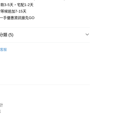
業銀行
遠東國際商業銀行
款3-5天，宅配1-2天
台灣）商業銀行
華泰商業銀行
業銀行
永豐商業銀行
業銀行
遠東國際商業銀行
等候追加7-15天
業銀行
星展（台灣）商業銀行
業銀行
永豐商業銀行
第一手優惠資訊搶先GO
際商業銀行
中國信託商業銀行
業銀行
星展（台灣）商業銀行
天信用卡公司
際商業銀行
中國信託商業銀行
享後付
天信用卡公司
類 (5)
FTEE先享後付」】
先享後付是「在收到商品之後才付款」的支付方式。 讓您購物簡單
｜內褲5件$499
心！
客服
：不需註冊會員、不需綁卡、不需儲值。
：只要手機號碼，簡訊認證，即可結帳。
蕾絲好辣
：先確認商品／服務後，再付款。
付款
中腰
EE先享後付」結帳流程】
00，滿NT$800(含以上)免運費
方式選擇「AFTEE先享後付」後，將跳轉至「AFTEE先享後
內衣配褲
頁面，進行簡訊認證並確認金額後，即可完成結帳。
家取貨
成立數日內，您將收到繳費通知簡訊。
費通知簡訊後14天內，點擊此簡訊中的連結，可透過四大超商
00，滿NT$800(含以上)免運費
網路銀行／等多元方式進行付款，方視為交易完成。
：結帳手續完成當下不需立刻繳費，但若您需要取消訂單，請聯
付款
的店家。未經商家同意取消之訂單仍視為有效，需透過AFTEE
計
繳納相關費用。
00，滿NT$800(含以上)免運費
息
否成功請以「AFTEE先享後付 」之結帳頁面顯示為準，若有關於