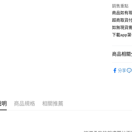
聯邦商
銷售重點
匯豐（
街口支付
元大商
聯邦商
商品如有現
玉山商
元大商
悠遊付
超商取貨付
台新國
玉山商
如無現貨需
台灣樂
台新國
AFTEE先
下載app
台灣樂
相關說明
【關於「A
ATM付款
AFTEE
商品相關分
便利好安
１．簡單
２．便利
▪ 超值優惠
運送方式
３．安心
分享
全部商品
全家取貨
【「AFT
▸ 內褲
每筆NT$1
１．於結帳
付」結帳
▸ 內褲
付款後全
２．訂單
３．收到繳
說明
商品規格
相關推薦
▸ 內褲
每筆NT$1
／ATM／
※ 請注意
7-11取貨
絡購買商品
先享後付
每筆NT$1
※ 交易是