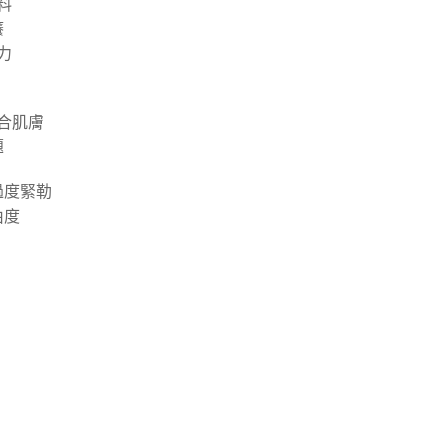
料
功／繳費後需取消欲退款等相關疑問，請聯繫「AFTEE先享後
1取貨
援中心」
https://netprotections.freshdesk.com/support/home
癢
00，滿NT$800(含以上)免運費
力
項】
恩沛科技股份有限公司提供之「AFTEE先享後付」服務完成之
依本服務之必要範圍內提供個人資料，並將交易相關給付款項請
00，滿NT$800(含以上)免運費
讓予恩沛科技股份有限公司。
合肌膚
個人資料處理事宜，請瀏覽以下網址：
查看運費
題
ee.tw/terms/#terms3
年的使用者請事先徵得法定代理人或監護人之同意方可使用
E先享後付」，若未經同意申辦者引起之損失，本公司不負相關責
過度緊勒
由度
AFTEE先享後付」時，將依據個別帳號之用戶狀況，依本公司
核予不同之上限額度；若仍有額度不足之情形，本公司將視審查
用戶進行身份認證。
一人註冊多個帳號或使用他人資訊註冊。若發現惡意使用之情
科技股份有限公司將有權停止該用戶之使用額度並採取法律行