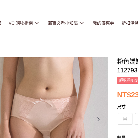
榜
VC 購物指南
娜寶必看小知識
我的優惠券
折扣活
粉色嬌
112793
超取滿NT$
NT$2
尺寸
M
數量