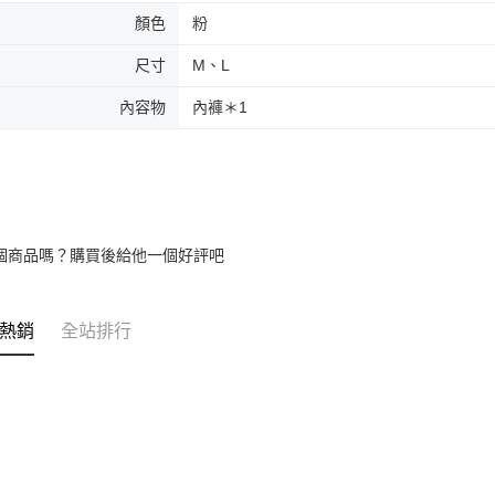
顏色
粉
尺寸
M、L
內容物
內褲＊1
個商品嗎？購買後給他一個好評吧
熱銷
全站排行