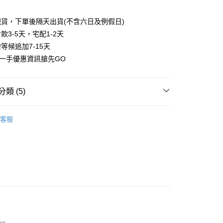
業銀行
遠東國際商業銀行
台灣）商業銀行
華泰商業銀行
業銀行
永豐商業銀行
業銀行
遠東國際商業銀行
貨，下單後隔天出貨(不含六日及例假日)
業銀行
星展（台灣）商業銀行
業銀行
永豐商業銀行
款3-5天，宅配1-2天
際商業銀行
中國信託商業銀行
業銀行
星展（台灣）商業銀行
等候追加7-15天
天信用卡公司
際商業銀行
中國信託商業銀行
享後付
第一手優惠資訊搶先GO
天信用卡公司
FTEE先享後付」】
先享後付是「在收到商品之後才付款」的支付方式。 讓您購物簡單
類 (5)
心！
：不需註冊會員、不需綁卡、不需儲值。
：只要手機號碼，簡訊認證，即可結帳。
｜內褲5件$499
：先確認商品／服務後，再付款。
客服
付款
EE先享後付」結帳流程】
蕾絲好辣
00，滿NT$800(含以上)免運費
方式選擇「AFTEE先享後付」後，將跳轉至「AFTEE先享後
頁面，進行簡訊認證並確認金額後，即可完成結帳。
中腰
家取貨
成立數日內，您將收到繳費通知簡訊。
費通知簡訊後14天內，點擊此簡訊中的連結，可透過四大超商
內衣配褲
00，滿NT$800(含以上)免運費
網路銀行／等多元方式進行付款，方視為交易完成。
：結帳手續完成當下不需立刻繳費，但若您需要取消訂單，請聯
付款
的店家。未經商家同意取消之訂單仍視為有效，需透過AFTEE
繳納相關費用。
00，滿NT$800(含以上)免運費
否成功請以「AFTEE先享後付 」之結帳頁面顯示為準，若有關於