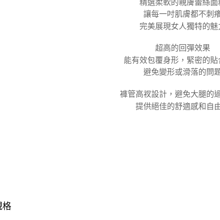
精選柔軟的親膚蕾絲面
是否繳費成
付款後7-1
付客戶支
讓每一吋肌膚都不刺
每筆NT$1
完美展現女人獨特的魅
【注意事
宅配
１．透過由
超高的回彈效果
交易，需
每筆NT$1
求債權轉
能有效包覆身形，緊密的貼
２．關於
海外宅配
避免變形或滑落的問
https://aft
３．未成
「AFTE
褲管高衩設計，避免大腿的
任。
提供絕佳的舒適感和自
４．使用「
即時審查
結果請求
５．嚴禁
形，恩沛
動。
規格