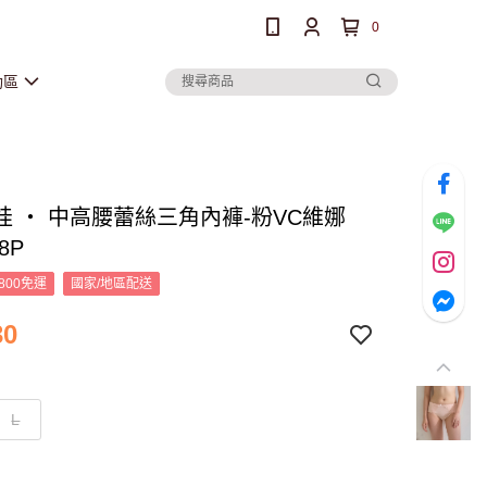
0
動區
娃 ‧ 中高腰蕾絲三角內褲-粉VC維娜
8P
800免運
國家/地區配送
30
L