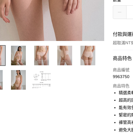
付款與運
超取滿NT$
付款方式
商品特色
信用卡一
商品編號
9963750
信用卡分
商品特色
3 期 
精選柔
6 期 
合作金
超高的
華南商
能有效
合作金
超商取貨
上海商
華南商
緊密的
國泰世
LINE Pay
上海商
褲管高
臺灣中
國泰世
避免大
匯豐（
Apple Pay
臺灣中