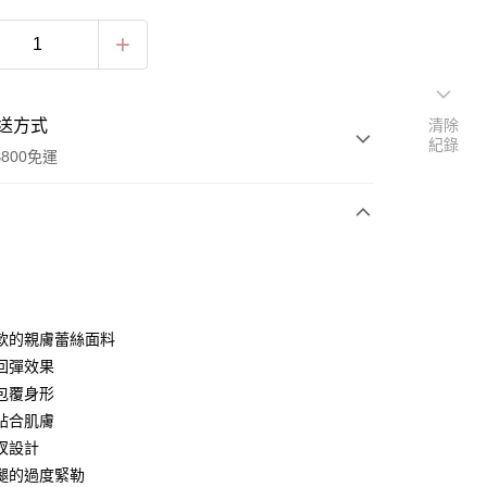
送方式
清除
紀錄
800免運
次付款
期付款
0 利率 每期
NT$76
21家銀行
軟的親膚蕾絲面料
0 利率 每期
NT$38
21家銀行
庫商業銀行
第一商業銀行
回彈效果
業銀行
彰化商業銀行
包覆身形
庫商業銀行
第一商業銀行
付款
業儲蓄銀行
台北富邦商業銀行
業銀行
彰化商業銀行
貼合肌膚
華商業銀行
兆豐國際商業銀行
業儲蓄銀行
台北富邦商業銀行
衩設計
小企業銀行
台中商業銀行
華商業銀行
兆豐國際商業銀行
腿的過度緊勒
台灣）商業銀行
華泰商業銀行
小企業銀行
台中商業銀行