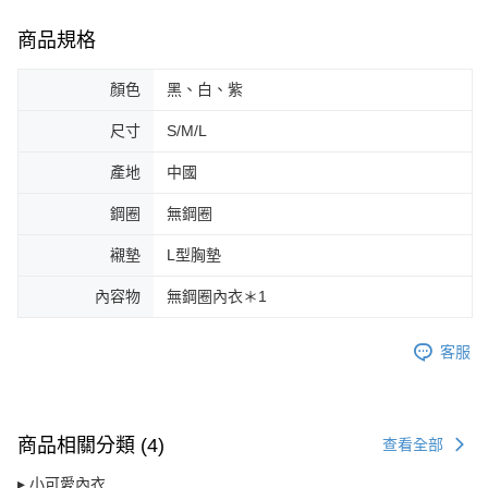
請求用戶進行身份認證。
５．嚴禁一人註冊多個帳號或使用他人資訊註冊。若發現惡意使用之情形，
商品規格
恩沛科技股份有限公司將有權停止該用戶之使用額度並採取法律行動。
顏色
黑、白、紫
尺寸
S/M/L
產地
中國
鋼圈
無鋼圈
襯墊
L型胸墊
內容物
無鋼圈內衣＊1
客服
商品相關分類 (4)
查看全部
▸ 小可愛內衣