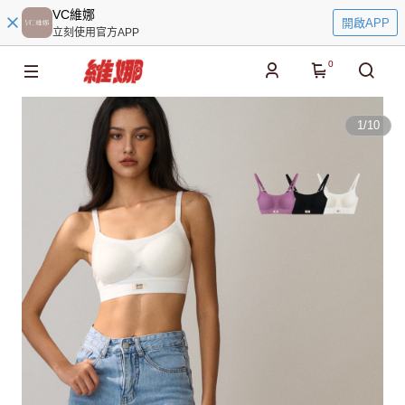
VC維娜
開啟APP
立刻使用官方APP
0
1
/
10