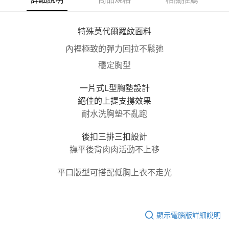
每筆NT$100，滿NT$800(含以上)免運費
【「AFTEE先享後付」結帳流程】
１．於結帳方式選擇「AFTEE先享後付」後，將跳轉至「AFTEE先享後付」
付款後全家取貨
結帳頁面，進行簡訊認證並確認金額後，即可完成結帳。
特殊莫代爾羅紋面料
２．訂單成立數日內，您將收到繳費通知簡訊。
每筆NT$100，滿NT$800(含以上)免運費
內裡極致的彈力回拉不鬆弛
３．收到繳費通知簡訊後14天內，點擊此簡訊中的連結，可透過四大超商／
ATM／網路銀行／等多元方式進行付款，方視為交易完成。
7-11取貨付款
穩定胸型
※ 請注意：結帳手續完成當下不需立刻繳費，但若您需要取消訂單，請聯絡
每筆NT$100，滿NT$800(含以上)免運費
購買商品的店家。未經商家同意取消之訂單仍視為有效，需透過AFTEE先享
後付繳納相關費用。
一片式L型胸墊設計
付款後7-11取貨
※ 交易是否成功請以「AFTEE先享後付 」之結帳頁面顯示為準，若有關於
絕佳的上提支撐效果
是否繳費成功／繳費後需取消欲退款等相關疑問，請聯繫「AFTEE先享後付
每筆NT$100，滿NT$800(含以上)免運費
耐水洗胸墊不亂跑
客戶支援中心」
https://netprotections.freshdesk.com/support/home
宅配
【注意事項】
後扣三排三扣設計
１．透過由恩沛科技股份有限公司提供之「AFTEE先享後付」服務完成之交
每筆NT$100，滿NT$800(含以上)免運費
撫平後背肉肉活動不上移
易，需依本服務之必要範圍內提供個人資料，並將交易相關給付款項請求債
權轉讓予恩沛科技股份有限公司。
海外宅配
查看運費
２．關於個人資料處理事宜，請瀏覽以下網址：
平口版型可搭配低胸上衣不走光
https://aftee.tw/terms/#terms3
３．未成年的使用者請事先徵得法定代理人或監護人之同意方可使用
「AFTEE先享後付」，若未經同意申辦者引起之損失，本公司不負相關責
任。
４．使用「AFTEE先享後付」時，將依據個別帳號之用戶狀況，依本公司即
顯示電腦版詳細說明
時審查核予不同之上限額度；若仍有額度不足之情形，本公司將視審查結果