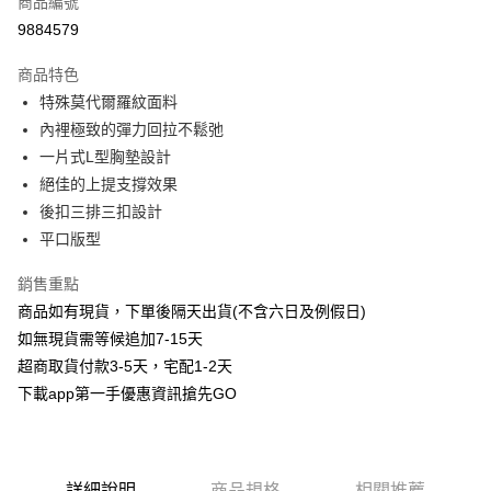
商品編號
信用卡分期付款
9884579
3 期 0 利率 每期
NT$163
21家銀行
商品特色
6 期 0 利率 每期
NT$81
21家銀行
合作金庫商業銀行
第一商業銀行
特殊莫代爾羅紋面料
華南商業銀行
彰化商業銀行
合作金庫商業銀行
第一商業銀行
超商取貨付款
內裡極致的彈力回拉不鬆弛
上海商業儲蓄銀行
台北富邦商業銀行
華南商業銀行
彰化商業銀行
國泰世華商業銀行
兆豐國際商業銀行
一片式L型胸墊設計
LINE Pay
上海商業儲蓄銀行
台北富邦商業銀行
臺灣中小企業銀行
台中商業銀行
絕佳的上提支撐效果
國泰世華商業銀行
兆豐國際商業銀行
匯豐（台灣）商業銀行
華泰商業銀行
Apple Pay
臺灣中小企業銀行
台中商業銀行
後扣三排三扣設計
聯邦商業銀行
遠東國際商業銀行
匯豐（台灣）商業銀行
華泰商業銀行
平口版型
街口支付
元大商業銀行
永豐商業銀行
聯邦商業銀行
遠東國際商業銀行
玉山商業銀行
星展（台灣）商業銀行
元大商業銀行
永豐商業銀行
銷售重點
悠遊付
台新國際商業銀行
中國信託商業銀行
玉山商業銀行
星展（台灣）商業銀行
商品如有現貨，下單後隔天出貨(不含六日及例假日)
台灣樂天信用卡公司
台新國際商業銀行
中國信託商業銀行
AFTEE先享後付
如無現貨需等候追加7-15天
台灣樂天信用卡公司
相關說明
超商取貨付款3-5天，宅配1-2天
【關於「AFTEE先享後付」】
下載app第一手優惠資訊搶先GO
ATM付款
AFTEE先享後付是「在收到商品之後才付款」的支付方式。 讓您購物簡單
便利好安心！
１．簡單：不需註冊會員、不需綁卡、不需儲值。
運送方式
２．便利：只要手機號碼，簡訊認證，即可結帳。
３．安心：先確認商品／服務後，再付款。
全家取貨付款
詳細說明
商品規格
相關推薦