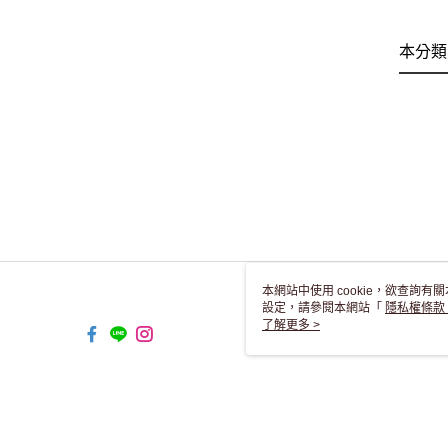
本分類
本網站中使用 cookie，欲查詢有關
設定，請參閱本網站「
隱私權條款
使用 cookie。
了解更多 >