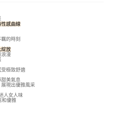
費通知簡訊後14天內，點擊此簡訊中的連結，可透過四大超商
00，滿NT$800(含以上)免運費
網路銀行／等多元方式進行付款，方視為交易完成。
：結帳手續完成當下不需立刻繳費，但若您需要取消訂單，請聯
付款
的店家。未經商家同意取消之訂單仍視為有效，需透過AFTEE
采
繳納相關費用。
00，滿NT$800(含以上)免運費
特性感曲線
否成功請以「AFTEE先享後付 」之結帳頁面顯示為準，若有關於
功／繳費後需取消欲退款等相關疑問，請聯繫「AFTEE先享後
1取貨
不羈的時刻
援中心」
https://netprotections.freshdesk.com/support/home
00，滿NT$800(含以上)免運費
此綻放
項】
雅浪漫
恩沛科技股份有限公司提供之「AFTEE先享後付」服務完成之
惑
依本服務之必要範圍內提供個人資料，並將交易相關給付款項請
00，滿NT$800(含以上)免運費
讓予恩沛科技股份有限公司。
感受極致舒適
個人資料處理事宜，請瀏覽以下網址：
查看運費
ee.tw/terms/#terms3
添甜美氣息
年的使用者請事先徵得法定代理人或監護人之同意方可使用
，展現出優雅風采
E先享後付」，若未經同意申辦者引起之損失，本公司不負相關責
迷人女人味
AFTEE先享後付」時，將依據個別帳號之用戶狀況，依本公司
信和優雅
核予不同之上限額度；若仍有額度不足之情形，本公司將視審查
用戶進行身份認證。
一人註冊多個帳號或使用他人資訊註冊。若發現惡意使用之情
科技股份有限公司將有權停止該用戶之使用額度並採取法律行