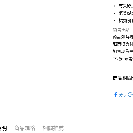
華南商
材質舒
合作金
超商取貨
上海商
華南商
氣質蝴
國泰世
LINE Pay
上海商
裙擺優
臺灣中
國泰世
匯豐（
Apple Pay
銷售重點
臺灣中
聯邦商
商品如有現
匯豐（
街口支付
元大商
聯邦商
超商取貨付
玉山商
元大商
悠遊付
如無現貨需
台新國
玉山商
下載app
台灣樂
台新國
AFTEE先
台灣樂
相關說明
【關於「A
商品相關分
ATM付款
AFTEE
便利好安
▪ 睡衣優惠
１．簡單
分享
２．便利
運送方式
全部商品
３．安心
全家取貨
【「AFT
每筆NT$1
１．於結帳
付」結帳
說明
商品規格
相關推薦
付款後全
２．訂單