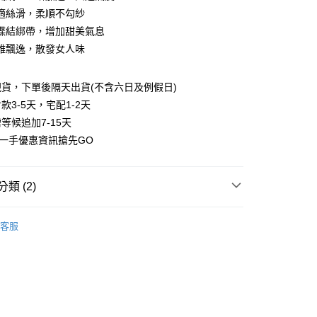
業銀行
彰化商業銀行
適絲滑，柔順不勾紗
庫商業銀行
第一商業銀行
付款
業儲蓄銀行
台北富邦商業銀行
業銀行
彰化商業銀行
蝶結綁帶，增加甜美氣息
華商業銀行
兆豐國際商業銀行
業儲蓄銀行
台北富邦商業銀行
雅飄逸，散發女人味
小企業銀行
台中商業銀行
華商業銀行
兆豐國際商業銀行
台灣）商業銀行
華泰商業銀行
小企業銀行
台中商業銀行
業銀行
遠東國際商業銀行
貨，下單後隔天出貨(不含六日及例假日)
台灣）商業銀行
華泰商業銀行
業銀行
永豐商業銀行
業銀行
遠東國際商業銀行
款3-5天，宅配1-2天
業銀行
星展（台灣）商業銀行
業銀行
永豐商業銀行
等候追加7-15天
際商業銀行
中國信託商業銀行
業銀行
星展（台灣）商業銀行
第一手優惠資訊搶先GO
天信用卡公司
際商業銀行
中國信託商業銀行
享後付
天信用卡公司
FTEE先享後付」】
類 (2)
先享後付是「在收到商品之後才付款」的支付方式。 讓您購物簡單
心！
-任選2件8折
睡裙
：不需註冊會員、不需綁卡、不需儲值。
客服
：只要手機號碼，簡訊認證，即可結帳。
：先確認商品／服務後，再付款。
付款
EE先享後付」結帳流程】
00，滿NT$800(含以上)免運費
方式選擇「AFTEE先享後付」後，將跳轉至「AFTEE先享後
頁面，進行簡訊認證並確認金額後，即可完成結帳。
家取貨
成立數日內，您將收到繳費通知簡訊。