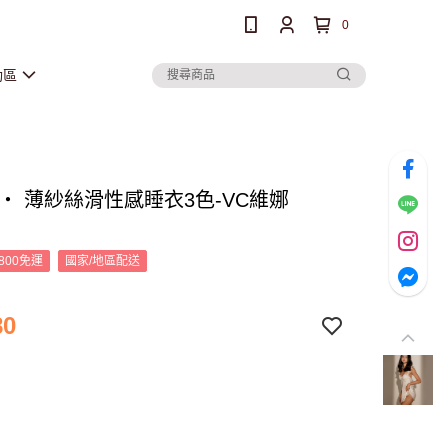
0
動區
 ‧ 薄紗絲滑性感睡衣3色-VC維娜
800免運
國家/地區配送
80