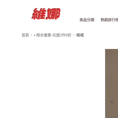
商品分類
熱銷排行
首頁
▪ 睡衣優惠-任選2件8折
睡裙