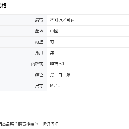
規格
肩帶
不可拆／可調
產地
中國
襯墊
有
背扣
無
內容物
睡裙＊1
顏色
黑、白、綠
尺寸
M／L
個商品嗎？購買後給他一個好評吧