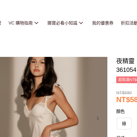
榜
VC 購物指南
娜寶必看小知識
我的優惠券
折扣活
夜精靈
361054
超取滿NT$
NT$690
NT$5
顏色
綠