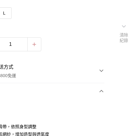
L
清除
紀錄
送方式
800免運
次付款
期付款
0 利率 每期
NT$193
21家銀行
肩帶，依照身型調整
0 利率 每期
NT$96
21家銀行
庫商業銀行
第一商業銀行
氣網紗，增加造型與透氣度