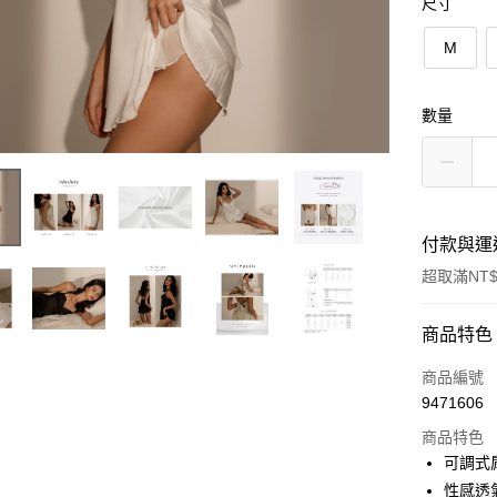
尺寸
M
數量
付款與運
超取滿NT$
付款方式
商品特色
信用卡一
商品編號
9471606
信用卡分
商品特色
3 期 
可調式
6 期 
合作金
性感透