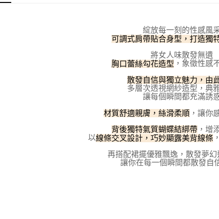
３．收到繳
每筆NT$1
／ATM／
※ 請注意
7-11取貨
絡購買商品
綻放每一刻的性感風
先享後付
每筆NT$1
可調式肩帶貼合身型，打造獨
※ 交易是
是否繳費成
將女人味散發無遺
付款後7-1
，象徵性感
胸口蕾絲勾花造型
付客戶支
每筆NT$1
散發自信與獨立魅力，由
【注意事
宅配
多層次透視網紗造型，典
１．透過由
讓每個瞬間都充滿誘
交易，需
每筆NT$1
求債權轉
，讓你
材質舒適親膚，絲滑柔順
２．關於
海外宅配
https://aft
，增
背後獨特氣質蝴蝶結綁帶
３．未成
以
線條交叉設計，巧妙顯露美背線條
「AFTE
任。
再搭配裙擺優雅飄逸，散發夢幻
４．使用「
讓你在每一個瞬間都散發自
即時審查
結果請求
５．嚴禁
形，恩沛
動。