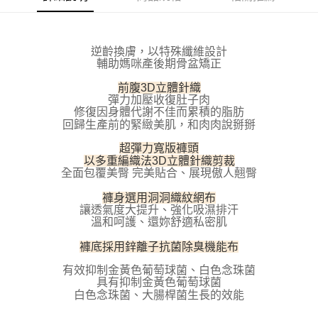
３．安心：先確認商品／服務後，再付款。
全家取貨付款
每筆NT$100，滿NT$800(含以上)免運費
【「AFTEE先享後付」結帳流程】
１．於結帳方式選擇「AFTEE先享後付」後，將跳轉至「AFTEE先享後付」
逆齡換膚，以特殊纖維設計
付款後全家取貨
結帳頁面，進行簡訊認證並確認金額後，即可完成結帳。
輔助媽咪產後期骨盆矯正
２．訂單成立數日內，您將收到繳費通知簡訊。
每筆NT$100，滿NT$800(含以上)免運費
３．收到繳費通知簡訊後14天內，點擊此簡訊中的連結，可透過四大超商／
前腹3D立體針織
ATM／網路銀行／等多元方式進行付款，方視為交易完成。
彈力加壓收復肚子肉
7-11取貨付款
※ 請注意：結帳手續完成當下不需立刻繳費，但若您需要取消訂單，請聯絡
修復因身體代謝不佳而累積的脂肪
每筆NT$100，滿NT$800(含以上)免運費
購買商品的店家。未經商家同意取消之訂單仍視為有效，需透過AFTEE先享
回歸生產前的緊緻美肌，和肉肉說掰掰
後付繳納相關費用。
付款後7-11取貨
※ 交易是否成功請以「AFTEE先享後付 」之結帳頁面顯示為準，若有關於
超彈力寬版褲頭
是否繳費成功／繳費後需取消欲退款等相關疑問，請聯繫「AFTEE先享後付
以多重編織法3D立體針織剪裁
每筆NT$100，滿NT$800(含以上)免運費
客戶支援中心」
https://netprotections.freshdesk.com/support/home
全面包覆美臀 完美貼合、展現傲人翹臀
宅配
褲身選用洞洞織紋網布
【注意事項】
讓透氣度大提升、強化吸濕排汗
１．透過由恩沛科技股份有限公司提供之「AFTEE先享後付」服務完成之交
每筆NT$100，滿NT$800(含以上)免運費
溫和呵護、還妳舒適私密肌
易，需依本服務之必要範圍內提供個人資料，並將交易相關給付款項請求債
權轉讓予恩沛科技股份有限公司。
海外宅配
查看運費
褲底採用鋅離子抗菌除臭機能布
２．關於個人資料處理事宜，請瀏覽以下網址：
https://aftee.tw/terms/#terms3
有效抑制金黃色葡萄球菌、白色念珠菌
３．未成年的使用者請事先徵得法定代理人或監護人之同意方可使用
具有抑制金黃色葡萄球菌
「AFTEE先享後付」，若未經同意申辦者引起之損失，本公司不負相關責
、
白色念珠菌
大腸桿菌生長的效能
任。
４．使用「AFTEE先享後付」時，將依據個別帳號之用戶狀況，依本公司即