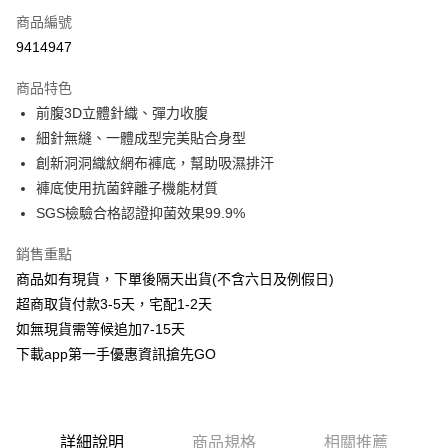
商品編號
信用卡分期付款
9414947
3 期 0 利率 每期
NT$56
21家銀行
商品特色
6 期 0 利率 每期
NT$28
21家銀行
合作金庫商業銀行
第一商業銀行
前腹3D立體針織、彈力收腹
華南商業銀行
彰化商業銀行
合作金庫商業銀行
第一商業銀行
超商取貨付款
細針無縫、一體成型完美貼合身型
上海商業儲蓄銀行
台北富邦商業銀行
華南商業銀行
彰化商業銀行
國泰世華商業銀行
兆豐國際商業銀行
創新洞洞織紋網布褲底，幫助吸濕排汗
LINE Pay
上海商業儲蓄銀行
台北富邦商業銀行
臺灣中小企業銀行
台中商業銀行
褲底使用抗菌鋅離子機能材質
國泰世華商業銀行
兆豐國際商業銀行
匯豐（台灣）商業銀行
華泰商業銀行
Apple Pay
臺灣中小企業銀行
台中商業銀行
SGS檢驗合格認證抑菌效果99.9%
聯邦商業銀行
遠東國際商業銀行
匯豐（台灣）商業銀行
華泰商業銀行
街口支付
元大商業銀行
永豐商業銀行
銷售重點
聯邦商業銀行
遠東國際商業銀行
玉山商業銀行
星展（台灣）商業銀行
元大商業銀行
永豐商業銀行
商品如有現貨，下單後隔天出貨(不含六日及例假日)
悠遊付
台新國際商業銀行
中國信託商業銀行
玉山商業銀行
星展（台灣）商業銀行
超商取貨付款3-5天，宅配1-2天
台灣樂天信用卡公司
台新國際商業銀行
中國信託商業銀行
AFTEE先享後付
如無現貨需等候追加7-15天
台灣樂天信用卡公司
相關說明
下載app第一手優惠資訊搶先GO
【關於「AFTEE先享後付」】
ATM付款
AFTEE先享後付是「在收到商品之後才付款」的支付方式。 讓您購物簡單
便利好安心！
１．簡單：不需註冊會員、不需綁卡、不需儲值。
運送方式
２．便利：只要手機號碼，簡訊認證，即可結帳。
詳細說明
商品規格
相關推薦