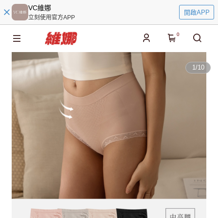
VC維娜
開啟APP
立刻使用官方APP
0
1
/
10