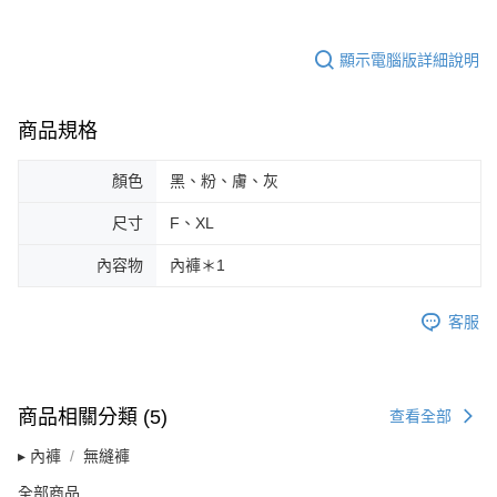
時審查核予不同之上限額度；若仍有額度不足之情形，本公司將視審查結果
請求用戶進行身份認證。
５．嚴禁一人註冊多個帳號或使用他人資訊註冊。若發現惡意使用之情形，
顯示電腦版詳細說明
恩沛科技股份有限公司將有權停止該用戶之使用額度並採取法律行動。
商品規格
顏色
黑、粉、膚、灰
尺寸
F、XL
內容物
內褲＊1
客服
商品相關分類 (5)
查看全部
▸ 內褲
無縫褲
全部商品