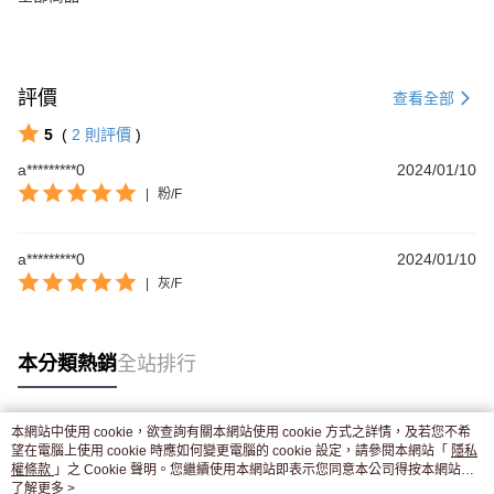
評價
查看全部
5
(
2
則評價
)
a*********0
2024/01/10
|
粉/F
a*********0
2024/01/10
|
灰/F
本分類熱銷
全站排行
本網站中使用 cookie，欲查詢有關本網站使用 cookie 方式之詳情，及若您不希
熱門標籤
望在電腦上使用 cookie 時應如何變更電腦的 cookie 設定，請參閱本網站「
隱私
權條款
」之 Cookie 聲明。您繼續使用本網站即表示您同意本公司得按本網站使
用條款之 Cookie 聲明使用 cookie。
了解更多 >