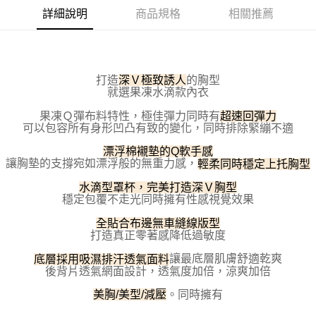
３．安心：先確認商品／服務後，再付款。
全家取貨付款
詳細說明
商品規格
相關推薦
每筆NT$100，滿NT$800(含以上)免運費
【「AFTEE先享後付」結帳流程】
１．於結帳方式選擇「AFTEE先享後付」後，將跳轉至「AFTEE先享後付」
付款後全家取貨
結帳頁面，進行簡訊認證並確認金額後，即可完成結帳。
２．訂單成立數日內，您將收到繳費通知簡訊。
每筆NT$100，滿NT$800(含以上)免運費
打造
的胸型
深Ｖ極致誘人
３．收到繳費通知簡訊後14天內，點擊此簡訊中的連結，可透過四大超商／
就選果凍水滴款內衣
ATM／網路銀行／等多元方式進行付款，方視為交易完成。
7-11取貨付款
※ 請注意：結帳手續完成當下不需立刻繳費，但若您需要取消訂單，請聯絡
果凍Ｑ彈布料特性，極佳彈力同時有
超速回彈力
每筆NT$100，滿NT$800(含以上)免運費
購買商品的店家。未經商家同意取消之訂單仍視為有效，需透過AFTEE先享
可以包容所有身形凹凸有致的變化，同時排除緊繃不適
後付繳納相關費用。
付款後7-11取貨
※ 交易是否成功請以「AFTEE先享後付 」之結帳頁面顯示為準，若有關於
漂浮棉襯墊的Q軟手感
是否繳費成功／繳費後需取消欲退款等相關疑問，請聯繫「AFTEE先享後付
讓胸墊的支撐宛如漂浮般的無重力感，
輕柔同時穩定上托胸型
每筆NT$100，滿NT$800(含以上)免運費
客戶支援中心」
https://netprotections.freshdesk.com/support/home
水滴型罩杯，完美打造深Ｖ胸型
宅配
【注意事項】
穩定包覆不走光同時擁有性感視覺效果
１．透過由恩沛科技股份有限公司提供之「AFTEE先享後付」服務完成之交
每筆NT$100，滿NT$800(含以上)免運費
易，需依本服務之必要範圍內提供個人資料，並將交易相關給付款項請求債
全貼合布邊無車縫線版型
權轉讓予恩沛科技股份有限公司。
打造真正零著感降低過敏度
海外宅配
查看運費
２．關於個人資料處理事宜，請瀏覽以下網址：
讓最底層肌膚舒適乾爽
底層採用吸濕排汗透氣面料
https://aftee.tw/terms/#terms3
後背片透氣網面設計，透氣度加倍，涼爽加倍
３．未成年的使用者請事先徵得法定代理人或監護人之同意方可使用
「AFTEE先享後付」，若未經同意申辦者引起之損失，本公司不負相關責
。同時擁有
美胸/美型/減壓
任。
４．使用「AFTEE先享後付」時，將依據個別帳號之用戶狀況，依本公司即