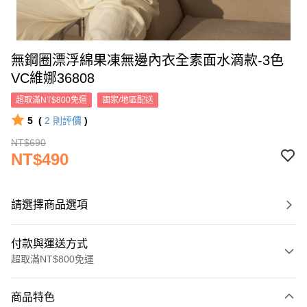
無鋼圈漂浮綿果凍無邊內衣全素面水滴款-3色
VC維娜36808
超取滿NT$800免運
國家/地區配送
5
(
2
則評價
)
NT$690
NT$490
請選擇商品選項
付款與運送方式
超取滿NT$800免運
付款方式
商品特色
信用卡一次付款