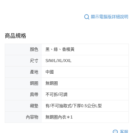
時審查核予不同之上限額度；若仍有額度不足之情形，本公司將視審查結果
請求用戶進行身份認證。
５．嚴禁一人註冊多個帳號或使用他人資訊註冊。若發現惡意使用之情形，
顯示電腦版詳細說明
恩沛科技股份有限公司將有權停止該用戶之使用額度並採取法律行動。
商品規格
顏色
黑、綠、香檳黃
尺寸
S/M/L/XL/XXL
產地
中國
鋼圈
無鋼圈
肩帶
不可拆/可調
襯墊
有/不可抽取式/下厚0.5公分L型
內容物
無鋼圈內衣＊1
客服