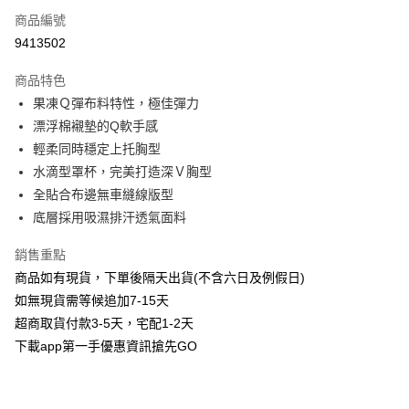
商品編號
信用卡分期付款
9413502
3 期 0 利率 每期
NT$163
21家銀行
商品特色
6 期 0 利率 每期
NT$81
21家銀行
合作金庫商業銀行
第一商業銀行
果凍Ｑ彈布料特性，極佳彈力
華南商業銀行
彰化商業銀行
合作金庫商業銀行
第一商業銀行
超商取貨付款
漂浮棉襯墊的Q軟手感
上海商業儲蓄銀行
台北富邦商業銀行
華南商業銀行
彰化商業銀行
國泰世華商業銀行
兆豐國際商業銀行
輕柔同時穩定上托胸型
LINE Pay
上海商業儲蓄銀行
台北富邦商業銀行
臺灣中小企業銀行
台中商業銀行
水滴型罩杯，完美打造深Ｖ胸型
國泰世華商業銀行
兆豐國際商業銀行
匯豐（台灣）商業銀行
華泰商業銀行
Apple Pay
臺灣中小企業銀行
台中商業銀行
全貼合布邊無車縫線版型
聯邦商業銀行
遠東國際商業銀行
匯豐（台灣）商業銀行
華泰商業銀行
底層採用吸濕排汗透氣面料
街口支付
元大商業銀行
永豐商業銀行
聯邦商業銀行
遠東國際商業銀行
玉山商業銀行
星展（台灣）商業銀行
元大商業銀行
永豐商業銀行
銷售重點
悠遊付
台新國際商業銀行
中國信託商業銀行
玉山商業銀行
星展（台灣）商業銀行
商品如有現貨，下單後隔天出貨(不含六日及例假日)
台灣樂天信用卡公司
台新國際商業銀行
中國信託商業銀行
AFTEE先享後付
如無現貨需等候追加7-15天
台灣樂天信用卡公司
相關說明
超商取貨付款3-5天，宅配1-2天
【關於「AFTEE先享後付」】
下載app第一手優惠資訊搶先GO
ATM付款
AFTEE先享後付是「在收到商品之後才付款」的支付方式。 讓您購物簡單
便利好安心！
１．簡單：不需註冊會員、不需綁卡、不需儲值。
運送方式
２．便利：只要手機號碼，簡訊認證，即可結帳。