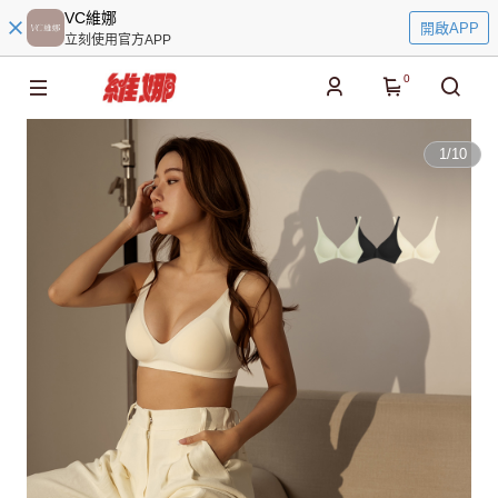
VC維娜
開啟APP
立刻使用官方APP
0
1
/
10