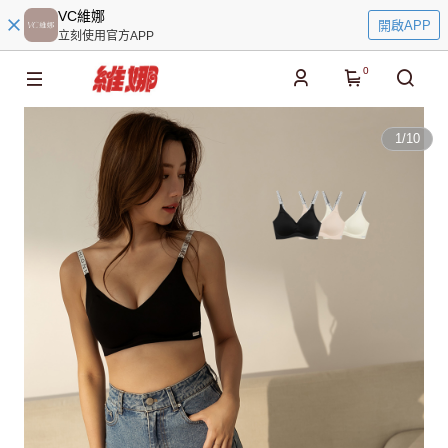
VC維娜
開啟APP
立刻使用官方APP
0
1
/
10