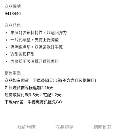
商品編號
信用卡分期付款
9413440
3 期 0 利率 每期
NT$163
21家銀行
商品特色
6 期 0 利率 每期
NT$81
21家銀行
合作金庫商業銀行
第一商業銀行
果凍Ｑ彈布料特性，超速回彈力
華南商業銀行
彰化商業銀行
合作金庫商業銀行
第一商業銀行
超商取貨付款
一片式襯墊，支持上托胸型
上海商業儲蓄銀行
台北富邦商業銀行
華南商業銀行
彰化商業銀行
國泰世華商業銀行
兆豐國際商業銀行
漂浮綿胸墊，Ｑ彈柔軟好手感
LINE Pay
上海商業儲蓄銀行
台北富邦商業銀行
臺灣中小企業銀行
台中商業銀行
Ｗ型圓弧杯型
國泰世華商業銀行
兆豐國際商業銀行
匯豐（台灣）商業銀行
華泰商業銀行
Apple Pay
臺灣中小企業銀行
台中商業銀行
內層採用吸濕排汗透氣面料
聯邦商業銀行
遠東國際商業銀行
匯豐（台灣）商業銀行
華泰商業銀行
街口支付
元大商業銀行
永豐商業銀行
銷售重點
聯邦商業銀行
遠東國際商業銀行
玉山商業銀行
星展（台灣）商業銀行
元大商業銀行
永豐商業銀行
商品如有現貨，下單後隔天出貨(不含六日及例假日)
悠遊付
台新國際商業銀行
中國信託商業銀行
玉山商業銀行
星展（台灣）商業銀行
如無現貨需等候追加7-15天
台灣樂天信用卡公司
台新國際商業銀行
中國信託商業銀行
AFTEE先享後付
超商取貨付款3-5天，宅配1-2天
台灣樂天信用卡公司
相關說明
下載app第一手優惠資訊搶先GO
【關於「AFTEE先享後付」】
ATM付款
AFTEE先享後付是「在收到商品之後才付款」的支付方式。 讓您購物簡單
便利好安心！
１．簡單：不需註冊會員、不需綁卡、不需儲值。
運送方式
２．便利：只要手機號碼，簡訊認證，即可結帳。
詳細說明
商品規格
相關推薦