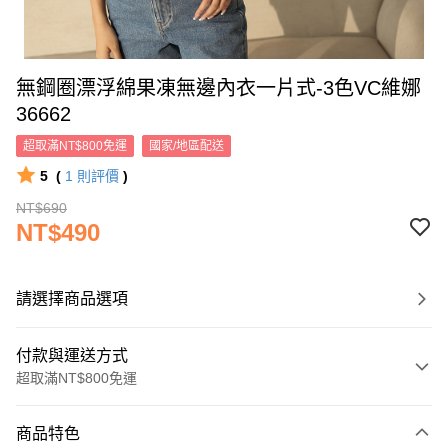
無鋼圈漂浮綿果凍無邊內衣一片式-3色VC維娜
36662
超取滿NT$800免運
國家/地區配送
5
(
1
則評價
)
NT$690
NT$490
請選擇商品選項
付款與運送方式
超取滿NT$800免運
付款方式
商品特色
信用卡一次付款