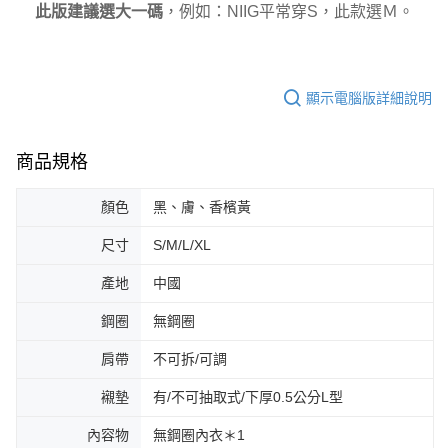
時審查核予不同之上限額度；若仍有額度不足之情形，本公司將視審查結果
，例如：NIIG平常穿S，此款選Ｍ。
此版建議選大一碼
請求用戶進行身份認證。
５．嚴禁一人註冊多個帳號或使用他人資訊註冊。若發現惡意使用之情形，
恩沛科技股份有限公司將有權停止該用戶之使用額度並採取法律行動。
顯示電腦版詳細說明
商品規格
顏色
黑、膚、香檳黃
尺寸
S/M/L/XL
產地
中國
鋼圈
無鋼圈
肩帶
不可拆/可調
襯墊
有/不可抽取式/下厚0.5公分L型
內容物
無鋼圈內衣＊1