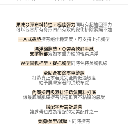
３．安心：先確認商品／服務後，再付款。
全家取貨付款
每筆NT$100，滿NT$800(含以上)免運費
【「AFTEE先享後付」結帳流程】
１．於結帳方式選擇「AFTEE先享後付」後，將跳轉至「AFTEE先享後付」
付款後全家取貨
結帳頁面，進行簡訊認證並確認金額後，即可完成結帳。
同時有超速回彈力
果凍Ｑ彈布料特性，極佳彈力
２．訂單成立數日內，您將收到繳費通知簡訊。
可以包容所有身形凹凸有致的變化排除緊繃不適
每筆NT$100，滿NT$800(含以上)免運費
３．收到繳費通知簡訊後14天內，點擊此簡訊中的連結，可透過四大超商／
ATM／網路銀行／等多元方式進行付款，方視為交易完成。
擁有絕佳穩定度，可支持上托胸型
一片式襯墊
7-11取貨付款
※ 請注意：結帳手續完成當下不需立刻繳費，但若您需要取消訂單，請聯絡
每筆NT$100，滿NT$800(含以上)免運費
購買商品的店家。未經商家同意取消之訂單仍視為有效，需透過AFTEE先享
漂浮綿胸墊，Ｑ彈柔軟好手感
宛如零重力般的輕柔漂浮
後付繳納相關費用。
支撐胸部
付款後7-11取貨
※ 交易是否成功請以「AFTEE先享後付 」之結帳頁面顯示為準，若有關於
同時包持美胸弧線
Ｗ型圓弧杯型，提托胸型
是否繳費成功／繳費後需取消欲退款等相關疑問，請聯繫「AFTEE先享後付
每筆NT$100，滿NT$800(含以上)免運費
客戶支援中心」
https://netprotections.freshdesk.com/support/home
全貼合布邊零車縫線
宅配
打造真正零著感完全降低過敏度
【注意事項】
給予肌膚穿著的頂規布感
１．透過由恩沛科技股份有限公司提供之「AFTEE先享後付」服務完成之交
每筆NT$100，滿NT$800(含以上)免運費
易，需依本服務之必要範圍內提供個人資料，並將交易相關給付款項請求債
內層採用吸濕排汗透氣面料打底
權轉讓予恩沛科技股份有限公司。
海外宅配
查看運費
讓最底層肌膚擁有舒適乾爽不粘膩的感受
２．關於個人資料處理事宜，請瀏覽以下網址：
https://aftee.tw/terms/#terms3
搭配字母設計肩帶
３．未成年的使用者請事先徵得法定代理人或監護人之同意方可使用
讓肩帶也成為搭配的完美配件之一
「AFTEE先享後付」，若未經同意申辦者引起之損失，本公司不負相關責
任。
。同時擁有
美胸/美型/減壓
４．使用「AFTEE先享後付」時，將依據個別帳號之用戶狀況，依本公司即