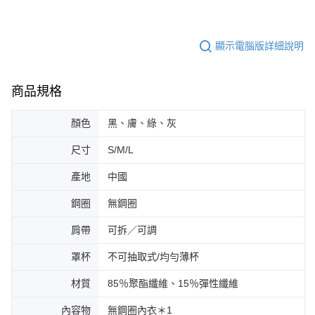
請求用戶進行身份認證。
５．嚴禁一人註冊多個帳號或使用他人資訊註冊。若發現惡意使用之情形，
恩沛科技股份有限公司將有權停止該用戶之使用額度並採取法律行動。
顯示電腦版詳細說明
商品規格
顏色
黑、膚、綠、灰
尺寸
S/M/L
產地
中國
鋼圈
無鋼圈
肩帶
可拆／可調
罩杯
不可抽取式/均勻薄杯
材質
85％聚酯纖維、15％彈性纖維
內容物
無鋼圈內衣＊1