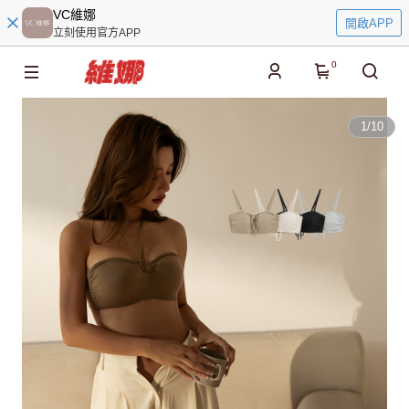
VC維娜
開啟APP
立刻使用官方APP
0
1
/
10