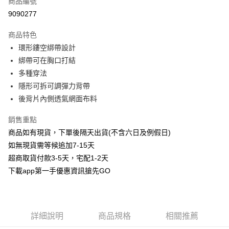
商品編號
信用卡分期付款
9090277
3 期 0 利率 每期
NT$90
21家銀行
商品特色
6 期 0 利率 每期
NT$45
21家銀行
合作金庫商業銀行
第一商業銀行
環形鏤空綁帶設計
華南商業銀行
彰化商業銀行
合作金庫商業銀行
第一商業銀行
超商取貨付款
綁帶可在胸口打結
上海商業儲蓄銀行
台北富邦商業銀行
華南商業銀行
彰化商業銀行
國泰世華商業銀行
兆豐國際商業銀行
多種穿法
LINE Pay
上海商業儲蓄銀行
台北富邦商業銀行
臺灣中小企業銀行
台中商業銀行
隱形可拆可調彈力背帶
國泰世華商業銀行
兆豐國際商業銀行
匯豐（台灣）商業銀行
華泰商業銀行
Apple Pay
臺灣中小企業銀行
台中商業銀行
後背片內側透氣網面布料
聯邦商業銀行
遠東國際商業銀行
匯豐（台灣）商業銀行
華泰商業銀行
街口支付
元大商業銀行
永豐商業銀行
銷售重點
聯邦商業銀行
遠東國際商業銀行
玉山商業銀行
星展（台灣）商業銀行
元大商業銀行
永豐商業銀行
商品如有現貨，下單後隔天出貨(不含六日及例假日)
悠遊付
台新國際商業銀行
中國信託商業銀行
玉山商業銀行
星展（台灣）商業銀行
如無現貨需等候追加7-15天
台灣樂天信用卡公司
台新國際商業銀行
中國信託商業銀行
AFTEE先享後付
超商取貨付款3-5天，宅配1-2天
台灣樂天信用卡公司
相關說明
下載app第一手優惠資訊搶先GO
【關於「AFTEE先享後付」】
ATM付款
AFTEE先享後付是「在收到商品之後才付款」的支付方式。 讓您購物簡單
便利好安心！
１．簡單：不需註冊會員、不需綁卡、不需儲值。
運送方式
２．便利：只要手機號碼，簡訊認證，即可結帳。
詳細說明
商品規格
相關推薦
３．安心：先確認商品／服務後，再付款。
全家取貨付款