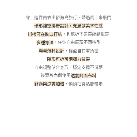
每筆NT$100，滿NT$800(含以上)免運費
【「AFTEE先享後付」結帳流程】
１．於結帳方式選擇「AFTEE先享後付」後，將跳轉至「AFTEE先享後付」
穿上這件內衣出發海島旅行，豔遇馬上來敲門
付款後全家取貨
結帳頁面，進行簡訊認證並確認金額後，即可完成結帳。
２．訂單成立數日內，您將收到繳費通知簡訊。
環形鏤空綁帶設計，充滿歐美率性感
每筆NT$100，滿NT$800(含以上)免運費
３．收到繳費通知簡訊後14天內，點擊此簡訊中的連結，可透過四大超商／
，也能拆下肩帶繞頸單穿
綁帶可在胸口打結
ATM／網路銀行／等多元方式進行付款，方視為交易完成。
7-11取貨付款
※ 請注意：結帳手續完成當下不需立刻繳費，但若您需要取消訂單，請聯絡
，任你自由展現不同造型
多種穿法
每筆NT$100，滿NT$800(含以上)免運費
購買商品的店家。未經商家同意取消之訂單仍視為有效，需透過AFTEE先享
，輕盈自在零負擔
均勻薄杯設計
後付繳納相關費用。
付款後7-11取貨
※ 交易是否成功請以「AFTEE先享後付 」之結帳頁面顯示為準，若有關於
隱形可拆可調彈力背帶
是否繳費成功／繳費後需取消欲退款等相關疑問，請聯繫「AFTEE先享後付
每筆NT$100，滿NT$800(含以上)免運費
自由調整貼合身形，穩定支撐不滑落
客戶支援中心」
https://netprotections.freshdesk.com/support/home
後背片內側使用
透氣網面布料
宅配
【注意事項】
，悄悄把炎熱都帶走
舒適與涼爽加倍
１．透過由恩沛科技股份有限公司提供之「AFTEE先享後付」服務完成之交
每筆NT$100，滿NT$800(含以上)免運費
易，需依本服務之必要範圍內提供個人資料，並將交易相關給付款項請求債
權轉讓予恩沛科技股份有限公司。
海外宅配
查看運費
２．關於個人資料處理事宜，請瀏覽以下網址：
https://aftee.tw/terms/#terms3
３．未成年的使用者請事先徵得法定代理人或監護人之同意方可使用
「AFTEE先享後付」，若未經同意申辦者引起之損失，本公司不負相關責
任。
４．使用「AFTEE先享後付」時，將依據個別帳號之用戶狀況，依本公司即
時審查核予不同之上限額度；若仍有額度不足之情形，本公司將視審查結果