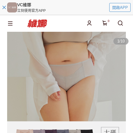
VC維娜
開啟APP
立刻使用官方APP
0
1
/
10