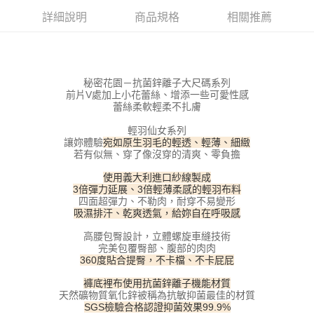
每筆NT$100，滿NT$800(含以上)免運費
【「AFTEE先享後付」結帳流程】
詳細說明
商品規格
相關推薦
１．於結帳方式選擇「AFTEE先享後付」後，將跳轉至「AFTEE先享後付」
付款後全家取貨
結帳頁面，進行簡訊認證並確認金額後，即可完成結帳。
２．訂單成立數日內，您將收到繳費通知簡訊。
每筆NT$100，滿NT$800(含以上)免運費
３．收到繳費通知簡訊後14天內，點擊此簡訊中的連結，可透過四大超商／
ATM／網路銀行／等多元方式進行付款，方視為交易完成。
秘密花園－抗菌鋅離子大尺碼系列
7-11取貨付款
※ 請注意：結帳手續完成當下不需立刻繳費，但若您需要取消訂單，請聯絡
前片V處加上小花蕾絲、增添一些可愛性感
每筆NT$100，滿NT$800(含以上)免運費
購買商品的店家。未經商家同意取消之訂單仍視為有效，需透過AFTEE先享
蕾絲柔軟輕柔不扎膚
後付繳納相關費用。
輕羽仙女系列
付款後7-11取貨
※ 交易是否成功請以「AFTEE先享後付 」之結帳頁面顯示為準，若有關於
讓妳體驗
宛如原生羽毛的輕透、輕薄、細緻
是否繳費成功／繳費後需取消欲退款等相關疑問，請聯繫「AFTEE先享後付
每筆NT$100，滿NT$800(含以上)免運費
若有似無、穿了像沒穿的清爽、零負擔
客戶支援中心」
https://netprotections.freshdesk.com/support/home
宅配
使用義大利進口紗線製成
【注意事項】
3倍彈力延展、3倍輕薄柔感的輕羽布料
１．透過由恩沛科技股份有限公司提供之「AFTEE先享後付」服務完成之交
每筆NT$100，滿NT$800(含以上)免運費
四面超彈力、不勒肉，耐穿不易變形
易，需依本服務之必要範圍內提供個人資料，並將交易相關給付款項請求債
吸濕排汗、乾爽透氣，給妳自在呼吸感
權轉讓予恩沛科技股份有限公司。
海外宅配
查看運費
２．關於個人資料處理事宜，請瀏覽以下網址：
高腰包臀設計，立體螺旋車縫技術
https://aftee.tw/terms/#terms3
完美包覆臀部、腹部的肉肉
３．未成年的使用者請事先徵得法定代理人或監護人之同意方可使用
360度貼合提臀，不卡檔、不卡屁屁
「AFTEE先享後付」，若未經同意申辦者引起之損失，本公司不負相關責
任。
褲底裡布使用抗菌鋅離子機能材質
４．使用「AFTEE先享後付」時，將依據個別帳號之用戶狀況，依本公司即
天然礦物質氧化鋅被稱為抗敏抑菌最佳的材質
時審查核予不同之上限額度；若仍有額度不足之情形，本公司將視審查結果
SGS檢驗合格認證抑菌效果99.9%