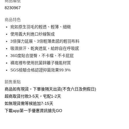
商品編號
信用卡分期付款
8230967
3 期 0 利率 每期
NT$56
21家銀行
商品特色
6 期 0 利率 每期
NT$28
21家銀行
合作金庫商業銀行
第一商業銀行
宛如原生羽毛的輕透、輕薄、細緻
華南商業銀行
彰化商業銀行
合作金庫商業銀行
第一商業銀行
超商取貨付款
使用義大利進口紗線製成
上海商業儲蓄銀行
台北富邦商業銀行
華南商業銀行
彰化商業銀行
國泰世華商業銀行
兆豐國際商業銀行
3倍彈力延展、3倍輕薄柔感的輕羽布料
LINE Pay
上海商業儲蓄銀行
台北富邦商業銀行
臺灣中小企業銀行
台中商業銀行
吸濕排汗、乾爽透氣，給妳自在呼吸感
國泰世華商業銀行
兆豐國際商業銀行
匯豐（台灣）商業銀行
華泰商業銀行
Apple Pay
臺灣中小企業銀行
台中商業銀行
360度貼合提臀，不卡檔、不卡屁屁
聯邦商業銀行
遠東國際商業銀行
匯豐（台灣）商業銀行
華泰商業銀行
褲底裡布使用抗菌鋅離子機能材質
街口支付
元大商業銀行
永豐商業銀行
聯邦商業銀行
遠東國際商業銀行
SGS檢驗合格認證抑菌效果99.9%
玉山商業銀行
星展（台灣）商業銀行
元大商業銀行
永豐商業銀行
悠遊付
台新國際商業銀行
中國信託商業銀行
玉山商業銀行
星展（台灣）商業銀行
銷售重點
台灣樂天信用卡公司
台新國際商業銀行
中國信託商業銀行
AFTEE先享後付
商品如有現貨，下單後隔天出貨(不含六日及例假日)
台灣樂天信用卡公司
相關說明
超商取貨付款3-5天，宅配1-2天
【關於「AFTEE先享後付」】
如無現貨需等候追加7-15天
ATM付款
AFTEE先享後付是「在收到商品之後才付款」的支付方式。 讓您購物簡單
便利好安心！
下載app第一手優惠資訊搶先GO
１．簡單：不需註冊會員、不需綁卡、不需儲值。
運送方式
２．便利：只要手機號碼，簡訊認證，即可結帳。
３．安心：先確認商品／服務後，再付款。
全家取貨付款