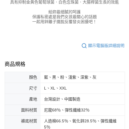
具有抑制金黃色葡萄球菌．白色念珠菌．大腸桿菌生長的效能
請求用戶進行身份認證。
５．嚴禁一人註冊多個帳號或使用他人資訊註冊。若發現惡意使用之情形，
給妳最細膩的呵護
恩沛科技股份有限公司將有權停止該用戶之使用額度並採取法律行動。
保護私密處是我們女孩最關心的話題
一起用鋅離子擺脫反覆發炎困擾吧！
顯示電腦版詳細說明
商品規格
顏色
藍、黑、粉、淺紫、深紫、灰
尺寸
L、XL、XXL
產地
台灣設計、中國製造
面料材質
尼龍68％、彈性纖維32％
褲底材質
人造棉66.5％、氧化鋅28.5％、彈性纖維
5％