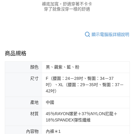
請求用戶進行身份認證。
褲底加寬，舒適穿著不卡卡
５．嚴禁一人註冊多個帳號或使用他人資訊註冊。若發現惡意使用之情形，
穿了就像沒穿一樣的舒適
恩沛科技股份有限公司將有權停止該用戶之使用額度並採取法律行動。
顯示電腦版詳細說明
商品規格
顏色
黑、藕紫、藍、粉
尺寸
F（腰圍：24－28吋、臀圍：34－37
吋）、XL（腰圍：29－35吋、臀圍：37－
42吋）
產地
中國
材質
45％RAYON嫘縈＋37％NYLON尼龍＋
18％SPANDEX彈性纖維
內容物
內褲＊1