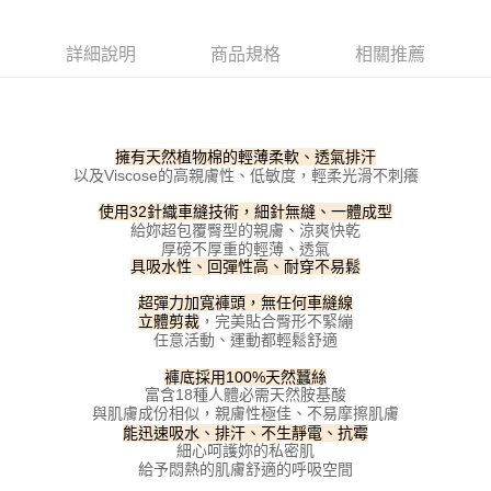
每筆NT$100，滿NT$800(含以上)免運費
【「AFTEE先享後付」結帳流程】
１．於結帳方式選擇「AFTEE先享後付」後，將跳轉至「AFTEE先享後付」
詳細說明
商品規格
相關推薦
付款後全家取貨
結帳頁面，進行簡訊認證並確認金額後，即可完成結帳。
２．訂單成立數日內，您將收到繳費通知簡訊。
每筆NT$100，滿NT$800(含以上)免運費
３．收到繳費通知簡訊後14天內，點擊此簡訊中的連結，可透過四大超商／
ATM／網路銀行／等多元方式進行付款，方視為交易完成。
7-11取貨付款
※ 請注意：結帳手續完成當下不需立刻繳費，但若您需要取消訂單，請聯絡
擁有天然植物棉的輕薄柔軟、透氣排汗
每筆NT$100，滿NT$800(含以上)免運費
購買商品的店家。未經商家同意取消之訂單仍視為有效，需透過AFTEE先享
以及Viscose的高親膚性、低敏度，輕柔光滑不刺癢
後付繳納相關費用。
付款後7-11取貨
※ 交易是否成功請以「AFTEE先享後付 」之結帳頁面顯示為準，若有關於
使用32針織車縫技術，細針無縫、一體成型
是否繳費成功／繳費後需取消欲退款等相關疑問，請聯繫「AFTEE先享後付
給妳超包覆臀型的親膚、涼爽快乾
每筆NT$100，滿NT$800(含以上)免運費
客戶支援中心」
https://netprotections.freshdesk.com/support/home
厚磅不厚重的輕薄、透氣
具吸水性、回彈性高、耐穿不易鬆
宅配
【注意事項】
１．透過由恩沛科技股份有限公司提供之「AFTEE先享後付」服務完成之交
超彈力加寬褲頭，無任何車縫線
每筆NT$100，滿NT$800(含以上)免運費
，完美貼合臀形不緊繃
立體剪裁
易，需依本服務之必要範圍內提供個人資料，並將交易相關給付款項請求債
任意活動、運動都輕鬆舒適
權轉讓予恩沛科技股份有限公司。
海外宅配
查看運費
２．關於個人資料處理事宜，請瀏覽以下網址：
褲底採用100%天然蠶絲
https://aftee.tw/terms/#terms3
富含18種人體必需天然胺基酸
３．未成年的使用者請事先徵得法定代理人或監護人之同意方可使用
與肌膚成份相似，親膚性極佳、不易摩擦肌膚
「AFTEE先享後付」，若未經同意申辦者引起之損失，本公司不負相關責
能迅速吸水、排汗、不生靜電、抗霉
任。
細心呵護妳的私密肌
４．使用「AFTEE先享後付」時，將依據個別帳號之用戶狀況，依本公司即
給予悶熱的肌膚舒適的呼吸空間
時審查核予不同之上限額度；若仍有額度不足之情形，本公司將視審查結果