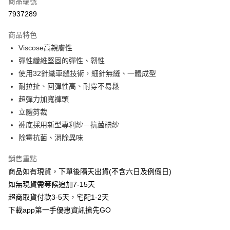
商品編號
信用卡分期付款
7937289
3 期 0 利率 每期
NT$56
21家銀行
商品特色
6 期 0 利率 每期
NT$28
21家銀行
合作金庫商業銀行
第一商業銀行
Viscose高親膚性
華南商業銀行
彰化商業銀行
合作金庫商業銀行
第一商業銀行
超商取貨付款
彈性纖維堅固的彈性、韌性
上海商業儲蓄銀行
台北富邦商業銀行
華南商業銀行
彰化商業銀行
國泰世華商業銀行
兆豐國際商業銀行
使用32針織車縫技術，細針無縫、一體成型
LINE Pay
上海商業儲蓄銀行
台北富邦商業銀行
臺灣中小企業銀行
台中商業銀行
耐拉扯、回彈性高、耐穿不易鬆
國泰世華商業銀行
兆豐國際商業銀行
匯豐（台灣）商業銀行
華泰商業銀行
Apple Pay
臺灣中小企業銀行
台中商業銀行
超彈力加寬褲頭
聯邦商業銀行
遠東國際商業銀行
匯豐（台灣）商業銀行
華泰商業銀行
立體剪裁
街口支付
元大商業銀行
永豐商業銀行
聯邦商業銀行
遠東國際商業銀行
褲底採用新型專利紗－抗菌碘紗
玉山商業銀行
星展（台灣）商業銀行
元大商業銀行
永豐商業銀行
悠遊付
除霉抗菌、消除異味
台新國際商業銀行
中國信託商業銀行
玉山商業銀行
星展（台灣）商業銀行
台灣樂天信用卡公司
台新國際商業銀行
中國信託商業銀行
AFTEE先享後付
銷售重點
台灣樂天信用卡公司
相關說明
商品如有現貨，下單後隔天出貨(不含六日及例假日)
【關於「AFTEE先享後付」】
如無現貨需等候追加7-15天
ATM付款
AFTEE先享後付是「在收到商品之後才付款」的支付方式。 讓您購物簡單
便利好安心！
超商取貨付款3-5天，宅配1-2天
１．簡單：不需註冊會員、不需綁卡、不需儲值。
下載app第一手優惠資訊搶先GO
運送方式
２．便利：只要手機號碼，簡訊認證，即可結帳。
３．安心：先確認商品／服務後，再付款。
全家取貨付款