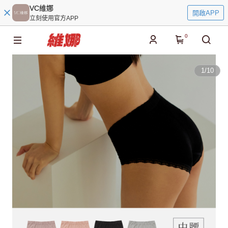
VC維娜
開啟APP
立刻使用官方APP
0
1
/
10