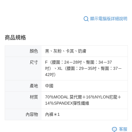
請求用戶進行身份認證。
５．嚴禁一人註冊多個帳號或使用他人資訊註冊。若發現惡意使用之情形，
恩沛科技股份有限公司將有權停止該用戶之使用額度並採取法律行動。
顯示電腦版詳細說明
商品規格
顏色
黑、灰粉、卡其、奶膚
尺寸
F（腰圍：24－28吋、臀圍：34－37
吋）、XL（腰圍：29－35吋、臀圍：37－
42吋）
產地
中國
材質
70％MODAL 莫代爾＋16％NYLON尼龍＋
14％SPANDEX彈性纖維
內容物
內褲＊1
客服