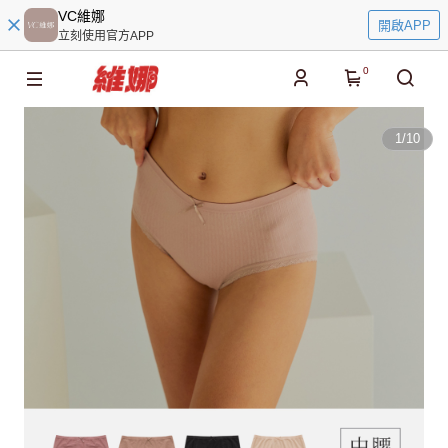
VC維娜
開啟APP
立刻使用官方APP
0
1
/
10