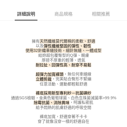
每筆NT$100，滿NT$800(含以上)免運費
【「AFTEE先享後付」結帳流程】
１．於結帳方式選擇「AFTEE先享後付」後，將跳轉至「AFTEE先享後付」
詳細說明
商品規格
相關推薦
付款後全家取貨
結帳頁面，進行簡訊認證並確認金額後，即可完成結帳。
２．訂單成立數日內，您將收到繳費通知簡訊。
每筆NT$100，滿NT$800(含以上)免運費
３．收到繳費通知簡訊後14天內，點擊此簡訊中的連結，可透過四大超商／
ATM／網路銀行／等多元方式進行付款，方視為交易完成。
7-11取貨付款
※ 請注意：結帳手續完成當下不需立刻繳費，但若您需要取消訂單，請聯絡
擁有
天然纖維莫代爾棉的柔軟、舒適
每筆NT$100，滿NT$800(含以上)免運費
購買商品的店家。未經商家同意取消之訂單仍視為有效，需透過AFTEE先享
以及
彈性纖維堅固的彈性、韌性
後付繳納相關費用。
使用32針織車縫技術，細針無縫、一體成型
付款後7-11取貨
※ 交易是否成功請以「AFTEE先享後付 」之結帳頁面顯示為準，若有關於
給妳超包覆臀型的Q彈、親膚
是否繳費成功／繳費後需取消欲退款等相關疑問，請聯繫「AFTEE先享後付
厚磅不厚重的輕薄、透氣
每筆NT$100，滿NT$800(含以上)免運費
客戶支援中心」
https://netprotections.freshdesk.com/support/home
耐拉扯、回彈性高、耐穿不易鬆
宅配
【注意事項】
，無任何車縫線
超彈力加寬褲頭
１．透過由恩沛科技股份有限公司提供之「AFTEE先享後付」服務完成之交
每筆NT$100，滿NT$800(含以上)免運費
，完美貼合臀形不緊繃
立體剪裁
易，需依本服務之必要範圍內提供個人資料，並將交易相關給付款項請求債
任意活動、運動都輕鬆舒適
權轉讓予恩沛科技股份有限公司。
海外宅配
查看運費
褲底採用新型專利紗－抗菌碘紗
２．關於個人資料處理事宜，請瀏覽以下網址：
通過SGS檢驗，金黃色葡萄球菌、白色念珠菌滅菌率>99.9%
https://aftee.tw/terms/#terms3
，呵護私密肌
除霉抗菌、消除異味
３．未成年的使用者請事先徵得法定代理人或監護人之同意方可使用
給予悶熱的肌膚舒適的呼吸空間
「AFTEE先享後付」，若未經同意申辦者引起之損失，本公司不負相關責
任。
褲底加寬，舒適穿著不卡卡
４．使用「AFTEE先享後付」時，將依據個別帳號之用戶狀況，依本公司即
穿了就像沒穿一樣的舒適自在
時審查核予不同之上限額度；若仍有額度不足之情形，本公司將視審查結果