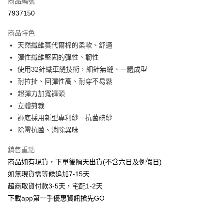
商品編號
信用卡分期付款
7937150
3 期 0 利率 每期
NT$56
21家銀行
商品特色
6 期 0 利率 每期
NT$28
21家銀行
合作金庫商業銀行
第一商業銀行
天然纖維莫代爾棉的柔軟、舒適
華南商業銀行
彰化商業銀行
合作金庫商業銀行
第一商業銀行
超商取貨付款
彈性纖維堅固的彈性、韌性
上海商業儲蓄銀行
台北富邦商業銀行
華南商業銀行
彰化商業銀行
國泰世華商業銀行
兆豐國際商業銀行
使用32針織車縫技術，細針無縫、一體成型
LINE Pay
上海商業儲蓄銀行
台北富邦商業銀行
臺灣中小企業銀行
台中商業銀行
耐拉扯、回彈性高、耐穿不易鬆
國泰世華商業銀行
兆豐國際商業銀行
匯豐（台灣）商業銀行
華泰商業銀行
Apple Pay
臺灣中小企業銀行
台中商業銀行
超彈力加寬褲頭
聯邦商業銀行
遠東國際商業銀行
匯豐（台灣）商業銀行
華泰商業銀行
立體剪裁
街口支付
元大商業銀行
永豐商業銀行
聯邦商業銀行
遠東國際商業銀行
褲底採用新型專利紗－抗菌碘紗
玉山商業銀行
星展（台灣）商業銀行
元大商業銀行
永豐商業銀行
悠遊付
除霉抗菌、消除異味
台新國際商業銀行
中國信託商業銀行
玉山商業銀行
星展（台灣）商業銀行
台灣樂天信用卡公司
台新國際商業銀行
中國信託商業銀行
AFTEE先享後付
銷售重點
台灣樂天信用卡公司
相關說明
商品如有現貨，下單後隔天出貨(不含六日及例假日)
【關於「AFTEE先享後付」】
如無現貨需等候追加7-15天
ATM付款
AFTEE先享後付是「在收到商品之後才付款」的支付方式。 讓您購物簡單
便利好安心！
超商取貨付款3-5天，宅配1-2天
１．簡單：不需註冊會員、不需綁卡、不需儲值。
下載app第一手優惠資訊搶先GO
運送方式
２．便利：只要手機號碼，簡訊認證，即可結帳。
３．安心：先確認商品／服務後，再付款。
全家取貨付款