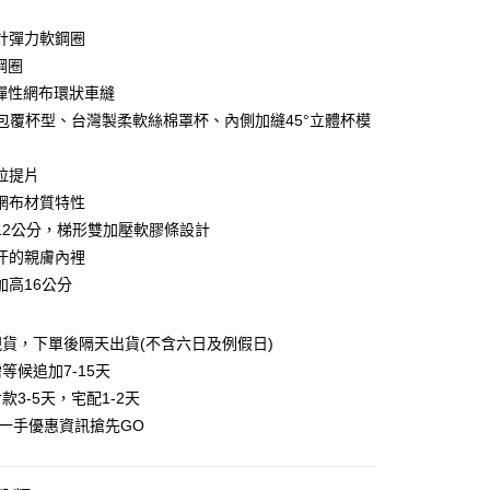
0 利率 每期
NT$212
21家銀行
計彈力軟鋼圈
0 利率 每期
NT$106
21家銀行
庫商業銀行
第一商業銀行
鋼圈
業銀行
彰化商業銀行
彈性網布環狀車縫
庫商業銀行
第一商業銀行
付款
業儲蓄銀行
台北富邦商業銀行
業銀行
彰化商業銀行
深V包覆杯型、台灣製柔軟絲棉罩杯、內側加縫45°立體杯模
華商業銀行
兆豐國際商業銀行
業儲蓄銀行
台北富邦商業銀行
小企業銀行
台中商業銀行
華商業銀行
兆豐國際商業銀行
拉提片
台灣）商業銀行
華泰商業銀行
小企業銀行
台中商業銀行
業銀行
遠東國際商業銀行
網布材質特性
台灣）商業銀行
華泰商業銀行
業銀行
永豐商業銀行
12公分，梯形雙加壓軟膠條設計
業銀行
遠東國際商業銀行
業銀行
星展（台灣）商業銀行
業銀行
永豐商業銀行
汗的親膚內裡
際商業銀行
中國信託商業銀行
業銀行
星展（台灣）商業銀行
加高16公分
天信用卡公司
際商業銀行
中國信託商業銀行
享後付
天信用卡公司
貨，下單後隔天出貨(不含六日及例假日)
FTEE先享後付」】
先享後付是「在收到商品之後才付款」的支付方式。 讓您購物簡單
等候追加7-15天
心！
款3-5天，宅配1-2天
：不需註冊會員、不需綁卡、不需儲值。
第一手優惠資訊搶先GO
：只要手機號碼，簡訊認證，即可結帳。
：先確認商品／服務後，再付款。
付款
EE先享後付」結帳流程】