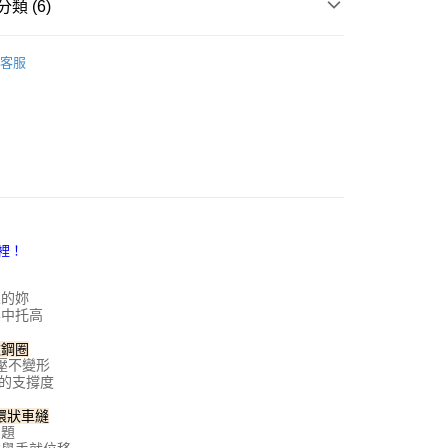
類 (6)
00，滿NT$800(含以上)免運費
方式選擇「AFTEE先享後付」後，將跳轉至「AFTEE先享後
頁面，進行簡訊認證並確認金額後，即可完成結帳。
軟鋼圈
家取貨
成立數日內，您將收到繳費通知簡訊。
客服
費通知簡訊後14天內，點擊此簡訊中的連結，可透過四大超商
00，滿NT$800(含以上)免運費
網路銀行／等多元方式進行付款，方視為交易完成。
：結帳手續完成當下不需立刻繳費，但若您需要取消訂單，請聯
調整型收肉
付款
的店家。未經商家同意取消之訂單仍視為有效，需透過AFTEE
繳納相關費用。
00，滿NT$800(含以上)免運費
C罩杯
否成功請以「AFTEE先享後付 」之結帳頁面顯示為準，若有關於
D罩杯
功／繳費後需取消欲退款等相關疑問，請聯繫「AFTEE先享後
1取貨
援中心」
https://netprotections.freshdesk.com/support/home
00，滿NT$800(含以上)免運費
E罩杯
項】
恩沛科技股份有限公司提供之「AFTEE先享後付」服務完成之
依本服務之必要範圍內提供個人資料，並將交易相關給付款項請
00，滿NT$800(含以上)免運費
讓予恩沛科技股份有限公司。
人的妳
個人資料處理事宜，請瀏覽以下網址：
查看運費
集中托高
ee.tw/terms/#terms3
年的使用者請事先徵得法定代理人或監護人之同意方可使用
軟鋼圈
E先享後付」，若未經同意申辦者引起之損失，本公司不負相關責
壓不變形
的支撐度
AFTEE先享後付」時，將依據個別帳號之用戶狀況，依本公司
核予不同之上限額度；若仍有額度不足之情形，本公司將視審查
環狀車縫
用戶進行身份認證。
問題
一人註冊多個帳號或使用他人資訊註冊。若發現惡意使用之情