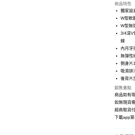
商品特色
3 期 
獨家設
6 期 
合作金
W型軟
華南商
W型無
合作金
超商取貨
上海商
華南商
3/4
國泰世
LINE Pay
上海商
線
臺灣中
國泰世
內月牙
匯豐（
Apple Pay
臺灣中
聯邦商
無彈性
匯豐（
街口支付
元大商
側身片
聯邦商
玉山商
元大商
吸濕排
悠遊付
台新國
玉山商
後背片
台灣樂
台新國
AFTEE先
銷售重點
台灣樂
相關說明
商品如有現
【關於「A
ATM付款
AFTEE
如無現貨需
便利好安
超商取貨付
１．簡單
下載app
２．便利
運送方式
３．安心
全家取貨
【「AFT