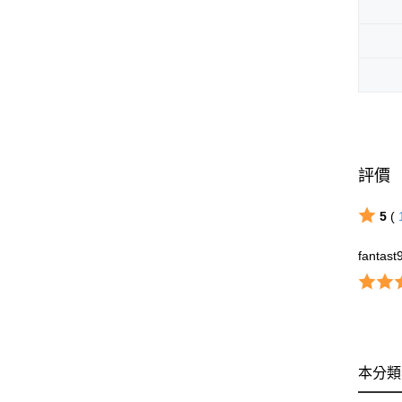
評價
5
(
fantast
本分類