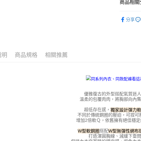
商品相關分
每筆NT$1
１．於結帳
付」結帳
▸ 內衣
付款後全
２．訂單
分享
３．收到繳
全部商品
每筆NT$1
／ATM／
※ 請注意
▸ 內衣
7-11取貨
絡購買商品
先享後付
每筆NT$1
▸ 內衣
※ 交易是
說明
商品規格
相關推薦
▸ 內衣
是否繳費成
付款後7-1
付客戶支
每筆NT$1
▸ 內衣
【注意事
宅配
１．透過由
交易，需
每筆NT$1
求債權轉
優雅復古的外型搭配氣質迷
２．關於
海外宅配
溫柔的包覆肉肉，將胸部向內
https://aft
３．未成
超低存在感，
獨家設計彈力
「AFTE
不同於傳統鋼圈的壓迫，可捏可
任。
增加2倍軟Ｑ，依舊擁有絕佳穩定
４．使用「
即時審查
搭配
W型軟鋼圈
W型無彈性網布
結果請求
打造渾圓胸線、減緩下垂
５．嚴禁