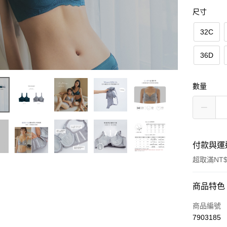
尺寸
32C
36D
數量
付款與運
超取滿NT$
付款方式
商品特色
信用卡一
商品編號
7903185
信用卡分