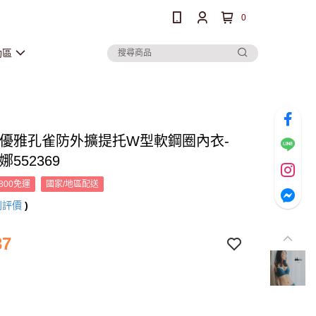
0
動區
ant優雅孔雀防外擴提托W型軟鋼圈內衣-
娜552369
800免運
國家/地區配送
則評價
)
37