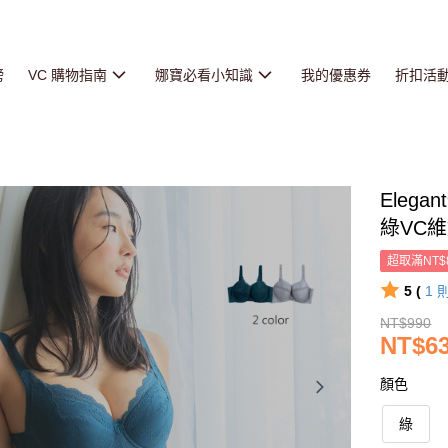
榜
VC 購物指南
娜寶必看小知識
我的優惠券
折扣活
Eleg
綠VC維
超取滿NT$
5 (
1
NT$990
NT$6
顏色
綠