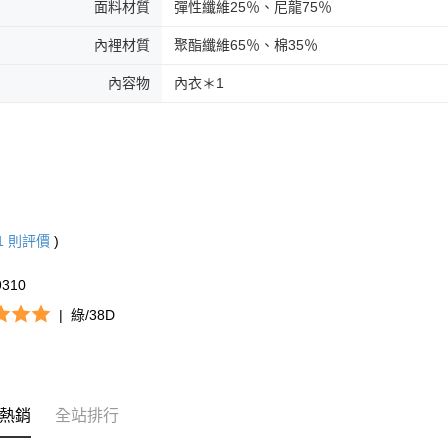
面料材質
彈性纖維25％、尼龍75％
內裡材質
聚酯纖維65％、棉35％
內容物
內衣＊1
1
則評價
)
9310
|
綠/38D
熱銷
全站排行