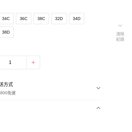
34C
36C
38C
32D
34D
38D
清除
紀錄
送方式
800免運
次付款
期付款