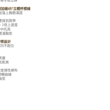
衣舉手就位移
科技股份有限公司將有權停止該用戶之使用額度並採取法律行
加縫45°立體杯模線
加強上胸飽滿感
連接到肩帶
、2倍上提度
集中托高
豐滿胸型
膠條設計
內凹不跑位
表層
氣乾爽
密度彈性網布
順暢曲線
胸型