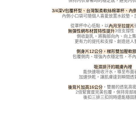
保持內衣穿著時的穩定感，避免內
形，恩沛
3/4深V包覆杯型、台灣製柔軟絲棉罩杯、內側
動。
內側小口袋可隨個人喜愛放置水餃墊，
從罩杯中心低點，以
內月牙拉提片
3倍支撐性
無彈性網布材質特性提升
側收副乳，將胸部向內、向上
更有力的提托和支撐、創造迷人
側身片12公分，梯形雙加壓軟
包覆側肉、增強內衣穩定性，不
吸濕排汗的親膚內裡
能快速吸收汗水，導至布面
加速快乾，讓肌膚達到瞬間透
，雙層的透氣高
後背片加高16公分
2倍緊實度完美包覆，保持背部
後扣三排三扣同時還能穩固