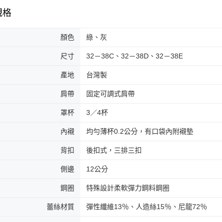
規格
顏色
綠、灰
尺寸
32－38C、32－38D、32－38E
產地
台灣製
肩帶
固定可調式肩帶
罩杯
3／4杯
內襯
均勻薄杯0.2公分，有口袋內附襯墊
背扣
後扣式，三排三扣
側邊
12公分
鋼圈
特殊設計柔軟彈力鋼料鋼圈
蕾絲材質
彈性纖維13％、人造絲15％、尼龍72％