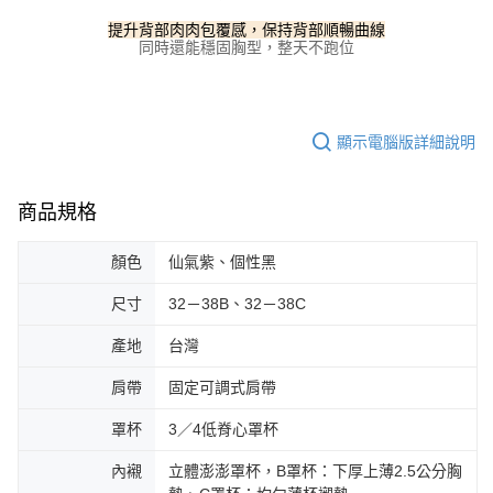
提升背部肉肉包覆感，保持背部順暢曲線
同時還能穩固胸型，整天不跑位
顯示電腦版詳細說明
商品規格
顏色
仙氣紫、個性黑
尺寸
32－38B、32－38C
產地
台灣
肩帶
固定可調式肩帶
罩杯
3／4低脊心罩杯
內襯
立體澎澎罩杯，B罩杯：下厚上薄2.5公分胸