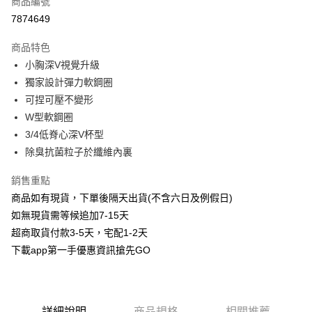
商品編號
信用卡分期付款
7874649
3 期 0 利率 每期
NT$170
21家銀行
商品特色
6 期 0 利率 每期
NT$85
21家銀行
合作金庫商業銀行
第一商業銀行
小胸深V視覺升級
華南商業銀行
彰化商業銀行
合作金庫商業銀行
第一商業銀行
超商取貨付款
獨家設計彈力軟鋼圈
上海商業儲蓄銀行
台北富邦商業銀行
華南商業銀行
彰化商業銀行
國泰世華商業銀行
兆豐國際商業銀行
可捏可壓不變形
LINE Pay
上海商業儲蓄銀行
台北富邦商業銀行
臺灣中小企業銀行
台中商業銀行
W型軟鋼圈
國泰世華商業銀行
兆豐國際商業銀行
匯豐（台灣）商業銀行
華泰商業銀行
Apple Pay
臺灣中小企業銀行
台中商業銀行
3/4低脊心深V杯型
聯邦商業銀行
遠東國際商業銀行
匯豐（台灣）商業銀行
華泰商業銀行
除臭抗菌粒子於纖維內裏
街口支付
元大商業銀行
永豐商業銀行
聯邦商業銀行
遠東國際商業銀行
玉山商業銀行
星展（台灣）商業銀行
元大商業銀行
永豐商業銀行
銷售重點
悠遊付
台新國際商業銀行
中國信託商業銀行
玉山商業銀行
星展（台灣）商業銀行
商品如有現貨，下單後隔天出貨(不含六日及例假日)
台灣樂天信用卡公司
台新國際商業銀行
中國信託商業銀行
AFTEE先享後付
如無現貨需等候追加7-15天
台灣樂天信用卡公司
相關說明
超商取貨付款3-5天，宅配1-2天
【關於「AFTEE先享後付」】
下載app第一手優惠資訊搶先GO
ATM付款
AFTEE先享後付是「在收到商品之後才付款」的支付方式。 讓您購物簡單
便利好安心！
１．簡單：不需註冊會員、不需綁卡、不需儲值。
運送方式
２．便利：只要手機號碼，簡訊認證，即可結帳。
３．安心：先確認商品／服務後，再付款。
全家取貨付款
詳細說明
商品規格
相關推薦