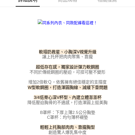
每筆NT$100，滿NT$800(含以上)免運費
【「AFTEE先享後付」結帳流程】
１．於結帳方式選擇「AFTEE先享後付」後，將跳轉至「AFTEE先享後付」
付款後全家取貨
結帳頁面，進行簡訊認證並確認金額後，即可完成結帳。
２．訂單成立數日內，您將收到繳費通知簡訊。
每筆NT$100，滿NT$800(含以上)免運費
３．收到繳費通知簡訊後14天內，點擊此簡訊中的連結，可透過四大超商／
ATM／網路銀行／等多元方式進行付款，方視為交易完成。
7-11取貨付款
※ 請注意：結帳手續完成當下不需立刻繳費，但若您需要取消訂單，請聯絡
每筆NT$100，滿NT$800(含以上)免運費
購買商品的店家。未經商家同意取消之訂單仍視為有效，需透過AFTEE先享
後付繳納相關費用。
軟塌奶救星、小胸深V視覺升級
付款後7-11取貨
※ 交易是否成功請以「AFTEE先享後付 」之結帳頁面顯示為準，若有關於
讓上托杯把肉肉聚集、靠攏
是否繳費成功／繳費後需取消欲退款等相關疑問，請聯繫「AFTEE先享後付
每筆NT$100，滿NT$800(含以上)免運費
客戶支援中心」
https://netprotections.freshdesk.com/support/home
超低存在感，獨家設計彈力軟鋼圈
不同於傳統鋼圈的壓迫，可捏可壓不變形
宅配
【注意事項】
增加2倍軟Ｑ，依舊擁有絕佳穩定的支撐度
１．透過由恩沛科技股份有限公司提供之「AFTEE先享後付」服務完成之交
每筆NT$100，滿NT$800(含以上)免運費
W型軟鋼圈，打造渾圓胸線、減緩下垂問題
易，需依本服務之必要範圍內提供個人資料，並將交易相關給付款項請求債
權轉讓予恩沛科技股份有限公司。
海外宅配
查看運費
3/4低脊心深V杯型、內建立體澎澎杯
２．關於個人資料處理事宜，請瀏覽以下網址：
降低壓迫胸骨的不適感，打造渾圓上挺美胸
https://aftee.tw/terms/#terms3
３．未成年的使用者請事先徵得法定代理人或監護人之同意方可使用
B罩杯：下厚上薄2.5公分胸墊
「AFTEE先享後付」，若未經同意申辦者引起之損失，本公司不負相關責
C罩杯：均勻薄杯襯墊
任。
４．使用「AFTEE先享後付」時，將依據個別帳號之用戶狀況，依本公司即
輕輕上托胸部肉肉、靠攏胸型
時審查核予不同之上限額度；若仍有額度不足之情形，本公司將視審查結果
創造驚人爆乳集中度