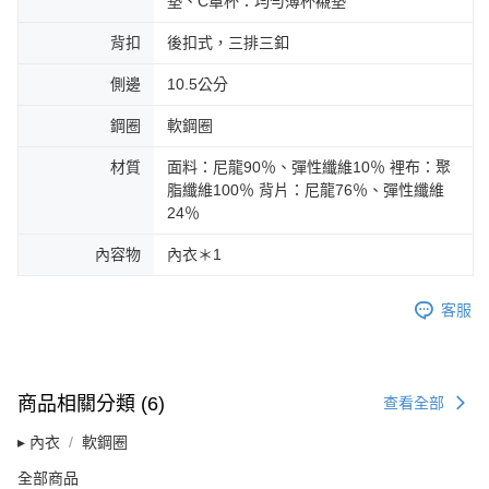
墊、C罩杯：均勻薄杯襯墊
背扣
後扣式，三排三釦
側邊
10.5公分
鋼圈
軟鋼圈
材質
面料：尼龍90％、彈性纖維10％ 裡布：聚
脂纖維100％ 背片：尼龍76％、彈性纖維
24％
內容物
內衣＊1
客服
商品相關分類 (6)
查看全部
▸ 內衣
軟鋼圈
全部商品