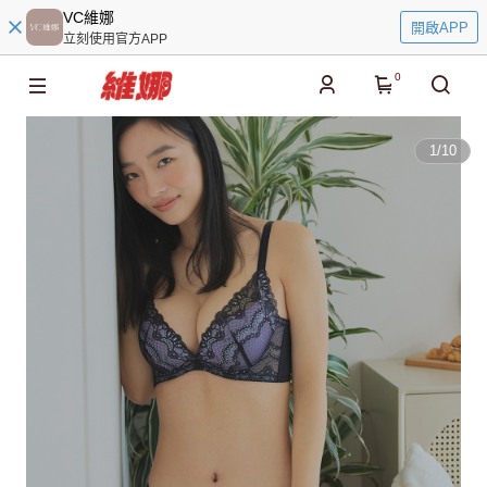
VC維娜
開啟APP
立刻使用官方APP
0
1
/
10