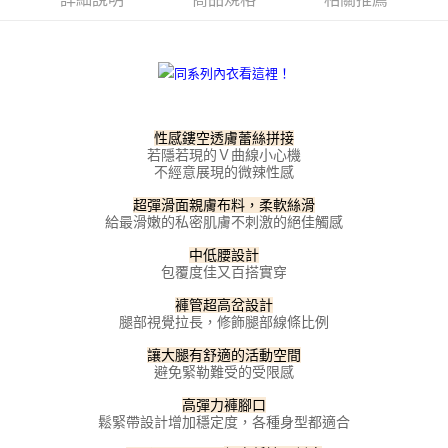
每筆NT$100，滿NT$800(含以上)免運費
【「AFTEE先享後付」結帳流程】
１．於結帳方式選擇「AFTEE先享後付」後，將跳轉至「AFTEE先享後付」
付款後全家取貨
結帳頁面，進行簡訊認證並確認金額後，即可完成結帳。
２．訂單成立數日內，您將收到繳費通知簡訊。
每筆NT$100，滿NT$800(含以上)免運費
３．收到繳費通知簡訊後14天內，點擊此簡訊中的連結，可透過四大超商／
ATM／網路銀行／等多元方式進行付款，方視為交易完成。
7-11取貨付款
※ 請注意：結帳手續完成當下不需立刻繳費，但若您需要取消訂單，請聯絡
性感鏤空透膚蕾絲拼接
每筆NT$100，滿NT$800(含以上)免運費
購買商品的店家。未經商家同意取消之訂單仍視為有效，需透過AFTEE先享
若隱若現的Ｖ曲線小心機
後付繳納相關費用。
不經意展現的微辣性感
付款後7-11取貨
※ 交易是否成功請以「AFTEE先享後付 」之結帳頁面顯示為準，若有關於
是否繳費成功／繳費後需取消欲退款等相關疑問，請聯繫「AFTEE先享後付
柔軟絲滑
超彈滑面親膚布料，
每筆NT$100，滿NT$800(含以上)免運費
給最滑嫩的私密肌膚不刺激的絕佳觸感
客戶支援中心」
https://netprotections.freshdesk.com/support/home
宅配
中低腰設計
【注意事項】
包覆度佳又百搭實穿
１．透過由恩沛科技股份有限公司提供之「AFTEE先享後付」服務完成之交
每筆NT$100，滿NT$800(含以上)免運費
易，需依本服務之必要範圍內提供個人資料，並將交易相關給付款項請求債
褲管超高岔設計
權轉讓予恩沛科技股份有限公司。
海外宅配
查看運費
腿部視覺拉長，修飾腿部線條比例
２．關於個人資料處理事宜，請瀏覽以下網址：
https://aftee.tw/terms/#terms3
讓大腿有舒適的活動空間
３．未成年的使用者請事先徵得法定代理人或監護人之同意方可使用
避免緊勒難受的受限感
「AFTEE先享後付」，若未經同意申辦者引起之損失，本公司不負相關責
任。
高彈力褲腳口
４．使用「AFTEE先享後付」時，將依據個別帳號之用戶狀況，依本公司即
鬆緊帶設計增加穩定度，各種身型都適合
時審查核予不同之上限額度；若仍有額度不足之情形，本公司將視審查結果