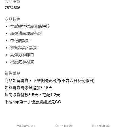
商品編號
信用卡分期付款
7874606
3 期 0 利率 每期
NT$63
21家銀行
商品特色
6 期 0 利率 每期
NT$31
21家銀行
合作金庫商業銀行
第一商業銀行
性感鏤空透膚蕾絲拼接
華南商業銀行
彰化商業銀行
合作金庫商業銀行
第一商業銀行
超商取貨付款
超彈滑面親膚布料
上海商業儲蓄銀行
台北富邦商業銀行
華南商業銀行
彰化商業銀行
國泰世華商業銀行
兆豐國際商業銀行
中低腰設計
LINE Pay
上海商業儲蓄銀行
台北富邦商業銀行
臺灣中小企業銀行
台中商業銀行
褲管超高岔設計
國泰世華商業銀行
兆豐國際商業銀行
匯豐（台灣）商業銀行
華泰商業銀行
Apple Pay
臺灣中小企業銀行
台中商業銀行
高彈力褲腳口
聯邦商業銀行
遠東國際商業銀行
匯豐（台灣）商業銀行
華泰商業銀行
棉感底褲材質
街口支付
元大商業銀行
永豐商業銀行
聯邦商業銀行
遠東國際商業銀行
玉山商業銀行
星展（台灣）商業銀行
元大商業銀行
永豐商業銀行
銷售重點
悠遊付
台新國際商業銀行
中國信託商業銀行
玉山商業銀行
星展（台灣）商業銀行
商品如有現貨，下單後隔天出貨(不含六日及例假日)
台灣樂天信用卡公司
台新國際商業銀行
中國信託商業銀行
AFTEE先享後付
如無現貨需等候追加7-15天
台灣樂天信用卡公司
相關說明
超商取貨付款3-5天，宅配1-2天
【關於「AFTEE先享後付」】
下載app第一手優惠資訊搶先GO
ATM付款
AFTEE先享後付是「在收到商品之後才付款」的支付方式。 讓您購物簡單
便利好安心！
１．簡單：不需註冊會員、不需綁卡、不需儲值。
運送方式
２．便利：只要手機號碼，簡訊認證，即可結帳。
３．安心：先確認商品／服務後，再付款。
全家取貨付款
詳細說明
商品規格
相關推薦