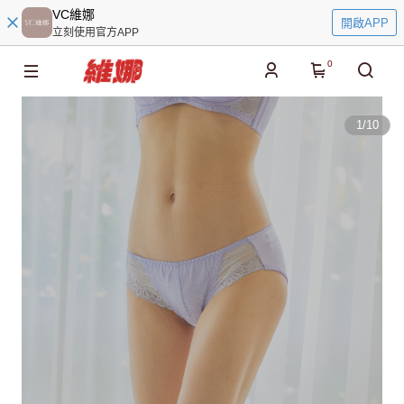
VC維娜
開啟APP
立刻使用官方APP
0
1
/
10