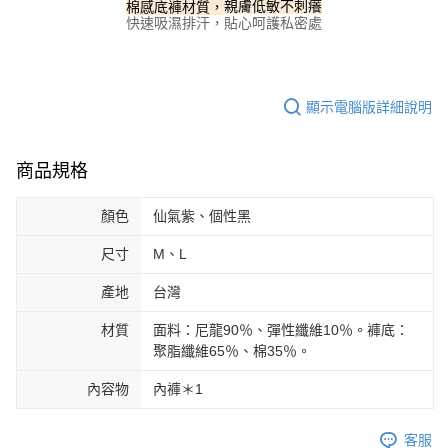
親膚低敏不刺癢
棉感底褲材質，
請求用戶進行身份認證。
快速吸濕排汗，貼心呵護私密處
５．嚴禁一人註冊多個帳號或使用他人資訊註冊。若發現惡意使用之情形，
恩沛科技股份有限公司將有權停止該用戶之使用額度並採取法律行動。
顯示電腦版詳細說明
商品規格
顏色
仙氣紫、個性黑
尺寸
M、L
產地
台灣
材質
面料：尼龍90％、彈性纖維10％。褲底：
聚脂纖維65％、棉35％。
內容物
內褲＊1
客服