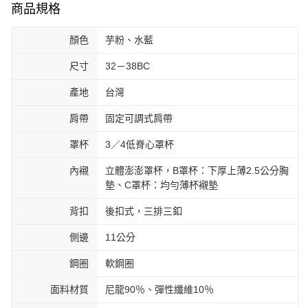
商品規格
顏色
芋粉、水藍
尺寸
32－38BC
產地
台灣
肩帶
固定可調式肩帶
罩杯
3／4低脊心罩杯
內襯
立體澎澎罩杯，B罩杯：下厚上薄2.5公分胸
墊、C罩杯：均勻薄杯襯墊
背扣
後扣式，三排三釦
側邊
11公分
鋼圈
軟鋼圈
面料材質
尼龍90％、彈性纖維10％