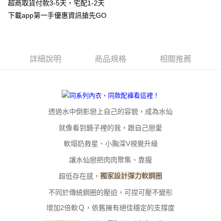
超商取貨付款3-5天，宅配1-2天
３．安心：先確認商品／服務後，再付款。
全家取貨付款
下載app第一手優惠資訊搶先GO
每筆NT$100，滿NT$800(含以上)免運費
【「AFTEE先享後付」結帳流程】
１．於結帳方式選擇「AFTEE先享後付」後，將跳轉至「AFTEE先享後付」
付款後全家取貨
結帳頁面，進行簡訊認證並確認金額後，即可完成結帳。
２．訂單成立數日內，您將收到繳費通知簡訊。
每筆NT$100，滿NT$800(含以上)免運費
３．收到繳費通知簡訊後14天內，點擊此簡訊中的連結，可透過四大超商／
詳細說明
商品規格
相關推薦
ATM／網路銀行／等多元方式進行付款，方視為交易完成。
7-11取貨付款
※ 請注意：結帳手續完成當下不需立刻繳費，但若您需要取消訂單，請聯絡
每筆NT$100，滿NT$800(含以上)免運費
購買商品的店家。未經商家同意取消之訂單仍視為有效，需透過AFTEE先享
後付繳納相關費用。
付款後7-11取貨
※ 交易是否成功請以「AFTEE先享後付 」之結帳頁面顯示為準，若有關於
是否繳費成功／繳費後需取消欲退款等相關疑問，請聯繫「AFTEE先享後付
透過水中倒影戀上自己的容貌，成為水仙
每筆NT$100，滿NT$800(含以上)免運費
客戶支援中心」
https://netprotections.freshdesk.com/support/home
就像看到鏡子裡的我，跟自己戀愛
宅配
【注意事項】
軟塌奶救星、小胸深V視覺升級
１．透過由恩沛科技股份有限公司提供之「AFTEE先享後付」服務完成之交
每筆NT$100，滿NT$800(含以上)免運費
易，需依本服務之必要範圍內提供個人資料，並將交易相關給付款項請求債
讓水仙戀把肉肉聚集、靠攏
權轉讓予恩沛科技股份有限公司。
海外宅配
查看運費
２．關於個人資料處理事宜，請瀏覽以下網址：
超低存在感，
獨家設計彈力軟鋼圈
https://aftee.tw/terms/#terms3
３．未成年的使用者請事先徵得法定代理人或監護人之同意方可使用
不同於傳統鋼圈的壓迫，可捏可壓不變形
「AFTEE先享後付」，若未經同意申辦者引起之損失，本公司不負相關責
增加2倍軟Ｑ，依舊擁有絕佳穩定的支撐度
任。
４．使用「AFTEE先享後付」時，將依據個別帳號之用戶狀況，依本公司即