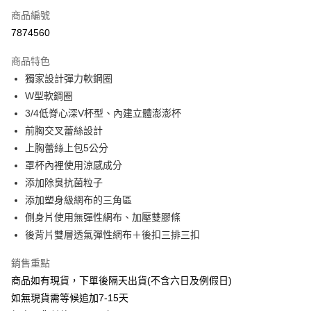
商品編號
信用卡分期付款
7874560
3 期 0 利率 每期
NT$170
21家銀行
商品特色
6 期 0 利率 每期
NT$85
21家銀行
合作金庫商業銀行
第一商業銀行
獨家設計彈力軟鋼圈
華南商業銀行
彰化商業銀行
合作金庫商業銀行
第一商業銀行
超商取貨付款
W型軟鋼圈
上海商業儲蓄銀行
台北富邦商業銀行
華南商業銀行
彰化商業銀行
國泰世華商業銀行
兆豐國際商業銀行
3/4低脊心深V杯型、內建立體澎澎杯
LINE Pay
上海商業儲蓄銀行
台北富邦商業銀行
臺灣中小企業銀行
台中商業銀行
前胸交叉蕾絲設計
國泰世華商業銀行
兆豐國際商業銀行
匯豐（台灣）商業銀行
華泰商業銀行
Apple Pay
臺灣中小企業銀行
台中商業銀行
上胸蕾絲上包5公分
聯邦商業銀行
遠東國際商業銀行
匯豐（台灣）商業銀行
華泰商業銀行
罩杯內裡使用涼感成分
街口支付
元大商業銀行
永豐商業銀行
聯邦商業銀行
遠東國際商業銀行
添加除臭抗菌粒子
玉山商業銀行
星展（台灣）商業銀行
元大商業銀行
永豐商業銀行
悠遊付
添加塑身級網布的三角區
台新國際商業銀行
中國信託商業銀行
玉山商業銀行
星展（台灣）商業銀行
台灣樂天信用卡公司
側身片使用無彈性網布、加壓雙膠條
台新國際商業銀行
中國信託商業銀行
AFTEE先享後付
後背片雙層透氣彈性網布＋後扣三排三扣
台灣樂天信用卡公司
相關說明
【關於「AFTEE先享後付」】
銷售重點
ATM付款
AFTEE先享後付是「在收到商品之後才付款」的支付方式。 讓您購物簡單
便利好安心！
商品如有現貨，下單後隔天出貨(不含六日及例假日)
１．簡單：不需註冊會員、不需綁卡、不需儲值。
如無現貨需等候追加7-15天
運送方式
２．便利：只要手機號碼，簡訊認證，即可結帳。