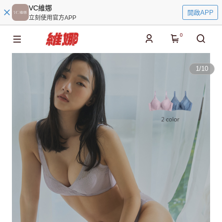
VC維娜
開啟APP
立刻使用官方APP
0
1
/
10