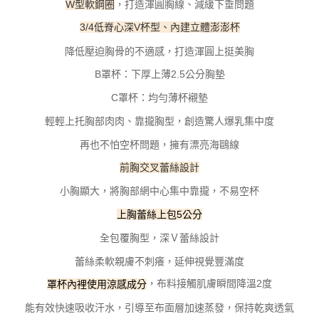
W型軟鋼圈
，打造渾圓胸線、減緩下垂問題
時審查核予不同之上限額度；若仍有額度不足之情形，本公司將視審查結果
請求用戶進行身份認證。
3/4低脊心深V杯型、內建立體澎澎杯
５．嚴禁一人註冊多個帳號或使用他人資訊註冊。若發現惡意使用之情形，
恩沛科技股份有限公司將有權停止該用戶之使用額度並採取法律行動。
降低壓迫胸骨的不適感，打造渾圓上挺美胸
B罩杯：下厚上薄2.5公分胸墊
C罩杯：均勻薄杯襯墊
輕輕上托胸部肉肉、靠攏胸型，創造驚人爆乳集中度
再也不怕空杯問題，擁有漂亮海鷗線
前胸交叉蕾絲設計
小胸顯大，將胸部網中心集中靠攏，不易空杯
上胸蕾絲上包5公分
全包覆胸型，深Ｖ蕾絲設計
蕾絲柔軟親膚不刺癢，延伸視覺豐滿度
，布料接觸肌膚瞬間降溫2度
罩杯內裡使用涼感成分
能有效快速吸收汗水，引導至布面層加速蒸發，保持乾爽透氣