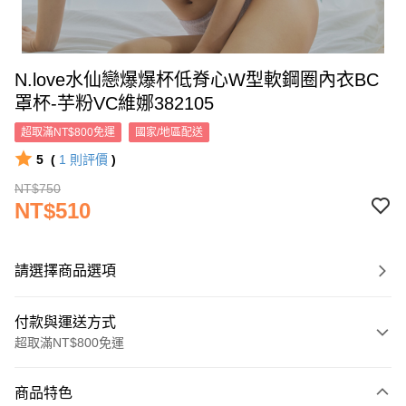
N.love水仙戀爆爆杯低脊心W型軟鋼圈內衣BC
罩杯-芋粉VC維娜382105
超取滿NT$800免運
國家/地區配送
5
(
1
則評價
)
NT$750
NT$510
請選擇商品選項
付款與運送方式
超取滿NT$800免運
付款方式
商品特色
信用卡一次付款