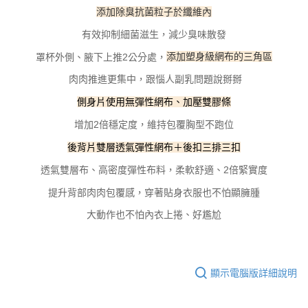
添加除臭抗菌粒子於纖維內
有效抑制細菌滋生，減少臭味散發
罩杯外側、腋下上推2公分處，
添加塑身級網布的三角區
肉肉推進更集中，跟惱人副乳問題說掰掰
側身片使用無彈性網布、加壓雙膠條
增加2倍穩定度，維持包覆胸型不跑位
後背片雙層透氣彈性網布＋後扣三排三扣
透氣雙層布、高密度彈性布料，柔軟舒適、2倍緊實度
提升背部肉肉包覆感，穿著貼身衣服也不怕顯臃腫
大動作也不怕內衣上捲、好尷尬
顯示電腦版詳細說明