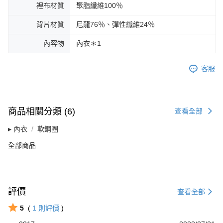
裡布材質
聚脂纖維100％
背片材質
尼龍76％、彈性纖維24％
內容物
內衣＊1
客服
商品相關分類 (6)
查看全部
▸ 內衣
軟鋼圈
全部商品
評價
查看全部
5
(
1
則評價
)