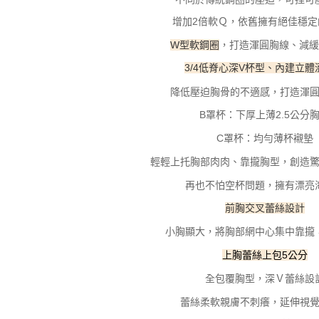
形，恩沛
增加2倍軟Ｑ，依舊擁有絕佳穩定
動。
W型軟鋼圈
，打造渾圓胸線、減緩
3/4低脊心深V杯型、內建立體
降低壓迫胸骨的不適感，打造渾
B罩杯：下厚上薄2.5公分
C罩杯：均勻薄杯襯墊
輕輕上托胸部肉肉、靠攏胸型，創造
再也不怕空杯問題，擁有漂亮
前胸交叉蕾絲設計
小胸顯大，將胸部網中心集中靠攏
上胸蕾絲上包5公分
全包覆胸型，深Ｖ蕾絲設
蕾絲柔軟親膚不刺癢，延伸視