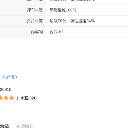
裡布材質
聚脂纖維100％
背片材質
尼龍76％、彈性纖維24％
內容物
內衣＊1
1
則評價
)
920818
|
水藍/32C
熱銷
全站排行