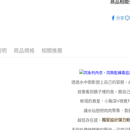
商品相關分
每筆NT$1
１．於結帳
付」結帳
▸ 內衣
付款後全
２．訂單
分享
３．收到繳
全部商品
每筆NT$1
／ATM／
※ 請注意
▸ 內衣
7-11取貨
絡購買商品
先享後付
每筆NT$1
▸ 內衣
※ 交易是
說明
商品規格
相關推薦
▸ 內衣
是否繳費成
付款後7-1
付客戶支
每筆NT$1
▸ 內衣
【注意事
宅配
１．透過由
交易，需
每筆NT$1
透過水中倒影戀上自己的容貌，
求債權轉
２．關於
海外宅配
就像看到鏡子裡的我，跟自
https://aft
３．未成
軟塌奶救星、小胸深V視覺
「AFTE
任。
讓水仙戀把肉肉聚集、靠
４．使用「
即時審查
超低存在感，
獨家設計彈力
結果請求
不同於傳統鋼圈的壓迫，可捏可
５．嚴禁