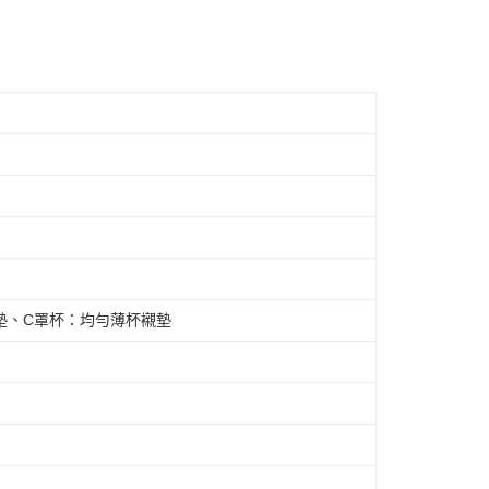
胸墊、C罩杯：均勻薄杯襯墊