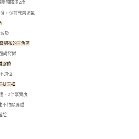
膚瞬間降溫2度
蒸發，保持乾爽透氣
內
味散發
級網布的三角區
題說掰掰
雙膠條
不跑位
三排三扣
適、2倍緊實度
也不怕顯臃腫
尷尬