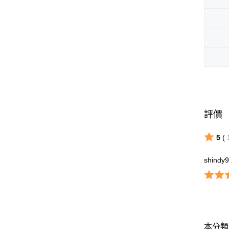
評價
5
(
shindy
本分類