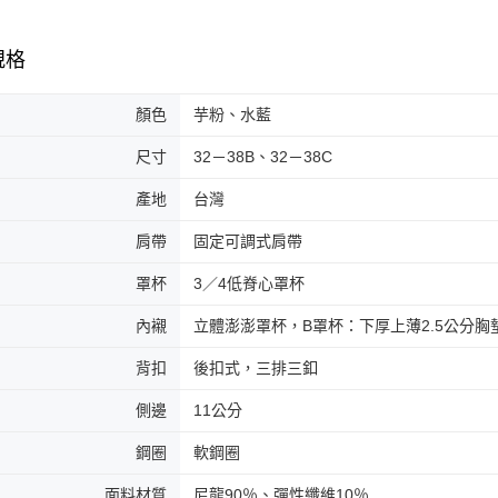
規格
顏色
芋粉、水藍
尺寸
32－38B、32－38C
產地
台灣
肩帶
固定可調式肩帶
罩杯
3／4低脊心罩杯
內襯
立體澎澎罩杯，B罩杯：下厚上薄2.5公分
背扣
後扣式，三排三釦
側邊
11公分
鋼圈
軟鋼圈
面料材質
尼龍90％、彈性纖維10％