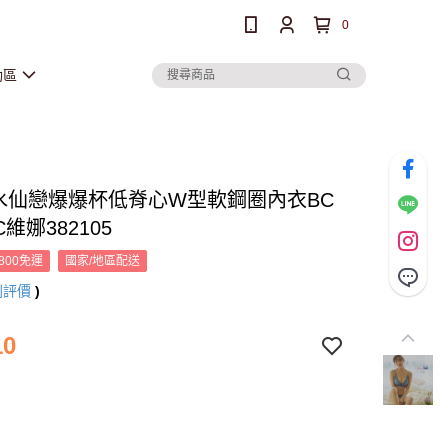
0
動區
ve水仙戀爆爆杯低脊心W型軟鋼圈內衣BC
C維娜382105
800免運
國家/地區配送
則評價
)
10