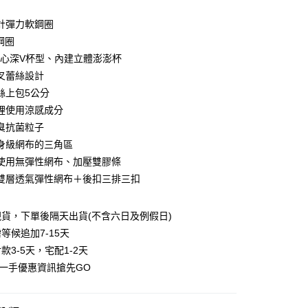
0 利率 每期
NT$170
21家銀行
計彈力軟鋼圈
0 利率 每期
NT$85
21家銀行
庫商業銀行
第一商業銀行
鋼圈
業銀行
彰化商業銀行
低脊心深V杯型、內建立體澎澎杯
庫商業銀行
第一商業銀行
付款
業儲蓄銀行
台北富邦商業銀行
業銀行
彰化商業銀行
叉蕾絲設計
華商業銀行
兆豐國際商業銀行
業儲蓄銀行
台北富邦商業銀行
絲上包5公分
小企業銀行
台中商業銀行
華商業銀行
兆豐國際商業銀行
裡使用涼感成分
台灣）商業銀行
華泰商業銀行
小企業銀行
台中商業銀行
業銀行
遠東國際商業銀行
臭抗菌粒子
台灣）商業銀行
華泰商業銀行
業銀行
永豐商業銀行
身級網布的三角區
業銀行
遠東國際商業銀行
業銀行
星展（台灣）商業銀行
業銀行
永豐商業銀行
使用無彈性網布、加壓雙膠條
際商業銀行
中國信託商業銀行
業銀行
星展（台灣）商業銀行
雙層透氣彈性網布＋後扣三排三扣
天信用卡公司
際商業銀行
中國信託商業銀行
享後付
天信用卡公司
貨，下單後隔天出貨(不含六日及例假日)
FTEE先享後付」】
先享後付是「在收到商品之後才付款」的支付方式。 讓您購物簡單
等候追加7-15天
心！
款3-5天，宅配1-2天
：不需註冊會員、不需綁卡、不需儲值。
第一手優惠資訊搶先GO
：只要手機號碼，簡訊認證，即可結帳。
：先確認商品／服務後，再付款。
付款
EE先享後付」結帳流程】