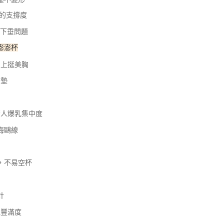
科技股份有限公司將有權停止該用戶之使用額度並採取法律行
的支撐度
下垂問題
澎澎杯
圓上挺美胸
胸墊
驚人爆乳集中度
海鷗線
，不易空杯
計
覺豐滿度