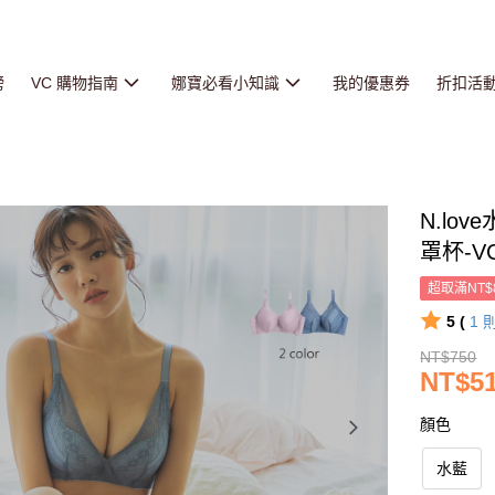
榜
VC 購物指南
娜寶必看小知識
我的優惠券
折扣活
N.lo
罩杯-V
超取滿NT$
5 (
1
NT$750
NT$5
顏色
水藍