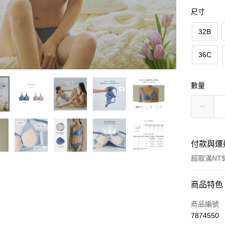
尺寸
32B
36C
數量
付款與運
超取滿NT$
付款方式
商品特色
信用卡一
商品編號
7874550
信用卡分