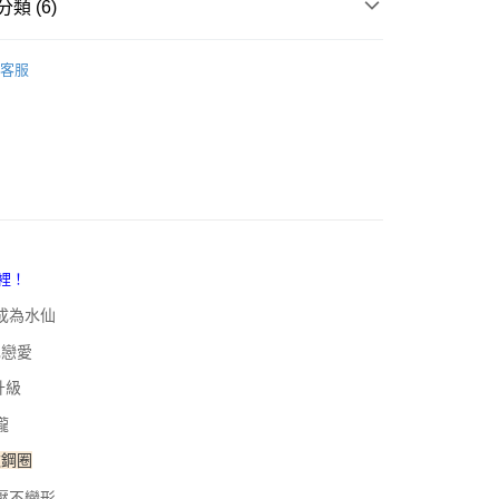
類 (6)
00，滿NT$800(含以上)免運費
方式選擇「AFTEE先享後付」後，將跳轉至「AFTEE先享後
頁面，進行簡訊認證並確認金額後，即可完成結帳。
軟鋼圈
家取貨
成立數日內，您將收到繳費通知簡訊。
客服
費通知簡訊後14天內，點擊此簡訊中的連結，可透過四大超商
00，滿NT$800(含以上)免運費
網路銀行／等多元方式進行付款，方視為交易完成。
：結帳手續完成當下不需立刻繳費，但若您需要取消訂單，請聯
厚襯集中
付款
的店家。未經商家同意取消之訂單仍視為有效，需透過AFTEE
繳納相關費用。
00，滿NT$800(含以上)免運費
薄襯自在
否成功請以「AFTEE先享後付 」之結帳頁面顯示為準，若有關於
B罩杯
功／繳費後需取消欲退款等相關疑問，請聯繫「AFTEE先享後
1取貨
援中心」
https://netprotections.freshdesk.com/support/home
00，滿NT$800(含以上)免運費
C罩杯
項】
恩沛科技股份有限公司提供之「AFTEE先享後付」服務完成之
依本服務之必要範圍內提供個人資料，並將交易相關給付款項請
00，滿NT$800(含以上)免運費
成為水仙
讓予恩沛科技股份有限公司。
個人資料處理事宜，請瀏覽以下網址：
查看運費
己戀愛
ee.tw/terms/#terms3
年的使用者請事先徵得法定代理人或監護人之同意方可使用
升級
E先享後付」，若未經同意申辦者引起之損失，本公司不負相關責
攏
AFTEE先享後付」時，將依據個別帳號之用戶狀況，依本公司
核予不同之上限額度；若仍有額度不足之情形，本公司將視審查
軟鋼圈
用戶進行身份認證。
壓不變形
一人註冊多個帳號或使用他人資訊註冊。若發現惡意使用之情