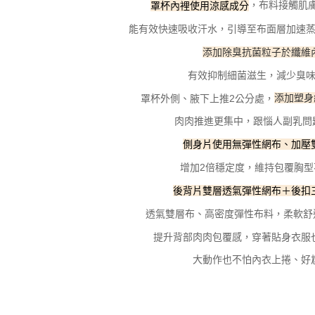
，布料接觸肌
罩杯內裡使用涼感成分
能有效快速吸收汗水，引導至布面層加速
添加除臭抗菌粒子於纖維
有效抑制細菌滋生，減少臭
罩杯外側、腋下上推2公分處，
添加塑身
肉肉推進更集中，跟惱人副乳問
側身片使用無彈性網布、加壓
增加2倍穩定度，維持包覆胸型
後背片雙層透氣彈性網布＋後扣
透氣雙層布、高密度彈性布料，柔軟舒
提升背部肉肉包覆感，穿著貼身衣服
大動作也不怕內衣上捲、好