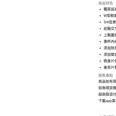
商品特色
3 期 
獨家設
6 期 
合作金
W型軟
華南商
3/4
合作金
超商取貨
上海商
華南商
前胸交
國泰世
LINE Pay
上海商
上胸蕾
臺灣中
國泰世
罩杯內
匯豐（
Apple Pay
臺灣中
聯邦商
添加除
匯豐（
街口支付
元大商
添加塑
聯邦商
玉山商
元大商
側身片
悠遊付
台新國
玉山商
後背片
台灣樂
台新國
AFTEE先
銷售重點
台灣樂
相關說明
商品如有現
【關於「A
ATM付款
AFTEE
如無現貨需
便利好安
超商取貨付
１．簡單
下載app
２．便利
運送方式
３．安心
全家取貨
【「AFT