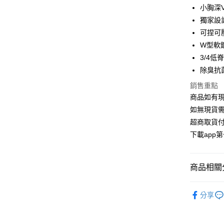
3 期 
小胸深
6 期 
合作金
獨家設
華南商
可捏可
合作金
超商取貨
上海商
華南商
W型軟
國泰世
LINE Pay
上海商
3/4低
臺灣中
國泰世
除臭抗
匯豐（
Apple Pay
臺灣中
聯邦商
銷售重點
匯豐（
街口支付
元大商
聯邦商
商品如有現
玉山商
元大商
悠遊付
如無現貨需
台新國
玉山商
超商取貨付
台灣樂
台新國
AFTEE先
下載app
台灣樂
相關說明
【關於「A
ATM付款
AFTEE
商品相關分
便利好安
１．簡單
２．便利
▸ 內衣
運送方式
３．安心
分享
全部商品
全家取貨
【「AFT
▸ 內衣
每筆NT$1
１．於結帳