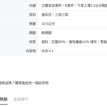
內襯
立體澎澎罩杯，B罩杯：下厚上薄2.5公分
背扣
後扣式，三排三釦
側邊
10.5公分
鋼圈
軟鋼圈
材質
面料：尼龍90％、彈性纖維10％ 裡布：聚脂
內容物
內衣＊1
個商品嗎？購買後給他一個好評吧
熱銷
全站排行