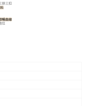
三排三扣
布料
順暢曲線
跑位