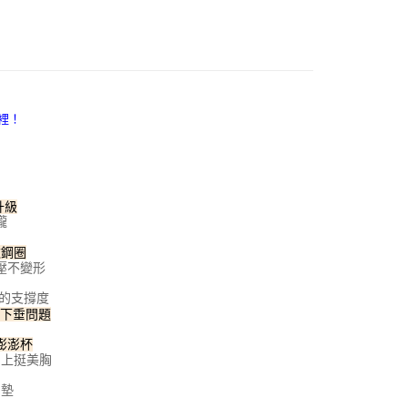
頁面，進行簡訊認證並確認金額後，即可完成結帳。
薄襯自在
家取貨
成立數日內，您將收到繳費通知簡訊。
費通知簡訊後14天內，點擊此簡訊中的連結，可透過四大超商
B罩杯
00，滿NT$800(含以上)免運費
網路銀行／等多元方式進行付款，方視為交易完成。
：結帳手續完成當下不需立刻繳費，但若您需要取消訂單，請聯
C罩杯
付款
的店家。未經商家同意取消之訂單仍視為有效，需透過AFTEE
繳納相關費用。
00，滿NT$800(含以上)免運費
否成功請以「AFTEE先享後付 」之結帳頁面顯示為準，若有關於
功／繳費後需取消欲退款等相關疑問，請聯繫「AFTEE先享後
1取貨
援中心」
https://netprotections.freshdesk.com/support/home
00，滿NT$800(含以上)免運費
項】
升級
恩沛科技股份有限公司提供之「AFTEE先享後付」服務完成之
攏
依本服務之必要範圍內提供個人資料，並將交易相關給付款項請
00，滿NT$800(含以上)免運費
讓予恩沛科技股份有限公司。
軟鋼圈
個人資料處理事宜，請瀏覽以下網址：
查看運費
壓不變形
ee.tw/terms/#terms3
年的使用者請事先徵得法定代理人或監護人之同意方可使用
的支撐度
E先享後付」，若未經同意申辦者引起之損失，本公司不負相關責
緩下垂問題
AFTEE先享後付」時，將依據個別帳號之用戶狀況，依本公司
澎澎杯
核予不同之上限額度；若仍有額度不足之情形，本公司將視審查
圓上挺美胸
用戶進行身份認證。
一人註冊多個帳號或使用他人資訊註冊。若發現惡意使用之情
胸墊
科技股份有限公司將有權停止該用戶之使用額度並採取法律行