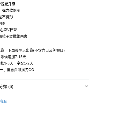
0 利率 每期
NT$170
21家銀行
V視覺升級
0 利率 每期
NT$85
21家銀行
庫商業銀行
第一商業銀行
計彈力軟鋼圈
業銀行
彰化商業銀行
壓不變形
庫商業銀行
第一商業銀行
付款
業儲蓄銀行
台北富邦商業銀行
業銀行
彰化商業銀行
鋼圈
華商業銀行
兆豐國際商業銀行
業儲蓄銀行
台北富邦商業銀行
脊心深V杯型
小企業銀行
台中商業銀行
華商業銀行
兆豐國際商業銀行
菌粒子於纖維內裏
台灣）商業銀行
華泰商業銀行
小企業銀行
台中商業銀行
業銀行
遠東國際商業銀行
台灣）商業銀行
華泰商業銀行
業銀行
永豐商業銀行
業銀行
遠東國際商業銀行
貨，下單後隔天出貨(不含六日及例假日)
業銀行
星展（台灣）商業銀行
業銀行
永豐商業銀行
等候追加7-15天
際商業銀行
中國信託商業銀行
業銀行
星展（台灣）商業銀行
款3-5天，宅配1-2天
天信用卡公司
際商業銀行
中國信託商業銀行
享後付
第一手優惠資訊搶先GO
天信用卡公司
FTEE先享後付」】
先享後付是「在收到商品之後才付款」的支付方式。 讓您購物簡單
類 (6)
心！
：不需註冊會員、不需綁卡、不需儲值。
：只要手機號碼，簡訊認證，即可結帳。
軟鋼圈
：先確認商品／服務後，再付款。
客服
付款
EE先享後付」結帳流程】
厚襯集中
00，滿NT$800(含以上)免運費
方式選擇「AFTEE先享後付」後，將跳轉至「AFTEE先享後