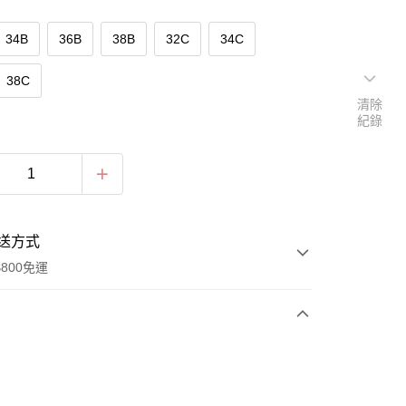
34B
36B
38B
32C
34C
38C
清除
紀錄
送方式
800免運
次付款
期付款