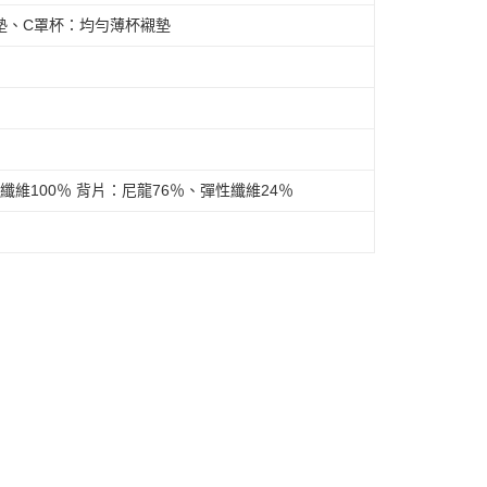
胸墊、C罩杯：均勻薄杯襯墊
纖維100％ 背片：尼龍76％、彈性纖維24％