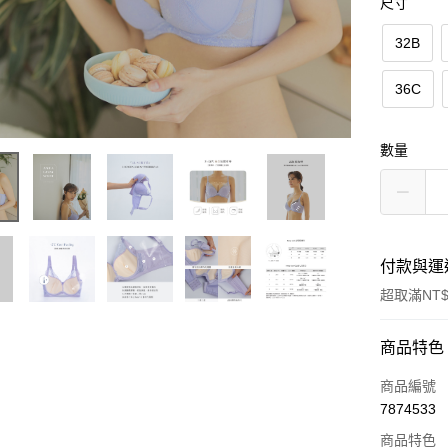
尺寸
32B
36C
數量
付款與運
超取滿NT$
付款方式
商品特色
信用卡一
商品編號
7874533
信用卡分
商品特色