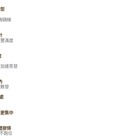
胸型
海鷗線
計
覺豐滿度
度
層加速蒸發
內
味散發
處
區
進更集中
雙膠條
不跑位