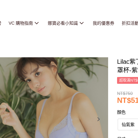
榜
VC 購物指南
娜寶必看小知識
我的優惠券
折扣活
Lila
罩杯-紫
超取滿NT$
NT$750
NT$5
顏色
仙氣紫