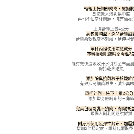
動。
輕輕上托胸部肉肉、靠攏
創造驚人爆乳集中度
再也不怕空杯問題，擁有漂亮
上胸蕾絲上包4公分
高包覆胸型，深Ｖ蕾絲設
蕾絲柔軟親膚不刺癢，延伸視
罩杯內裡使用涼感成分
布料接觸肌膚瞬間降溫2
能有效快速吸收汗水引導至布面
保持乾爽透氣
添加除臭抗菌粒子於纖維
有效抑制細菌滋生，減少臭
罩杯外側、腋下上推2公分
添加塑身級網布的三角
完美包覆副乳不擠肉，肉肉推
跟惱人副乳問題說掰掰
側身片使用無彈性網布、加壓
增加2倍穩定度，維持包覆胸型