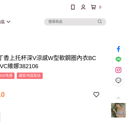
0
動區
c紫丁香上托杯深V涼感W型軟鋼圈內衣BC
VC維娜382106
800免運
國家/地區配送
10