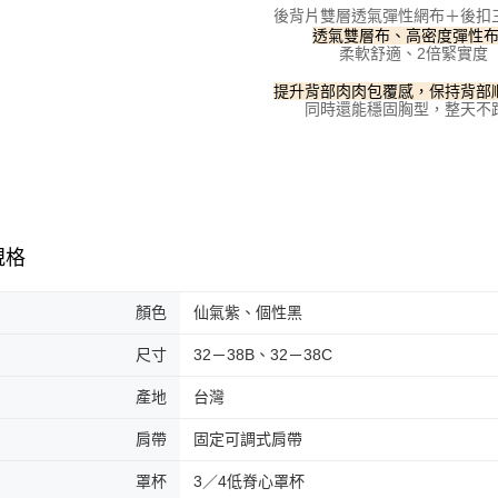
後背片雙層透氣彈性網布＋後扣
透氣雙層布、高密度彈性
柔軟舒適、2倍緊實度
提升背部肉肉包覆感，保持背部
同時還能穩固胸型，整天不
規格
顏色
仙氣紫、個性黑
尺寸
32－38B、32－38C
產地
台灣
肩帶
固定可調式肩帶
罩杯
3／4低脊心罩杯