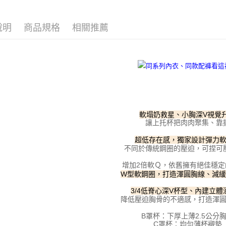
付」結帳
▸ 內衣
付款後全
２．訂單
３．收到繳
說明
商品規格
相關推薦
▸ 內衣
每筆NT$1
／ATM／
※ 請注意
▸ 內衣
7-11取貨
絡購買商品
先享後付
每筆NT$1
※ 交易是
是否繳費成
付款後7-1
付客戶支
每筆NT$1
【注意事
宅配
軟塌奶救星、小胸深V視覺
１．透過由
讓上托杯把肉肉聚集、靠
交易，需
每筆NT$1
求債權轉
超低存在感，獨家設計彈力
２．關於
海外宅配
不同於傳統鋼圈的壓迫，可捏可
https://aft
３．未成
增加2倍軟Ｑ，依舊擁有絕佳穩定
「AFTE
W型軟鋼圈，打造渾圓胸線、減
任。
４．使用「
3/4低脊心深V杯型、內建立體
即時審查
降低壓迫胸骨的不適感，打造渾
結果請求
５．嚴禁
B罩杯：下厚上薄2.5公分
C罩杯：均勻薄杯襯墊
形，恩沛