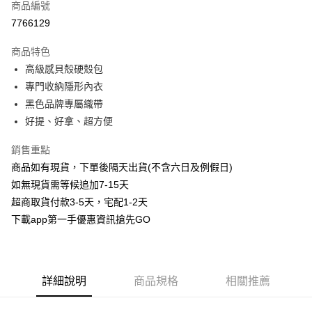
商品編號
信用卡分期付款
7766129
3 期 0 利率 每期
NT$63
21家銀行
商品特色
6 期 0 利率 每期
NT$31
21家銀行
合作金庫商業銀行
第一商業銀行
高級感貝殼硬殼包
華南商業銀行
彰化商業銀行
合作金庫商業銀行
第一商業銀行
超商取貨付款
專門收納隱形內衣
上海商業儲蓄銀行
台北富邦商業銀行
華南商業銀行
彰化商業銀行
國泰世華商業銀行
兆豐國際商業銀行
黑色品牌專屬織帶
LINE Pay
上海商業儲蓄銀行
台北富邦商業銀行
臺灣中小企業銀行
台中商業銀行
好提、好拿、超方便
國泰世華商業銀行
兆豐國際商業銀行
匯豐（台灣）商業銀行
華泰商業銀行
Apple Pay
臺灣中小企業銀行
台中商業銀行
聯邦商業銀行
遠東國際商業銀行
銷售重點
匯豐（台灣）商業銀行
華泰商業銀行
街口支付
元大商業銀行
永豐商業銀行
商品如有現貨，下單後隔天出貨(不含六日及例假日)
聯邦商業銀行
遠東國際商業銀行
玉山商業銀行
星展（台灣）商業銀行
元大商業銀行
永豐商業銀行
如無現貨需等候追加7-15天
悠遊付
台新國際商業銀行
中國信託商業銀行
玉山商業銀行
星展（台灣）商業銀行
超商取貨付款3-5天，宅配1-2天
台灣樂天信用卡公司
台新國際商業銀行
中國信託商業銀行
AFTEE先享後付
下載app第一手優惠資訊搶先GO
台灣樂天信用卡公司
相關說明
【關於「AFTEE先享後付」】
ATM付款
AFTEE先享後付是「在收到商品之後才付款」的支付方式。 讓您購物簡單
便利好安心！
詳細說明
商品規格
相關推薦
１．簡單：不需註冊會員、不需綁卡、不需儲值。
運送方式
２．便利：只要手機號碼，簡訊認證，即可結帳。
３．安心：先確認商品／服務後，再付款。