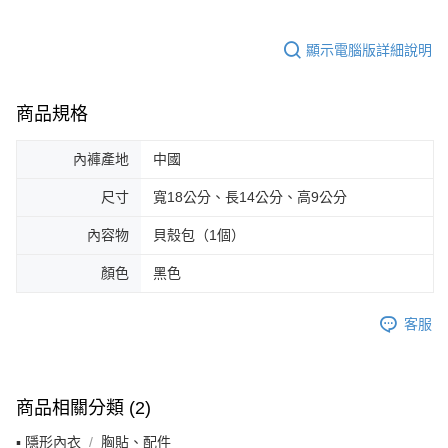
請求用戶進行身份認證。
５．嚴禁一人註冊多個帳號或使用他人資訊註冊。若發現惡意使用之情形，
顯示電腦版詳細說明
恩沛科技股份有限公司將有權停止該用戶之使用額度並採取法律行動。
商品規格
內褲產地
中國
尺寸
寬18公分、長14公分、高9公分
內容物
貝殼包（1個）
顏色
黑色
客服
商品相關分類 (2)
▪ 隱形內衣
胸貼、配件