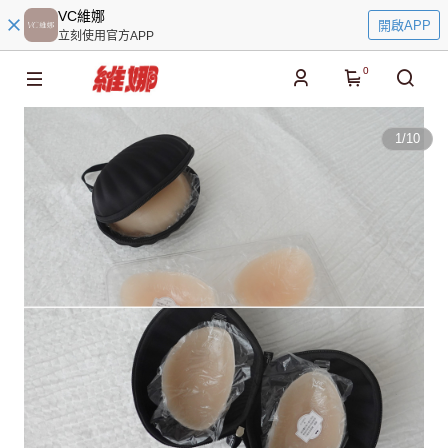
VC維娜
開啟APP
立刻使用官方APP
0
1
/
10