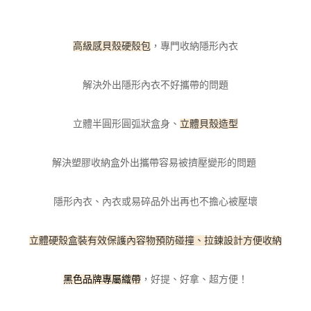
全家取貨付款
每筆NT$100，滿NT$800(含以上)免運費
【「AFTEE先享後付」結帳流程】
１．於結帳方式選擇「AFTEE先享後付」後，將跳轉至「AFTEE先享後付」
付款後全家取貨
結帳頁面，進行簡訊認證並確認金額後，即可完成結帳。
高級感貝殼硬殼包
，專門收納隱形內衣
２．訂單成立數日內，您將收到繳費通知簡訊。
每筆NT$100，滿NT$800(含以上)免運費
３．收到繳費通知簡訊後14天內，點擊此簡訊中的連結，可透過四大超商／
ATM／網路銀行／等多元方式進行付款，方視為交易完成。
解決外出隱形內衣不好攜帶的問題
7-11取貨付款
※ 請注意：結帳手續完成當下不需立刻繳費，但若您需要取消訂單，請聯絡
每筆NT$100，滿NT$800(含以上)免運費
購買商品的店家。未經商家同意取消之訂單仍視為有效，需透過AFTEE先享
後付繳納相關費用。
立體半圓形圓弧狀盒身、
立體貝殼造型
付款後7-11取貨
※ 交易是否成功請以「AFTEE先享後付 」之結帳頁面顯示為準，若有關於
是否繳費成功／繳費後需取消欲退款等相關疑問，請聯繫「AFTEE先享後付
每筆NT$100，滿NT$800(含以上)免運費
客戶支援中心」
https://netprotections.freshdesk.com/support/home
解決塑膠收納盒外出攜帶容易被擠壓變形的問題
宅配
【注意事項】
１．透過由恩沛科技股份有限公司提供之「AFTEE先享後付」服務完成之交
每筆NT$100，滿NT$800(含以上)免運費
隱形內衣、內衣或易碎品外出再也不擔心被壓壞
易，需依本服務之必要範圍內提供個人資料，並將交易相關給付款項請求債
權轉讓予恩沛科技股份有限公司。
海外宅配
查看運費
２．關於個人資料處理事宜，請瀏覽以下網址：
立體硬殼盒裝有效保護內容物預防碰撞、拉鍊設計方便收納
https://aftee.tw/terms/#terms3
３．未成年的使用者請事先徵得法定代理人或監護人之同意方可使用
「AFTEE先享後付」，若未經同意申辦者引起之損失，本公司不負相關責
黑色品牌專屬織帶
，好提、好拿、超方便！
任。
４．使用「AFTEE先享後付」時，將依據個別帳號之用戶狀況，依本公司即
時審查核予不同之上限額度；若仍有額度不足之情形，本公司將視審查結果