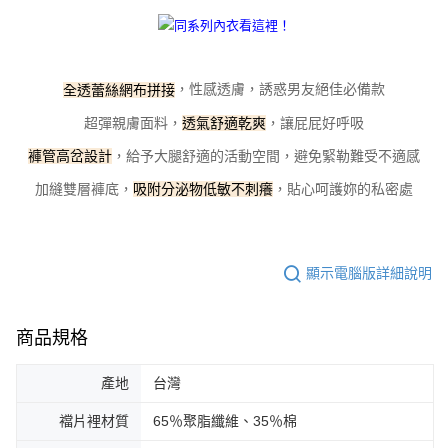
每筆NT$100，滿NT$800(含以上)免運費
【「AFTEE先享後付」結帳流程】
１．於結帳方式選擇「AFTEE先享後付」後，將跳轉至「AFTEE先享後付」
付款後全家取貨
結帳頁面，進行簡訊認證並確認金額後，即可完成結帳。
２．訂單成立數日內，您將收到繳費通知簡訊。
每筆NT$100，滿NT$800(含以上)免運費
，性感透膚，誘惑男友絕佳必備款
全透蕾絲網布拼接
３．收到繳費通知簡訊後14天內，點擊此簡訊中的連結，可透過四大超商／
ATM／網路銀行／等多元方式進行付款，方視為交易完成。
7-11取貨付款
超彈親膚面料，
，讓屁屁好呼吸
透氣舒適乾爽
※ 請注意：結帳手續完成當下不需立刻繳費，但若您需要取消訂單，請聯絡
每筆NT$100，滿NT$800(含以上)免運費
購買商品的店家。未經商家同意取消之訂單仍視為有效，需透過AFTEE先享
，給予大腿舒適的活動空間，避免緊勒難受不適感
褲管高岔設計
後付繳納相關費用。
付款後7-11取貨
※ 交易是否成功請以「AFTEE先享後付 」之結帳頁面顯示為準，若有關於
加縫雙層褲底，
，貼心呵護妳的私密處
吸附分泌物低敏不刺癢
是否繳費成功／繳費後需取消欲退款等相關疑問，請聯繫「AFTEE先享後付
每筆NT$100，滿NT$800(含以上)免運費
客戶支援中心」
https://netprotections.freshdesk.com/support/home
宅配
【注意事項】
顯示電腦版詳細說明
１．透過由恩沛科技股份有限公司提供之「AFTEE先享後付」服務完成之交
每筆NT$100，滿NT$800(含以上)免運費
易，需依本服務之必要範圍內提供個人資料，並將交易相關給付款項請求債
權轉讓予恩沛科技股份有限公司。
海外宅配
查看運費
２．關於個人資料處理事宜，請瀏覽以下網址：
商品規格
https://aftee.tw/terms/#terms3
３．未成年的使用者請事先徵得法定代理人或監護人之同意方可使用
產地
台灣
「AFTEE先享後付」，若未經同意申辦者引起之損失，本公司不負相關責
任。
４．使用「AFTEE先享後付」時，將依據個別帳號之用戶狀況，依本公司即
襠片裡材質
65％聚脂纖維、35％棉
時審查核予不同之上限額度；若仍有額度不足之情形，本公司將視審查結果