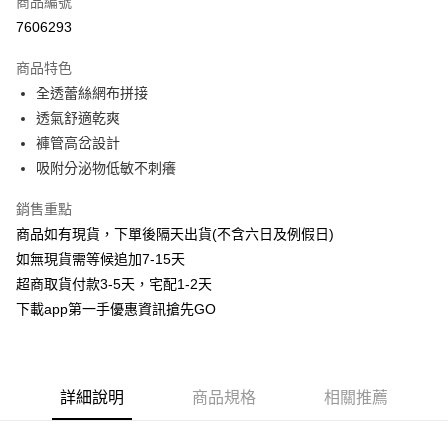
商品編號
信用卡分期付款
7606293
3 期 0 利率 每期
NT$63
21家銀行
商品特色
6 期 0 利率 每期
NT$31
21家銀行
合作金庫商業銀行
第一商業銀行
全透蕾絲網布拼接
華南商業銀行
彰化商業銀行
合作金庫商業銀行
第一商業銀行
超商取貨付款
透氣舒適乾爽
上海商業儲蓄銀行
台北富邦商業銀行
華南商業銀行
彰化商業銀行
國泰世華商業銀行
兆豐國際商業銀行
褲管高岔設計
LINE Pay
上海商業儲蓄銀行
台北富邦商業銀行
臺灣中小企業銀行
台中商業銀行
吸附分泌物低敏不刺癢
國泰世華商業銀行
兆豐國際商業銀行
匯豐（台灣）商業銀行
華泰商業銀行
Apple Pay
臺灣中小企業銀行
台中商業銀行
聯邦商業銀行
遠東國際商業銀行
銷售重點
匯豐（台灣）商業銀行
華泰商業銀行
街口支付
元大商業銀行
永豐商業銀行
商品如有現貨，下單後隔天出貨(不含六日及例假日)
聯邦商業銀行
遠東國際商業銀行
玉山商業銀行
星展（台灣）商業銀行
元大商業銀行
永豐商業銀行
如無現貨需等候追加7-15天
悠遊付
台新國際商業銀行
中國信託商業銀行
玉山商業銀行
星展（台灣）商業銀行
超商取貨付款3-5天，宅配1-2天
台灣樂天信用卡公司
台新國際商業銀行
中國信託商業銀行
AFTEE先享後付
下載app第一手優惠資訊搶先GO
台灣樂天信用卡公司
相關說明
【關於「AFTEE先享後付」】
ATM付款
AFTEE先享後付是「在收到商品之後才付款」的支付方式。 讓您購物簡單
便利好安心！
詳細說明
商品規格
相關推薦
１．簡單：不需註冊會員、不需綁卡、不需儲值。
運送方式
２．便利：只要手機號碼，簡訊認證，即可結帳。
３．安心：先確認商品／服務後，再付款。
全家取貨付款