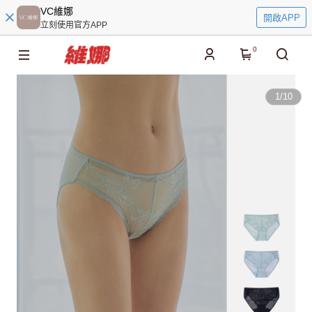
VC維娜
開啟APP
立刻使用官方APP
0
1
/
10