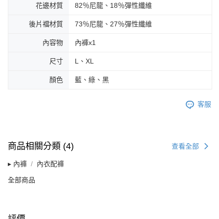
請求用戶進行身份認證。
花邊材質
82％尼龍、18％彈性纖維
５．嚴禁一人註冊多個帳號或使用他人資訊註冊。若發現惡意使用之情形，
恩沛科技股份有限公司將有權停止該用戶之使用額度並採取法律行動。
後片襠材質
73％尼龍、27％彈性纖維
內容物
內褲x1
尺寸
L、XL
顏色
藍、綠、黑
客服
商品相關分類 (4)
查看全部
▸ 內褲
內衣配褲
全部商品
評價