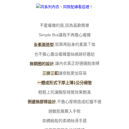
每筆NT$100，滿NT$800(含以上)免運費
【「AFTEE先享後付」結帳流程】
１．於結帳方式選擇「AFTEE先享後付」後，將跳轉至「AFTEE先享後付」
付款後全家取貨
結帳頁面，進行簡訊認證並確認金額後，即可完成結帳。
２．訂單成立數日內，您將收到繳費通知簡訊。
每筆NT$100，滿NT$800(含以上)免運費
不愛複雜的我,因為喜歡簡單
３．收到繳費通知簡訊後14天內，點擊此簡訊中的連結，可透過四大超商／
ATM／網路銀行／等多元方式進行付款，方視為交易完成。
Simple Bra讓我不再擔心複雜
7-11取貨付款
※ 請注意：結帳手續完成當下不需立刻繳費，但若您需要取消訂單，請聯絡
每筆NT$100，滿NT$800(含以上)免運費
購買商品的店家。未經商家同意取消之訂單仍視為有效，需透過AFTEE先享
,就算再貼身的素面Ｔ恤
全素面造型
後付繳納相關費用。
付款後7-11取貨
※ 交易是否成功請以「AFTEE先享後付 」之結帳頁面顯示為準，若有關於
也不擔心露出複雜蕾絲痕跡好尷尬
是否繳費成功／繳費後需取消欲退款等相關疑問，請聯繫「AFTEE先享後付
每筆NT$100，滿NT$800(含以上)免運費
,讓內衣真正舒適擺脫束縛
無鋼圈的設計
客戶支援中心」
https://netprotections.freshdesk.com/support/home
宅配
讓穿脫更加容易
三排三釦
【注意事項】
１．透過由恩沛科技股份有限公司提供之「AFTEE先享後付」服務完成之交
每筆NT$100，滿NT$800(含以上)免運費
一體成形式下厚上薄1公分襯墊
易，需依本服務之必要範圍內提供個人資料，並將交易相關給付款項請求債
權轉讓予恩沛科技股份有限公司。
海外宅配
查看運費
輕輕上托讓胸型視覺效果飽滿
２．關於個人資料處理事宜，請瀏覽以下網址：
https://aftee.tw/terms/#terms3
,不擔心摩擦造成紅腫不適
側邊無膠條設計
３．未成年的使用者請事先徵得法定代理人或監護人之同意方可使用
「AFTEE先享後付」，若未經同意申辦者引起之損失，本公司不負相關責
過敏肌推薦入手款
任。
如綢緞般的柔順絲滑手感
４．使用「AFTEE先享後付」時，將依據個別帳號之用戶狀況，依本公司即
時審查核予不同之上限額度；若仍有額度不足之情形，本公司將視審查結果