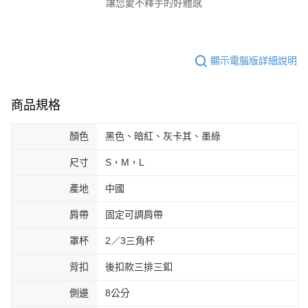
讓您愛不釋手的好體感
請求用戶進行身份認證。
５．嚴禁一人註冊多個帳號或使用他人資訊註冊。若發現惡意使用之情形，
恩沛科技股份有限公司將有權停止該用戶之使用額度並採取法律行動。
顯示電腦版詳細說明
商品規格
顏色
黑色、暗紅、灰卡其、墨綠
尺寸
S，M，L
產地
中國
肩帶
固定可調肩帶
罩杯
2／3三角杯
背扣
後扣款三排三釦
側邊
8公分