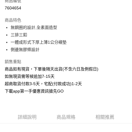
商品編號
信用卡分期付款
7604654
3 期 0 利率 每期
NT$33
21家銀行
商品特色
6 期 0 利率 每期
NT$16
21家銀行
合作金庫商業銀行
第一商業銀行
無鋼圈的設計,全素面造型
華南商業銀行
彰化商業銀行
合作金庫商業銀行
第一商業銀行
超商取貨付款
三排三釦
上海商業儲蓄銀行
台北富邦商業銀行
華南商業銀行
彰化商業銀行
國泰世華商業銀行
兆豐國際商業銀行
一體成形式下厚上薄1公分襯墊
LINE Pay
上海商業儲蓄銀行
台北富邦商業銀行
臺灣中小企業銀行
台中商業銀行
側邊無膠條設計
國泰世華商業銀行
兆豐國際商業銀行
匯豐（台灣）商業銀行
華泰商業銀行
Apple Pay
臺灣中小企業銀行
台中商業銀行
聯邦商業銀行
遠東國際商業銀行
銷售重點
匯豐（台灣）商業銀行
華泰商業銀行
街口支付
元大商業銀行
永豐商業銀行
商品如有現貨，下單後隔天出貨(不含六日及例假日)
聯邦商業銀行
遠東國際商業銀行
玉山商業銀行
星展（台灣）商業銀行
元大商業銀行
永豐商業銀行
如無現貨需等候追加7-15天
悠遊付
台新國際商業銀行
中國信託商業銀行
玉山商業銀行
星展（台灣）商業銀行
超商取貨付款3-5天，宅配(付款成功)1-2天
台灣樂天信用卡公司
台新國際商業銀行
中國信託商業銀行
AFTEE先享後付
下載app第一手優惠資訊搶先GO
台灣樂天信用卡公司
相關說明
【關於「AFTEE先享後付」】
ATM付款
AFTEE先享後付是「在收到商品之後才付款」的支付方式。 讓您購物簡單
便利好安心！
詳細說明
商品規格
相關推薦
１．簡單：不需註冊會員、不需綁卡、不需儲值。
運送方式
２．便利：只要手機號碼，簡訊認證，即可結帳。
３．安心：先確認商品／服務後，再付款。
全家取貨付款