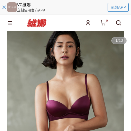
VC維娜
開啟APP
立刻使用官方APP
0
1
/
10