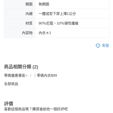
鋼圈
無鋼圈
內襯
一體成型下厚上薄1公分
材質
90％尼龍、10％彈性纖維
內容物
內衣＊1
客服
商品相關分類 (2)
零碼優惠專區✨
｜零碼內衣$99
全部商品
評價
喜歡這個商品嗎？購買後給他一個好評吧