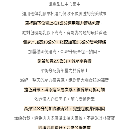
請求用戶進行身份認證。
讓胸型往中心集中
５．嚴禁一人註冊多個帳號或使用他人資訊註冊。若發現惡意使用之情形，
恩沛科技股份有限公司將有權停止該用戶之使用額度並採取法律行動。
運用輕薄乳膠罩杯達到側收不顯臃腫的完美效果
，
罩杯腋下位置上推1公分運用彈力蕾絲包覆
絕對包覆副乳腋下肉肉，有副乳問題的最佳首選
側身片加高13公分，搭配加寬2.5公分雙軟膠條
加壓穩固側邊肉，CUP升級全包不擠肉。
肩帶加寬2.5公分，減壓零負擔
平衡分配胸部壓力於肩帶上
減輕一整天的壓力疲勞感，絕對是大胸女孩的福音
撞色肩帶，增添造型層次感，後肩帶可拆可調
依造個人穿搭需求，隨心變換造型
高彈14公分的加高後背片，完整包覆背部肉肉
避免肉肉多層溢出擠肉困擾，不當米其林寶寶
無痕剪裁，
四排四扣設計，四倍的穩定度