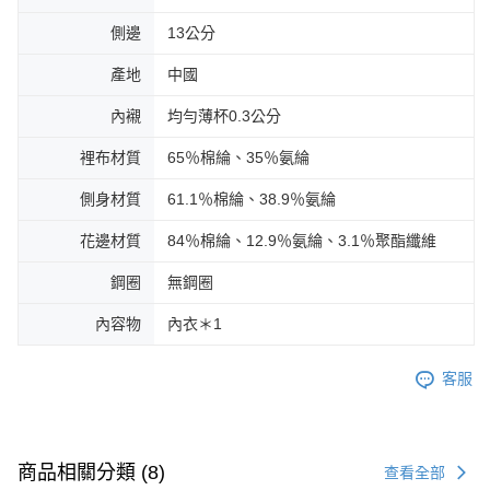
側邊
13公分
產地
中國
內襯
均勻薄杯0.3公分
裡布材質
65％棉綸、35％氨綸
側身材質
61.1％棉綸、38.9％氨綸
花邊材質
84％棉綸、12.9％氨綸、3.1％聚酯纖維
鋼圈
無鋼圈
內容物
內衣＊1
客服
商品相關分類 (8)
查看全部