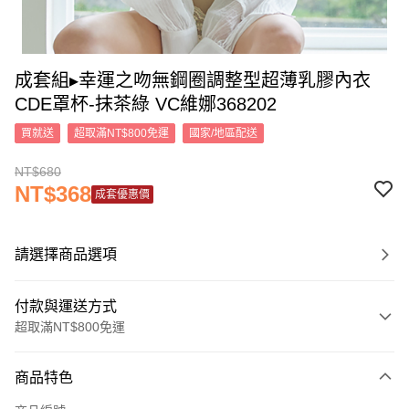
成套組▸幸運之吻無鋼圈調整型超薄乳膠內衣
CDE罩杯-抹茶綠 VC維娜368202
買就送
超取滿NT$800免運
國家/地區配送
NT$680
NT$368
成套優惠價
請選擇商品選項
付款與運送方式
超取滿NT$800免運
付款方式
商品特色
信用卡一次付款