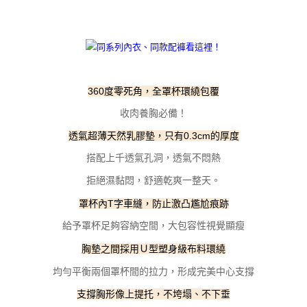
每筆NT$100，滿NT$800(含以上)免運費
【「AFTEE先享後付」結帳流程】
１．於結帳方式選擇「AFTEE先享後付」後，將跳轉至「AFTEE先享後付」
付款後全家取貨
結帳頁面，進行簡訊認證並確認金額後，即可完成結帳。
２．訂單成立數日內，您將收到繳費通知簡訊。
每筆NT$100，滿NT$800(含以上)免運費
３．收到繳費通知簡訊後14天內，點擊此簡訊中的連結，可透過四大超商／
ATM／網路銀行／等多元方式進行付款，方視為交易完成。
7-11取貨付款
※ 請注意：結帳手續完成當下不需立刻繳費，但若您需要取消訂單，請聯絡
360度零死角，全罩杯環繞包覆
每筆NT$100，滿NT$800(含以上)免運費
購買商品的店家。未經商家同意取消之訂單仍視為有效，需透過AFTEE先享
收肉養胸必備！
後付繳納相關費用。
付款後7-11取貨
※ 交易是否成功請以「AFTEE先享後付 」之結帳頁面顯示為準，若有關於
透氣超薄天然乳膠墊，只有0.3cm的厚度
是否繳費成功／繳費後需取消欲退款等相關疑問，請聯繫「AFTEE先享後付
每筆NT$100，滿NT$800(含以上)免運費
客戶支援中心」
https://netprotections.freshdesk.com/support/home
搭配上千透氣孔洞，透氣不悶熱
宅配
【注意事項】
拒絕濕黏悶，舒適乾爽一整天。
１．透過由恩沛科技股份有限公司提供之「AFTEE先享後付」服務完成之交
每筆NT$100，滿NT$800(含以上)免運費
易，需依本服務之必要範圍內提供個人資料，並將交易相關給付款項請求債
罩杯內T字車縫，防止激凸尷尬痕跡
權轉讓予恩沛科技股份有限公司。
海外宅配
查看運費
給予罩杯足夠容納空間，大包容性視覺顯瘦
２．關於個人資料處理事宜，請瀏覽以下網址：
https://aftee.tw/terms/#terms3
胸墊之間採用Ｕ型塑身級布料環繞
３．未成年的使用者請事先徵得法定代理人或監護人之同意方可使用
「AFTEE先享後付」，若未經同意申辦者引起之損失，本公司不負相關責
均勻平衡兩個罩杯間的拉力，形成完美中心支撐
任。
４．使用「AFTEE先享後付」時，將依據個別帳號之用戶狀況，依本公司即
支撐胸形像上提托，不垮塌、不下垂
時審查核予不同之上限額度；若仍有額度不足之情形，本公司將視審查結果