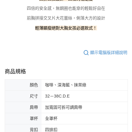
四倍的安全感，無鋼圈也能穿的輕鬆好自在
前胸拼接交叉片大花蕾絲，俐落大方的設計
輕薄顯瘦絕對大胸女孩必選款式！
顯示電腦版詳細說明
商品規格
顏色
咖啡、深海藍、抹茶綠
尺寸
32－38C.D.E
肩帶
加寬固可拆可調肩帶
罩杯
全罩杯
背扣
四排扣