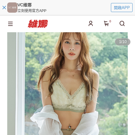
VC維娜
開啟APP
立刻使用官方APP
0
1
/
10