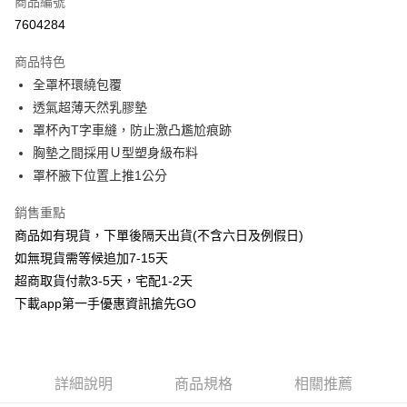
商品編號
信用卡分期付款
7604284
3 期 0 利率 每期
NT$226
21家銀行
商品特色
6 期 0 利率 每期
NT$113
21家銀行
合作金庫商業銀行
第一商業銀行
全罩杯環繞包覆
華南商業銀行
彰化商業銀行
合作金庫商業銀行
第一商業銀行
超商取貨付款
透氣超薄天然乳膠墊
上海商業儲蓄銀行
台北富邦商業銀行
華南商業銀行
彰化商業銀行
國泰世華商業銀行
兆豐國際商業銀行
罩杯內T字車縫，防止激凸尷尬痕跡
LINE Pay
上海商業儲蓄銀行
台北富邦商業銀行
臺灣中小企業銀行
台中商業銀行
胸墊之間採用Ｕ型塑身級布料
國泰世華商業銀行
兆豐國際商業銀行
匯豐（台灣）商業銀行
華泰商業銀行
Apple Pay
臺灣中小企業銀行
台中商業銀行
罩杯腋下位置上推1公分
聯邦商業銀行
遠東國際商業銀行
匯豐（台灣）商業銀行
華泰商業銀行
街口支付
元大商業銀行
永豐商業銀行
銷售重點
聯邦商業銀行
遠東國際商業銀行
玉山商業銀行
星展（台灣）商業銀行
元大商業銀行
永豐商業銀行
商品如有現貨，下單後隔天出貨(不含六日及例假日)
悠遊付
台新國際商業銀行
中國信託商業銀行
玉山商業銀行
星展（台灣）商業銀行
如無現貨需等候追加7-15天
台灣樂天信用卡公司
台新國際商業銀行
中國信託商業銀行
AFTEE先享後付
超商取貨付款3-5天，宅配1-2天
台灣樂天信用卡公司
相關說明
下載app第一手優惠資訊搶先GO
【關於「AFTEE先享後付」】
ATM付款
AFTEE先享後付是「在收到商品之後才付款」的支付方式。 讓您購物簡單
便利好安心！
１．簡單：不需註冊會員、不需綁卡、不需儲值。
運送方式
２．便利：只要手機號碼，簡訊認證，即可結帳。
詳細說明
商品規格
相關推薦
３．安心：先確認商品／服務後，再付款。
全家取貨付款