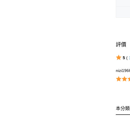
評價
5
(
nizi196
本分類