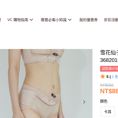
榜
VC 購物指南
娜寶必看小知識
我的優惠券
折扣活
雪花仙
36820
超取滿NT$
5 (
1
NT$250
NT$8
顏色
卡其