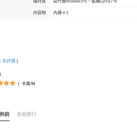
襠材質
莫代爾Modal93％、氨綸Lycra7％
內容物
內褲＊1
1
則評價
)
6
|
卡其/M
熱銷
全站排行