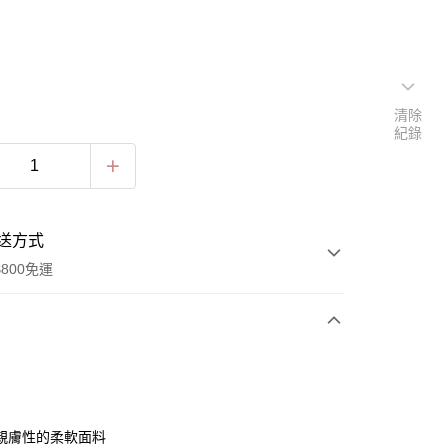
清除
紀錄
送方式
800免運
次付款
期付款
0 利率 每期
NT$29
21家銀行
親膚性的柔軟面料