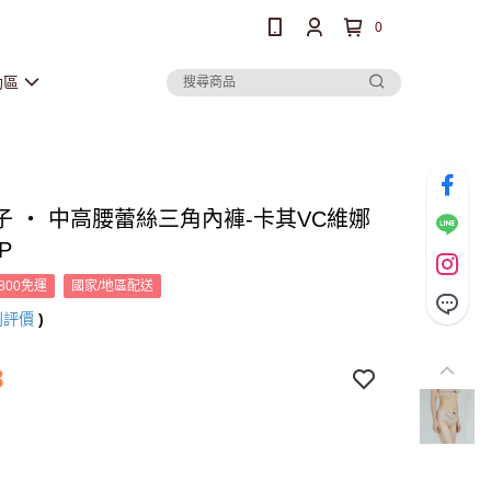
0
動區
子 ‧ 中高腰蕾絲三角內褲-卡其VC維娜
1P
800免運
國家/地區配送
則評價
)
8