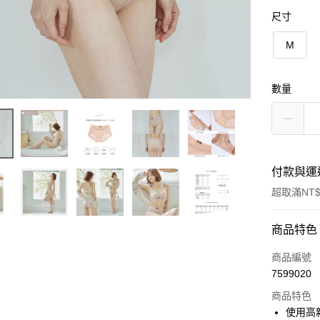
尺寸
M
數量
付款與運
超取滿NT$
付款方式
商品特色
信用卡一
商品編號
7599020
信用卡分
商品特色
3 期 
使用高