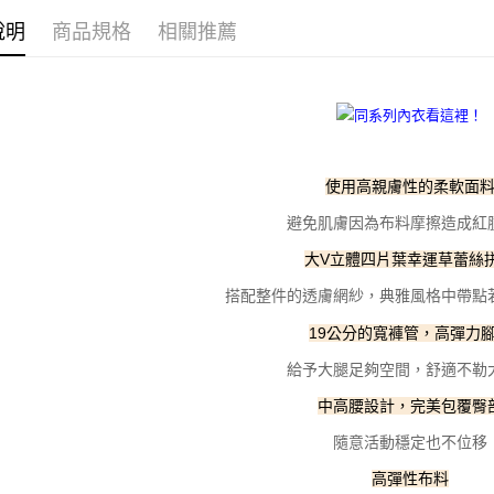
付款後全
２．訂單
３．收到繳
說明
商品規格
相關推薦
零碼優惠
每筆NT$1
／ATM／
※ 請注意
7-11取貨
絡購買商品
先享後付
每筆NT$1
※ 交易是
是否繳費成
付款後7-1
付客戶支
每筆NT$1
使用高親膚性的柔軟面
【注意事
宅配
避免肌膚因為布料摩擦造成紅
１．透過由
交易，需
每筆NT$1
大V立體四片葉幸運草蕾絲
求債權轉
２．關於
海外宅配
搭配整件的透膚網紗，典雅風格中帶點
https://aft
３．未成
19公分的寬褲管，高彈力
「AFTE
任。
給予大腿足夠空間，舒適不勒
４．使用「
即時審查
中高腰設計，完美包覆臀
結果請求
隨意活動穩定也不位移
５．嚴禁
形，恩沛
高彈性布料
動。