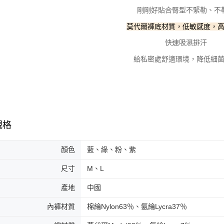
剛剛好貼合臀型不緊勒、不
莫代爾褲底材質，低敏感度，
快速吸濕排汗
給私密處舒適環境，降低細
規格
顏色
藍、綠、粉、紫
尺寸
M、L
產地
中國
內褲材質
棉綸Nylon63％、氨綸Lycra37％