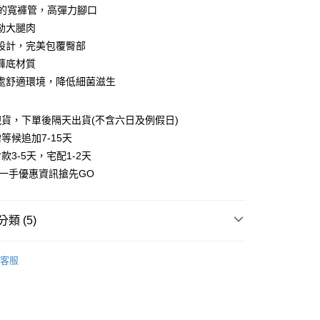
0 利率 每期
NT$14
21家銀行
庫商業銀行
第一商業銀行
分的寬褲管，高彈力腳口
業銀行
彰化商業銀行
勒大腿肉
庫商業銀行
第一商業銀行
付款
業儲蓄銀行
台北富邦商業銀行
業銀行
彰化商業銀行
設計，完美包覆臀部
華商業銀行
兆豐國際商業銀行
業儲蓄銀行
台北富邦商業銀行
褲底材質
小企業銀行
台中商業銀行
華商業銀行
兆豐國際商業銀行
處舒適環境，降低細菌滋生
台灣）商業銀行
華泰商業銀行
小企業銀行
台中商業銀行
業銀行
遠東國際商業銀行
台灣）商業銀行
華泰商業銀行
業銀行
永豐商業銀行
業銀行
遠東國際商業銀行
貨，下單後隔天出貨(不含六日及例假日)
業銀行
星展（台灣）商業銀行
業銀行
永豐商業銀行
等候追加7-15天
際商業銀行
中國信託商業銀行
業銀行
星展（台灣）商業銀行
款3-5天，宅配1-2天
天信用卡公司
際商業銀行
中國信託商業銀行
享後付
第一手優惠資訊搶先GO
天信用卡公司
FTEE先享後付」】
先享後付是「在收到商品之後才付款」的支付方式。 讓您購物簡單
類 (5)
心！
：不需註冊會員、不需綁卡、不需儲值。
：只要手機號碼，簡訊認證，即可結帳。
內衣配褲
：先確認商品／服務後，再付款。
客服
付款
EE先享後付」結帳流程】
蕾絲好辣
00，滿NT$800(含以上)免運費
方式選擇「AFTEE先享後付」後，將跳轉至「AFTEE先享後
頁面，進行簡訊認證並確認金額後，即可完成結帳。
中腰