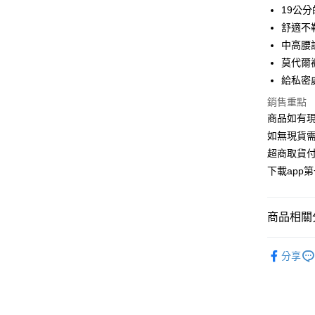
6 期 
合作金
19公
華南商
舒適不
合作金
超商取貨
上海商
華南商
中高腰
國泰世
LINE Pay
上海商
莫代爾
臺灣中
國泰世
給私密
匯豐（
Apple Pay
臺灣中
聯邦商
銷售重點
匯豐（
街口支付
元大商
聯邦商
商品如有現
玉山商
元大商
悠遊付
如無現貨需
台新國
玉山商
超商取貨付
台灣樂
台新國
AFTEE先
下載app
台灣樂
相關說明
【關於「A
ATM付款
AFTEE
商品相關分
便利好安
１．簡單
２．便利
▸ 內褲
運送方式
３．安心
分享
全部商品
全家取貨
【「AFT
▸ 內褲
每筆NT$1
１．於結帳
付」結帳
▸ 內褲