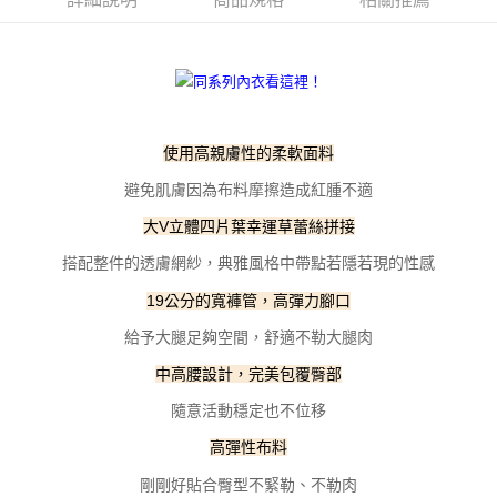
每筆NT$100，滿NT$800(含以上)免運費
【「AFTEE先享後付」結帳流程】
１．於結帳方式選擇「AFTEE先享後付」後，將跳轉至「AFTEE先享後付」
付款後全家取貨
結帳頁面，進行簡訊認證並確認金額後，即可完成結帳。
２．訂單成立數日內，您將收到繳費通知簡訊。
每筆NT$100，滿NT$800(含以上)免運費
３．收到繳費通知簡訊後14天內，點擊此簡訊中的連結，可透過四大超商／
ATM／網路銀行／等多元方式進行付款，方視為交易完成。
7-11取貨付款
※ 請注意：結帳手續完成當下不需立刻繳費，但若您需要取消訂單，請聯絡
使用高親膚性的柔軟面料
每筆NT$100，滿NT$800(含以上)免運費
購買商品的店家。未經商家同意取消之訂單仍視為有效，需透過AFTEE先享
後付繳納相關費用。
避免肌膚因為布料摩擦造成紅腫不適
付款後7-11取貨
※ 交易是否成功請以「AFTEE先享後付 」之結帳頁面顯示為準，若有關於
是否繳費成功／繳費後需取消欲退款等相關疑問，請聯繫「AFTEE先享後付
大V立體四片葉幸運草蕾絲拼接
每筆NT$100，滿NT$800(含以上)免運費
客戶支援中心」
https://netprotections.freshdesk.com/support/home
搭配整件的透膚網紗，典雅風格中帶點若隱若現的性感
宅配
【注意事項】
19公分的寬褲管，高彈力腳口
１．透過由恩沛科技股份有限公司提供之「AFTEE先享後付」服務完成之交
每筆NT$100，滿NT$800(含以上)免運費
易，需依本服務之必要範圍內提供個人資料，並將交易相關給付款項請求債
給予大腿足夠空間，舒適不勒大腿肉
權轉讓予恩沛科技股份有限公司。
海外宅配
查看運費
２．關於個人資料處理事宜，請瀏覽以下網址：
中高腰設計，完美包覆臀部
https://aftee.tw/terms/#terms3
３．未成年的使用者請事先徵得法定代理人或監護人之同意方可使用
隨意活動穩定也不位移
「AFTEE先享後付」，若未經同意申辦者引起之損失，本公司不負相關責
任。
高彈性布料
４．使用「AFTEE先享後付」時，將依據個別帳號之用戶狀況，依本公司即
剛剛好貼合臀型不緊勒、不勒肉
時審查核予不同之上限額度；若仍有額度不足之情形，本公司將視審查結果