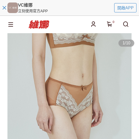
VC維娜
開啟APP
立刻使用官方APP
0
1
/
10