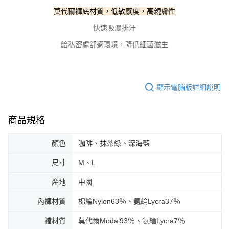
請求用戶進行身份認證。
莫代爾褲底材質，低敏感度，高親膚性
５．嚴禁一人註冊多個帳號或使用他人資訊註冊。若發現惡意使用之情形，
恩沛科技股份有限公司將有權停止該用戶之使用額度並採取法律行動。
快速吸濕排汗
給私密處舒適環境，降低細菌滋生
顯示電腦版詳細說明
商品規格
顏色
咖啡、抹茶綠、深海藍
尺寸
M、L
產地
中國
內褲材質
棉綸Nylon63％、氨綸Lycra37％
襠材質
莫代爾Modal93％、氨綸Lycra7％