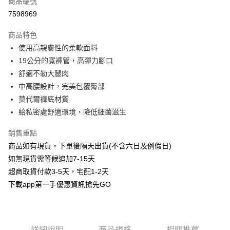
商品編號
信用卡分期付款
7598969
3 期 0 利率 每期
NT$29
21家銀行
商品特色
6 期 0 利率 每期
NT$14
21家銀行
合作金庫商業銀行
第一商業銀行
使用高親膚性的柔軟面料
華南商業銀行
彰化商業銀行
合作金庫商業銀行
第一商業銀行
超商取貨付款
19公分的寬褲管，高彈力腳口
上海商業儲蓄銀行
台北富邦商業銀行
華南商業銀行
彰化商業銀行
國泰世華商業銀行
兆豐國際商業銀行
舒適不勒大腿肉
LINE Pay
上海商業儲蓄銀行
台北富邦商業銀行
臺灣中小企業銀行
台中商業銀行
中高腰設計，完美包覆臀部
國泰世華商業銀行
兆豐國際商業銀行
匯豐（台灣）商業銀行
華泰商業銀行
Apple Pay
臺灣中小企業銀行
台中商業銀行
莫代爾褲底材質
聯邦商業銀行
遠東國際商業銀行
匯豐（台灣）商業銀行
華泰商業銀行
給私密處舒適環境，降低細菌滋生
街口支付
元大商業銀行
永豐商業銀行
聯邦商業銀行
遠東國際商業銀行
玉山商業銀行
星展（台灣）商業銀行
元大商業銀行
永豐商業銀行
銷售重點
悠遊付
台新國際商業銀行
中國信託商業銀行
玉山商業銀行
星展（台灣）商業銀行
商品如有現貨，下單後隔天出貨(不含六日及例假日)
台灣樂天信用卡公司
台新國際商業銀行
中國信託商業銀行
AFTEE先享後付
如無現貨需等候追加7-15天
台灣樂天信用卡公司
相關說明
超商取貨付款3-5天，宅配1-2天
【關於「AFTEE先享後付」】
下載app第一手優惠資訊搶先GO
ATM付款
AFTEE先享後付是「在收到商品之後才付款」的支付方式。 讓您購物簡單
便利好安心！
１．簡單：不需註冊會員、不需綁卡、不需儲值。
運送方式
２．便利：只要手機號碼，簡訊認證，即可結帳。
３．安心：先確認商品／服務後，再付款。
全家取貨付款
詳細說明
商品規格
相關推薦