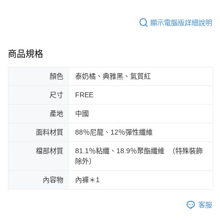
請求用戶進行身份認證。
５．嚴禁一人註冊多個帳號或使用他人資訊註冊。若發現惡意使用之情形，
恩沛科技股份有限公司將有權停止該用戶之使用額度並採取法律行動。
顯示電腦版詳細說明
商品規格
顏色
泰奶橘、典雅黑、氣質紅
尺寸
FREE
產地
中國
面料材質
88％尼龍、12％彈性纖維
檔部材質
81.1％粘纖、18.9％聚酯纖維 （特殊裝飾
除外）
內容物
內褲＊1
客服