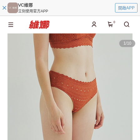
VC維娜
開啟APP
立刻使用官方APP
0
1
/
10