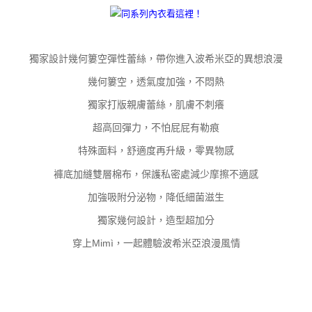
每筆NT$100，滿NT$800(含以上)免運費
【「AFTEE先享後付」結帳流程】
１．於結帳方式選擇「AFTEE先享後付」後，將跳轉至「AFTEE先享後付」
付款後全家取貨
結帳頁面，進行簡訊認證並確認金額後，即可完成結帳。
２．訂單成立數日內，您將收到繳費通知簡訊。
每筆NT$100，滿NT$800(含以上)免運費
獨家設計幾何簍空彈性蕾絲，帶你進入波希米亞的異想浪漫
３．收到繳費通知簡訊後14天內，點擊此簡訊中的連結，可透過四大超商／
ATM／網路銀行／等多元方式進行付款，方視為交易完成。
7-11取貨付款
幾何簍空，透氣度加強，不悶熱
※ 請注意：結帳手續完成當下不需立刻繳費，但若您需要取消訂單，請聯絡
每筆NT$100，滿NT$800(含以上)免運費
購買商品的店家。未經商家同意取消之訂單仍視為有效，需透過AFTEE先享
獨家打版親膚蕾絲，肌膚不刺癢
後付繳納相關費用。
付款後7-11取貨
※ 交易是否成功請以「AFTEE先享後付 」之結帳頁面顯示為準，若有關於
超高回彈力，不怕屁屁有勒痕
是否繳費成功／繳費後需取消欲退款等相關疑問，請聯繫「AFTEE先享後付
每筆NT$100，滿NT$800(含以上)免運費
客戶支援中心」
https://netprotections.freshdesk.com/support/home
特殊面料，舒適度再升級，零異物感
宅配
褲底加縫雙層棉布，保護私密處減少摩擦不適感
【注意事項】
１．透過由恩沛科技股份有限公司提供之「AFTEE先享後付」服務完成之交
每筆NT$100，滿NT$800(含以上)免運費
加強吸附分泌物，降低細菌滋生
易，需依本服務之必要範圍內提供個人資料，並將交易相關給付款項請求債
權轉讓予恩沛科技股份有限公司。
海外宅配
查看運費
獨家幾何設計，造型超加分
２．關於個人資料處理事宜，請瀏覽以下網址：
https://aftee.tw/terms/#terms3
穿上Mimì，一起體驗波希米亞浪漫風情
３．未成年的使用者請事先徵得法定代理人或監護人之同意方可使用
「AFTEE先享後付」，若未經同意申辦者引起之損失，本公司不負相關責
任。
４．使用「AFTEE先享後付」時，將依據個別帳號之用戶狀況，依本公司即
時審查核予不同之上限額度；若仍有額度不足之情形，本公司將視審查結果