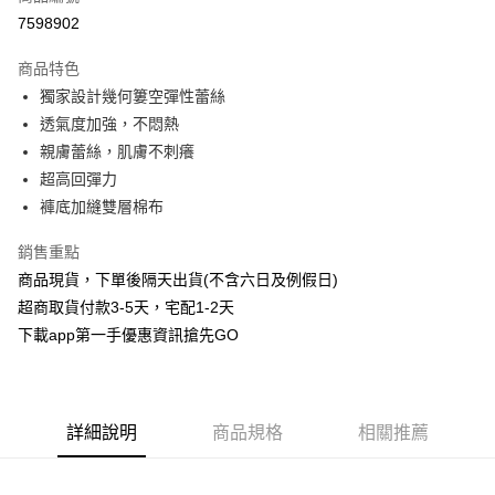
信用卡分期付款
7598902
3 期 0 利率 每期
NT$29
21家銀行
商品特色
6 期 0 利率 每期
NT$14
21家銀行
合作金庫商業銀行
第一商業銀行
獨家設計幾何簍空彈性蕾絲
華南商業銀行
彰化商業銀行
合作金庫商業銀行
第一商業銀行
超商取貨付款
透氣度加強，不悶熱
上海商業儲蓄銀行
台北富邦商業銀行
華南商業銀行
彰化商業銀行
國泰世華商業銀行
兆豐國際商業銀行
親膚蕾絲，肌膚不刺癢
LINE Pay
上海商業儲蓄銀行
台北富邦商業銀行
臺灣中小企業銀行
台中商業銀行
超高回彈力
國泰世華商業銀行
兆豐國際商業銀行
匯豐（台灣）商業銀行
華泰商業銀行
Apple Pay
臺灣中小企業銀行
台中商業銀行
褲底加縫雙層棉布
聯邦商業銀行
遠東國際商業銀行
匯豐（台灣）商業銀行
華泰商業銀行
街口支付
元大商業銀行
永豐商業銀行
銷售重點
聯邦商業銀行
遠東國際商業銀行
玉山商業銀行
星展（台灣）商業銀行
元大商業銀行
永豐商業銀行
商品現貨，下單後隔天出貨(不含六日及例假日)
悠遊付
台新國際商業銀行
中國信託商業銀行
玉山商業銀行
星展（台灣）商業銀行
超商取貨付款3-5天，宅配1-2天
台灣樂天信用卡公司
台新國際商業銀行
中國信託商業銀行
AFTEE先享後付
下載app第一手優惠資訊搶先GO
台灣樂天信用卡公司
相關說明
【關於「AFTEE先享後付」】
ATM付款
AFTEE先享後付是「在收到商品之後才付款」的支付方式。 讓您購物簡單
便利好安心！
詳細說明
商品規格
相關推薦
１．簡單：不需註冊會員、不需綁卡、不需儲值。
運送方式
２．便利：只要手機號碼，簡訊認證，即可結帳。
３．安心：先確認商品／服務後，再付款。
全家取貨付款