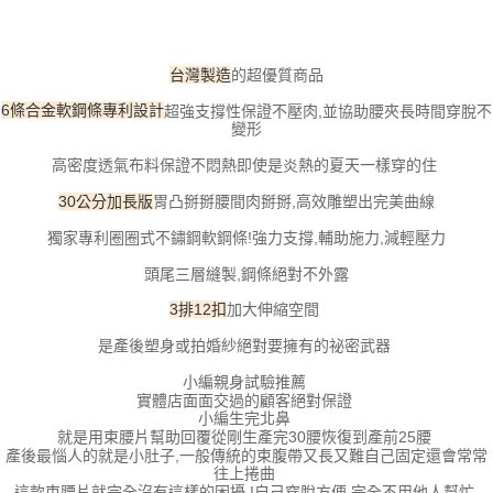
每筆NT$100，滿NT$800(含以上)免運費
【「AFTEE先享後付」結帳流程】
１．於結帳方式選擇「AFTEE先享後付」後，將跳轉至「AFTEE先享後付」
付款後全家取貨
結帳頁面，進行簡訊認證並確認金額後，即可完成結帳。
台灣製造
的超優質商品
２．訂單成立數日內，您將收到繳費通知簡訊。
每筆NT$100，滿NT$800(含以上)免運費
３．收到繳費通知簡訊後14天內，點擊此簡訊中的連結，可透過四大超商／
6條合金軟鋼條專利設計
超強支撐性保證不壓肉,並協助腰夾長時間穿脫不
ATM／網路銀行／等多元方式進行付款，方視為交易完成。
變形
7-11取貨付款
※ 請注意：結帳手續完成當下不需立刻繳費，但若您需要取消訂單，請聯絡
每筆NT$100，滿NT$800(含以上)免運費
高密度透氣布料保證不悶熱即使是炎熱的夏天一樣穿的住
購買商品的店家。未經商家同意取消之訂單仍視為有效，需透過AFTEE先享
後付繳納相關費用。
胃凸掰掰腰間肉掰掰,高效雕塑出完美曲線
30公分加長版
付款後7-11取貨
※ 交易是否成功請以「AFTEE先享後付 」之結帳頁面顯示為準，若有關於
是否繳費成功／繳費後需取消欲退款等相關疑問，請聯繫「AFTEE先享後付
每筆NT$100，滿NT$800(含以上)免運費
獨家專利圈圈式不鏽鋼軟鋼條!強力支撐,輔助施力,減輕壓力
客戶支援中心」
https://netprotections.freshdesk.com/support/home
頭尾三層縫製,鋼條絕對不外露
宅配
【注意事項】
１．透過由恩沛科技股份有限公司提供之「AFTEE先享後付」服務完成之交
每筆NT$100，滿NT$800(含以上)免運費
3排12扣
加大伸縮空間
易，需依本服務之必要範圍內提供個人資料，並將交易相關給付款項請求債
權轉讓予恩沛科技股份有限公司。
是產後塑身或拍婚紗絕對要擁有的祕密武器
海外宅配
查看運費
２．關於個人資料處理事宜，請瀏覽以下網址：
小編親身試驗推薦
https://aftee.tw/terms/#terms3
實體店面面交過的顧客絕對保證
３．未成年的使用者請事先徵得法定代理人或監護人之同意方可使用
小編生完北鼻
「AFTEE先享後付」，若未經同意申辦者引起之損失，本公司不負相關責
就是用束腰片幫助回覆從剛生產完30腰恢復到產前25腰
任。
產後最惱人的就是小肚子,一般傳統的束腹帶又長又難自己固定還會常常
４．使用「AFTEE先享後付」時，將依據個別帳號之用戶狀況，依本公司即
往上捲曲
時審查核予不同之上限額度；若仍有額度不足之情形，本公司將視審查結果
這款束腰片就完全沒有這樣的困擾 !自己穿脫方便 完全不用他人幫忙