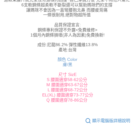
請求用戶進行身份認證。
6支軟鋼條超柔軟不斷裂還可以幫助媽咪們的支撐
５．嚴禁一人註冊多個帳號或使用他人資訊註冊。若發現惡意使用之情形，
讓媽咪不會因為一直彎腰抱北鼻 而腰痠背痛
恩沛科技股份有限公司將有權停止該用戶之使用額度並採取法律行動。
一條很耐用,絕對物超所值
品質保證宣言:
鋼條專利保證不外露<免費維修>
1個月內鋼條損壞(非人為因素)免費換新!
成份:尼龍86.2% 彈性纖維13.8%
產地:
台灣
顏色
Color
膚/黑
尺寸 SizE
S 腰圍適穿58-62公分
M 腰圍適穿63-67公分
L 腰圍適穿68-72公分
EL(XL) 腰圍適穿73-77公分
Q 腰圍適穿78-86公分
顯示電腦版詳細說明