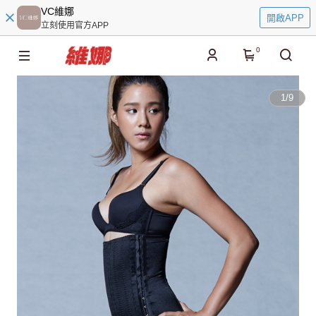
VC維娜
開啟APP
立刻使用官方APP
0
1
/
9