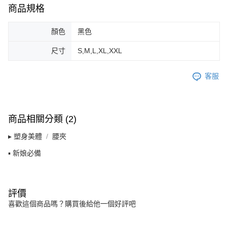
商品規格
顏色
黑色
尺寸
S,M,L,XL,XXL
客服
商品相關分類 (2)
▸ 塑身美體
腰夾
▪ 新娘必備
評價
喜歡這個商品嗎？購買後給他一個好評吧