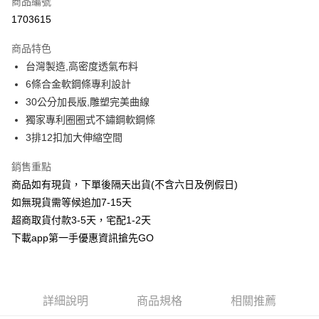
商品編號
信用卡分期付款
1703615
3 期 0 利率 每期
NT$283
21家銀行
商品特色
6 期 0 利率 每期
NT$141
21家銀行
合作金庫商業銀行
第一商業銀行
台灣製造,高密度透氣布料
華南商業銀行
彰化商業銀行
合作金庫商業銀行
第一商業銀行
超商取貨付款
6條合金軟鋼條專利設計
上海商業儲蓄銀行
台北富邦商業銀行
華南商業銀行
彰化商業銀行
國泰世華商業銀行
兆豐國際商業銀行
30公分加長版,雕塑完美曲線
LINE Pay
上海商業儲蓄銀行
台北富邦商業銀行
臺灣中小企業銀行
台中商業銀行
獨家專利圈圈式不鏽鋼軟鋼條
國泰世華商業銀行
兆豐國際商業銀行
匯豐（台灣）商業銀行
華泰商業銀行
Apple Pay
臺灣中小企業銀行
台中商業銀行
3排12扣加大伸縮空間
聯邦商業銀行
遠東國際商業銀行
匯豐（台灣）商業銀行
華泰商業銀行
街口支付
元大商業銀行
永豐商業銀行
銷售重點
聯邦商業銀行
遠東國際商業銀行
玉山商業銀行
星展（台灣）商業銀行
元大商業銀行
永豐商業銀行
商品如有現貨，下單後隔天出貨(不含六日及例假日)
悠遊付
台新國際商業銀行
中國信託商業銀行
玉山商業銀行
星展（台灣）商業銀行
如無現貨需等候追加7-15天
台灣樂天信用卡公司
台新國際商業銀行
中國信託商業銀行
AFTEE先享後付
超商取貨付款3-5天，宅配1-2天
台灣樂天信用卡公司
相關說明
下載app第一手優惠資訊搶先GO
【關於「AFTEE先享後付」】
ATM付款
AFTEE先享後付是「在收到商品之後才付款」的支付方式。 讓您購物簡單
便利好安心！
１．簡單：不需註冊會員、不需綁卡、不需儲值。
運送方式
２．便利：只要手機號碼，簡訊認證，即可結帳。
詳細說明
商品規格
相關推薦
３．安心：先確認商品／服務後，再付款。
全家取貨付款