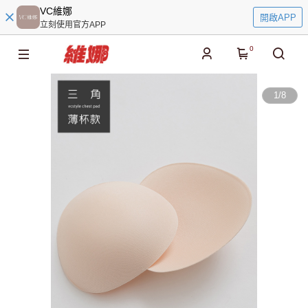
VC維娜
開啟APP
立刻使用官方APP
0
1
/
8