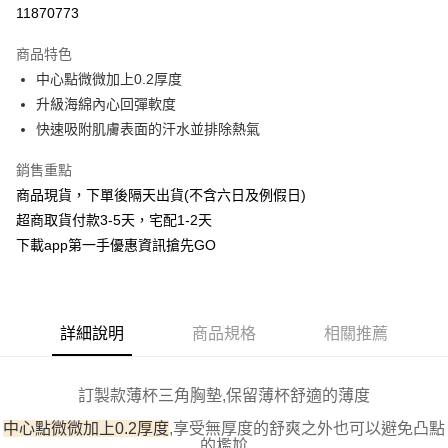
信用卡分期付款
11870773
3 期 0 利率 每期
NT$40
21家銀行
商品特色
6 期 0 利率 每期
NT$20
21家銀行
合作金庫商業銀行
第一商業銀行
中心點微微加上0.2厚度
華南商業銀行
彰化商業銀行
合作金庫商業銀行
第一商業銀行
超商取貨付款
升級海綿內心回彈軟度
上海商業儲蓄銀行
台北富邦商業銀行
華南商業銀行
彰化商業銀行
國泰世華商業銀行
兆豐國際商業銀行
快速吸附肌膚表面的汗水並排除熱氣
LINE Pay
上海商業儲蓄銀行
台北富邦商業銀行
臺灣中小企業銀行
台中商業銀行
國泰世華商業銀行
兆豐國際商業銀行
銷售重點
匯豐（台灣）商業銀行
華泰商業銀行
Apple Pay
臺灣中小企業銀行
台中商業銀行
聯邦商業銀行
遠東國際商業銀行
商品現貨，下單後隔天出貨(不含六日及例假日)
匯豐（台灣）商業銀行
華泰商業銀行
街口支付
元大商業銀行
永豐商業銀行
超商取貨付款3-5天，宅配1-2天
聯邦商業銀行
遠東國際商業銀行
玉山商業銀行
星展（台灣）商業銀行
元大商業銀行
永豐商業銀行
下載app第一手優惠資訊搶先GO
悠遊付
台新國際商業銀行
中國信託商業銀行
玉山商業銀行
星展（台灣）商業銀行
台灣樂天信用卡公司
台新國際商業銀行
中國信託商業銀行
AFTEE先享後付
台灣樂天信用卡公司
相關說明
【關於「AFTEE先享後付」】
詳細說明
商品規格
相關推薦
ATM付款
AFTEE先享後付是「在收到商品之後才付款」的支付方式。 讓您購物簡單
便利好安心！
１．簡單：不需註冊會員、不需綁卡、不需儲值。
運送方式
訂製款薄杯三角胸墊,保留薄杯舒適的薄度
２．便利：只要手機號碼，簡訊認證，即可結帳。
３．安心：先確認商品／服務後，再付款。
全家取貨付款
中心點微微加上0.2厚度
,享受無厚度的舒爽之外也可以避免凸點
的尷尬