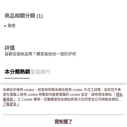
５．嚴禁一人註冊多個帳號或使用他人資訊註冊。若發現惡意使用之情形，
恩沛科技股份有限公司將有權停止該用戶之使用額度並採取法律行動。
商品相關分類 (1)
▸ 胸墊
評價
喜歡這個商品嗎？購買後給他一個好評吧
本分類熱銷
全站排行
本網站中使用 cookie，欲查詢有關本網站使用 cookie 方式之詳情，及若您不希
熱門標籤
望在電腦上使用 cookie 時應如何變更電腦的 cookie 設定，請參閱本網站「
隱私
權條款
」之 Cookie 聲明。您繼續使用本網站即表示您同意本公司得按本網站使
用條款之 Cookie 聲明使用 cookie。
了解更多 >
我知道了