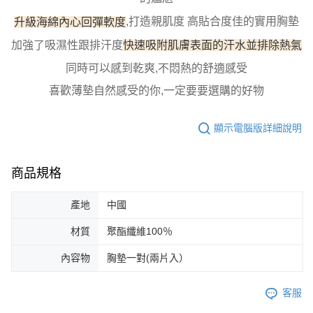
每筆NT$100，滿NT$800(含以上)免運費
【「AFTEE先享後付」結帳流程】
１．於結帳方式選擇「AFTEE先享後付」後，將跳轉至「AFTEE先享後付」
升級海綿內心回彈軟度
,打造親肌度 高貼合度佳的實用胸墊
付款後全家取貨
結帳頁面，進行簡訊認證並確認金額後，即可完成結帳。
加強了吸濕性跟排汗度
快速吸附肌膚表面的汗水並排除熱氣
２．訂單成立數日內，您將收到繳費通知簡訊。
每筆NT$100，滿NT$800(含以上)免運費
３．收到繳費通知簡訊後14天內，點擊此簡訊中的連結，可透過四大超商／
同時可以感到乾爽,不悶熱的舒適感受
ATM／網路銀行／等多元方式進行付款，方視為交易完成。
7-11取貨付款
※ 請注意：結帳手續完成當下不需立刻繳費，但若您需要取消訂單，請聯絡
喜歡薄墊自然感受的你,一定要要選購的好物
每筆NT$100，滿NT$800(含以上)免運費
購買商品的店家。未經商家同意取消之訂單仍視為有效，需透過AFTEE先享
後付繳納相關費用。
付款後7-11取貨
※ 交易是否成功請以「AFTEE先享後付 」之結帳頁面顯示為準，若有關於
顯示電腦版詳細說明
是否繳費成功／繳費後需取消欲退款等相關疑問，請聯繫「AFTEE先享後付
每筆NT$100，滿NT$800(含以上)免運費
客戶支援中心」
https://netprotections.freshdesk.com/support/home
宅配
【注意事項】
商品規格
１．透過由恩沛科技股份有限公司提供之「AFTEE先享後付」服務完成之交
每筆NT$100，滿NT$800(含以上)免運費
易，需依本服務之必要範圍內提供個人資料，並將交易相關給付款項請求債
產地
中國
權轉讓予恩沛科技股份有限公司。
海外宅配
查看運費
２．關於個人資料處理事宜，請瀏覽以下網址：
材質
聚酯纖維100％
https://aftee.tw/terms/#terms3
３．未成年的使用者請事先徵得法定代理人或監護人之同意方可使用
內容物
胸墊一對(兩片入）
「AFTEE先享後付」，若未經同意申辦者引起之損失，本公司不負相關責
任。
４．使用「AFTEE先享後付」時，將依據個別帳號之用戶狀況，依本公司即
客服
時審查核予不同之上限額度；若仍有額度不足之情形，本公司將視審查結果
請求用戶進行身份認證。