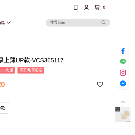
0
動區
上薄UP款-VCS365117
800免運
國家/地區配送
20
薄款