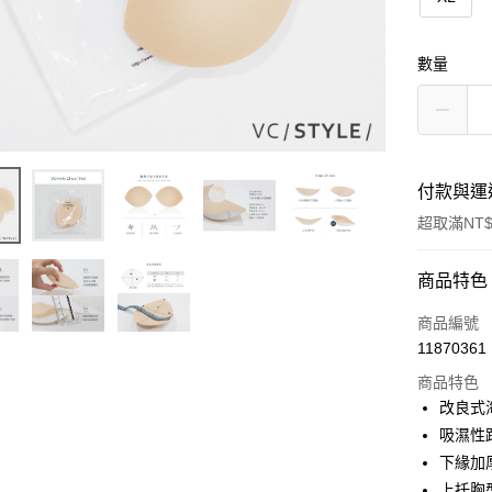
數量
付款與運
超取滿NT$
付款方式
商品特色
信用卡一
商品編號
11870361
信用卡分
商品特色
3 期 
改良式
6 期 
合作金
吸濕性
華南商
下緣加
合作金
超商取貨
上海商
華南商
上托胸