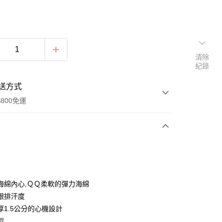
清除
紀錄
送方式
800免運
次付款
期付款
0 利率 每期
NT$40
21家銀行
海綿內心,ＱＱ柔軟的彈力海綿
0 利率 每期
NT$20
21家銀行
庫商業銀行
第一商業銀行
跟排汗度
業銀行
彰化商業銀行
厚1.5公分的心機設計
庫商業銀行
第一商業銀行
付款
業儲蓄銀行
台北富邦商業銀行
業銀行
彰化商業銀行
型