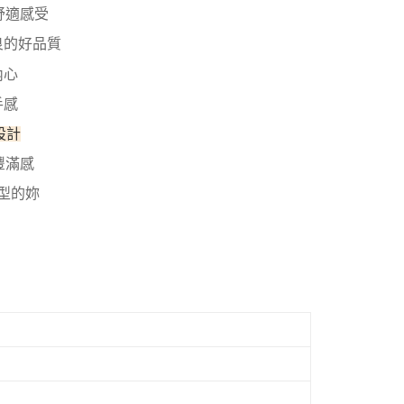
付款
的店家。未經商家同意取消之訂單仍視為有效，需透過AFTEE
舒適感受
繳納相關費用。
00，滿NT$800(含以上)免運費
否成功請以「AFTEE先享後付 」之結帳頁面顯示為準，若有關於
良的好品質
功／繳費後需取消欲退款等相關疑問，請聯繫「AFTEE先享後
1取貨
內心
援中心」
https://netprotections.freshdesk.com/support/home
00，滿NT$800(含以上)免運費
手感
項】
恩沛科技股份有限公司提供之「AFTEE先享後付」服務完成之
設計
依本服務之必要範圍內提供個人資料，並將交易相關給付款項請
00，滿NT$800(含以上)免運費
讓予恩沛科技股份有限公司。
豐滿感
個人資料處理事宜，請瀏覽以下網址：
查看運費
ee.tw/terms/#terms3
型的妳
年的使用者請事先徵得法定代理人或監護人之同意方可使用
E先享後付」，若未經同意申辦者引起之損失，本公司不負相關責
AFTEE先享後付」時，將依據個別帳號之用戶狀況，依本公司
核予不同之上限額度；若仍有額度不足之情形，本公司將視審查
用戶進行身份認證。
一人註冊多個帳號或使用他人資訊註冊。若發現惡意使用之情
科技股份有限公司將有權停止該用戶之使用額度並採取法律行