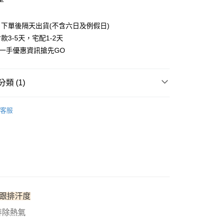
華商業銀行
兆豐國際商業銀行
業儲蓄銀行
台北富邦商業銀行
小企業銀行
台中商業銀行
華商業銀行
兆豐國際商業銀行
台灣）商業銀行
華泰商業銀行
下單後隔天出貨(不含六日及例假日)
小企業銀行
台中商業銀行
業銀行
遠東國際商業銀行
款3-5天，宅配1-2天
台灣）商業銀行
華泰商業銀行
業銀行
永豐商業銀行
業銀行
遠東國際商業銀行
第一手優惠資訊搶先GO
業銀行
星展（台灣）商業銀行
業銀行
永豐商業銀行
際商業銀行
中國信託商業銀行
業銀行
星展（台灣）商業銀行
天信用卡公司
際商業銀行
中國信託商業銀行
享後付
類 (1)
天信用卡公司
FTEE先享後付」】
客服
先享後付是「在收到商品之後才付款」的支付方式。 讓您購物簡單
心！
：不需註冊會員、不需綁卡、不需儲值。
：只要手機號碼，簡訊認證，即可結帳。
：先確認商品／服務後，再付款。
付款
EE先享後付」結帳流程】
00，滿NT$800(含以上)免運費
方式選擇「AFTEE先享後付」後，將跳轉至「AFTEE先享後
頁面，進行簡訊認證並確認金額後，即可完成結帳。
家取貨
成立數日內，您將收到繳費通知簡訊。
跟排汗度
費通知簡訊後14天內，點擊此簡訊中的連結，可透過四大超商
00，滿NT$800(含以上)免運費
網路銀行／等多元方式進行付款，方視為交易完成。
排除熱氣
：結帳手續完成當下不需立刻繳費，但若您需要取消訂單，請聯