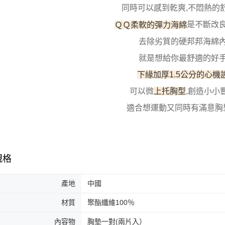
7-11取貨
絡購買商品
同時可以感到乾爽,不悶熱的
先享後付
每筆NT$1
※ 交易是
ＱＱ柔軟的彈力海綿
是不斷改
是否繳費成
付款後7-1
去除劣質的硬邦邦海綿
付客戶支
每筆NT$1
就是想給你最舒適的好
【注意事
宅配
１．透過由
下緣加厚1.5公分的心機
交易，需
每筆NT$1
求債權轉
可以微
上托胸型
,創造小小
２．關於
海外宅配
https://aft
適合想運動又同時有滿意胸
３．未成
「AFTE
任。
４．使用「
即時審查
規格
結果請求
５．嚴禁
形，恩沛
產地
中國
動。
材質
聚酯纖維100％
內容物
胸墊一對(兩片入）