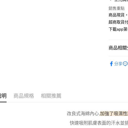
國泰世
LINE Pay
上海商
銷售重點
臺灣中
國泰世
匯豐（
商品現貨，
Apple Pay
臺灣中
聯邦商
超商取貨付
匯豐（
街口支付
元大商
聯邦商
下載app
玉山商
元大商
悠遊付
台新國
玉山商
台灣樂
台新國
AFTEE先
商品相關分
台灣樂
相關說明
▸ 胸墊
【關於「A
ATM付款
分享
AFTEE
便利好安
１．簡單
２．便利
運送方式
３．安心
全家取貨
說明
商品規格
相關推薦
【「AFT
每筆NT$1
１．於結帳
付」結帳
付款後全
２．訂單
改良式海綿內心,
加強了吸濕性
３．收到繳
每筆NT$1
／ATM／
快速吸附肌膚表面的汗水並
※ 請注意