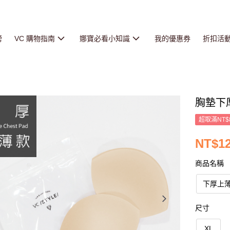
榜
VC 購物指南
娜寶必看小知識
我的優惠券
折扣活
胸墊下厚
超取滿NT$
NT$1
商品名稱
下厚上
尺寸
XL