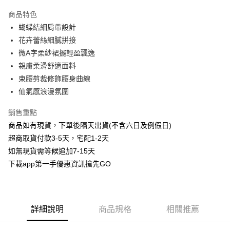
3 期 0 利率 每期
NT$193
21家銀行
商品特色
6 期 0 利率 每期
NT$96
21家銀行
合作金庫商業銀行
第一商業銀行
蝴蝶結細肩帶設計
華南商業銀行
彰化商業銀行
合作金庫商業銀行
第一商業銀行
超商取貨付款
花卉蕾絲細膩拼接
上海商業儲蓄銀行
台北富邦商業銀行
華南商業銀行
彰化商業銀行
國泰世華商業銀行
兆豐國際商業銀行
微A字柔紗裙擺輕盈飄逸
LINE Pay
上海商業儲蓄銀行
台北富邦商業銀行
臺灣中小企業銀行
台中商業銀行
親膚柔滑舒適面料
國泰世華商業銀行
兆豐國際商業銀行
匯豐（台灣）商業銀行
華泰商業銀行
Apple Pay
臺灣中小企業銀行
台中商業銀行
束腰剪裁修飾腰身曲線
聯邦商業銀行
遠東國際商業銀行
匯豐（台灣）商業銀行
華泰商業銀行
仙氣感浪漫氛圍
街口支付
元大商業銀行
永豐商業銀行
聯邦商業銀行
遠東國際商業銀行
玉山商業銀行
星展（台灣）商業銀行
元大商業銀行
永豐商業銀行
銷售重點
悠遊付
台新國際商業銀行
中國信託商業銀行
玉山商業銀行
星展（台灣）商業銀行
商品如有現貨，下單後隔天出貨(不含六日及例假日)
台灣樂天信用卡公司
台新國際商業銀行
中國信託商業銀行
AFTEE先享後付
超商取貨付款3-5天，宅配1-2天
台灣樂天信用卡公司
相關說明
如無現貨需等候追加7-15天
【關於「AFTEE先享後付」】
下載app第一手優惠資訊搶先GO
ATM付款
AFTEE先享後付是「在收到商品之後才付款」的支付方式。 讓您購物簡單
便利好安心！
１．簡單：不需註冊會員、不需綁卡、不需儲值。
運送方式
２．便利：只要手機號碼，簡訊認證，即可結帳。
３．安心：先確認商品／服務後，再付款。
全家取貨付款
詳細說明
商品規格
相關推薦
每筆NT$100，滿NT$800(含以上)免運費
【「AFTEE先享後付」結帳流程】