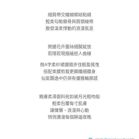
１．於結帳方式選擇「AFTEE先享後付」後，將跳轉至「AFTEE先享後付」
付款後全家取貨
結帳頁面，進行簡訊認證並確認金額後，即可完成結帳。
２．訂單成立數日內，您將收到繳費通知簡訊。
每筆NT$100，滿NT$800(含以上)免運費
細肩帶交織蝴蝶結點綴
３．收到繳費通知簡訊後14天內，點擊此簡訊中的連結，可透過四大超商／
輕柔勾勒鎖骨與肩頸線條
ATM／網路銀行／等多元方式進行付款，方視為交易完成。
7-11取貨付款
散發溫柔悸動的浪漫氣息
※ 請注意：結帳手續完成當下不需立刻繳費，但若您需要取消訂單，請聯絡
每筆NT$100，滿NT$800(含以上)免運費
購買商品的店家。未經商家同意取消之訂單仍視為有效，需透過AFTEE先享
後付繳納相關費用。
付款後7-11取貨
※ 交易是否成功請以「AFTEE先享後付 」之結帳頁面顯示為準，若有關於
側邊花卉蕾絲細膩綻放
是否繳費成功／繳費後需取消欲退款等相關疑問，請聯繫「AFTEE先享後付
若隱若現描繪迷人曲線
每筆NT$100，滿NT$800(含以上)免運費
客戶支援中心」
https://netprotections.freshdesk.com/support/home
微A字柔紗裙擺隨步伐輕盈搖曳
宅配
【注意事項】
搭配束腰剪裁更顯纖細腰身
１．透過由恩沛科技股份有限公司提供之「AFTEE先享後付」服務完成之交
每筆NT$100，滿NT$800(含以上)免運費
仙氣飄逸中仍保有優雅輪廓感
易，需依本服務之必要範圍內提供個人資料，並將交易相關給付款項請求債
權轉讓予恩沛科技股份有限公司。
海外宅配
查看運費
２．關於個人資料處理事宜，請瀏覽以下網址：
https://aftee.tw/terms/#terms3
親膚柔滑面料宛如被月光輕吻般
３．未成年的使用者請事先徵得法定代理人或監護人之同意方可使用
輕柔包覆每寸肌膚
「AFTEE先享後付」，若未經同意申辦者引起之損失，本公司不負相關責
讓慵懶、浪漫與心動
任。
悄悄瀰漫每個靜謐夜晚
４．使用「AFTEE先享後付」時，將依據個別帳號之用戶狀況，依本公司即
時審查核予不同之上限額度；若仍有額度不足之情形，本公司將視審查結果
請求用戶進行身份認證。
５．嚴禁一人註冊多個帳號或使用他人資訊註冊。若發現惡意使用之情形，