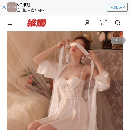
VC維娜
開啟APP
立刻使用官方APP
0
1
/
7