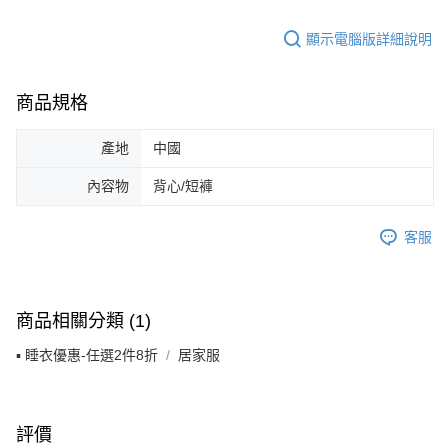
５．嚴禁一人註冊多個帳號或使用他人資訊註冊。若發現惡意使用之情形，
恩沛科技股份有限公司將有權停止該用戶之使用額度並採取法律行動。
顯示電腦版詳細說明
商品規格
產地
中國
內容物
背心/短褲
客服
商品相關分類 (1)
▪ 睡衣優惠-任選2件8折
居家服
評價