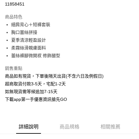
信用卡分期付款
11858451
3 期 0 利率 每期
NT$193
21家銀行
商品特色
6 期 0 利率 每期
NT$96
21家銀行
合作金庫商業銀行
第一商業銀行
細肩背心＋短褲套裝
華南商業銀行
彰化商業銀行
合作金庫商業銀行
第一商業銀行
超商取貨付款
胸口蕾絲拼接
上海商業儲蓄銀行
台北富邦商業銀行
華南商業銀行
彰化商業銀行
國泰世華商業銀行
兆豐國際商業銀行
夏季清涼輕盈設計
LINE Pay
上海商業儲蓄銀行
台北富邦商業銀行
臺灣中小企業銀行
台中商業銀行
柔霧絲滑親膚面料
國泰世華商業銀行
兆豐國際商業銀行
匯豐（台灣）商業銀行
華泰商業銀行
Apple Pay
臺灣中小企業銀行
台中商業銀行
蕾絲褲腳微開衩 修飾腿型
聯邦商業銀行
遠東國際商業銀行
匯豐（台灣）商業銀行
華泰商業銀行
街口支付
元大商業銀行
永豐商業銀行
銷售重點
聯邦商業銀行
遠東國際商業銀行
玉山商業銀行
星展（台灣）商業銀行
元大商業銀行
永豐商業銀行
商品如有現貨，下單後隔天出貨(不含六日及例假日)
悠遊付
台新國際商業銀行
中國信託商業銀行
玉山商業銀行
星展（台灣）商業銀行
超商取貨付款3-5天，宅配1-2天
台灣樂天信用卡公司
台新國際商業銀行
中國信託商業銀行
AFTEE先享後付
如無現貨需等候追加7-15天
台灣樂天信用卡公司
相關說明
下載app第一手優惠資訊搶先GO
【關於「AFTEE先享後付」】
ATM付款
AFTEE先享後付是「在收到商品之後才付款」的支付方式。 讓您購物簡單
便利好安心！
１．簡單：不需註冊會員、不需綁卡、不需儲值。
運送方式
２．便利：只要手機號碼，簡訊認證，即可結帳。
詳細說明
商品規格
相關推薦
３．安心：先確認商品／服務後，再付款。
全家取貨付款