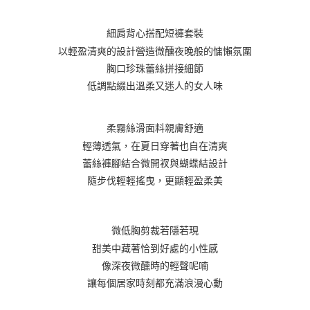
每筆NT$100，滿NT$800(含以上)免運費
【「AFTEE先享後付」結帳流程】
１．於結帳方式選擇「AFTEE先享後付」後，將跳轉至「AFTEE先享後付」
付款後全家取貨
結帳頁面，進行簡訊認證並確認金額後，即可完成結帳。
細肩背心搭配短褲套裝
２．訂單成立數日內，您將收到繳費通知簡訊。
每筆NT$100，滿NT$800(含以上)免運費
以輕盈清爽的設計營造微醺夜晚般的慵懶氛圍
３．收到繳費通知簡訊後14天內，點擊此簡訊中的連結，可透過四大超商／
胸口珍珠蕾絲拼接細節
ATM／網路銀行／等多元方式進行付款，方視為交易完成。
7-11取貨付款
※ 請注意：結帳手續完成當下不需立刻繳費，但若您需要取消訂單，請聯絡
低調點綴出溫柔又迷人的女人味
每筆NT$100，滿NT$800(含以上)免運費
購買商品的店家。未經商家同意取消之訂單仍視為有效，需透過AFTEE先享
後付繳納相關費用。
付款後7-11取貨
※ 交易是否成功請以「AFTEE先享後付 」之結帳頁面顯示為準，若有關於
柔霧絲滑面料親膚舒適
是否繳費成功／繳費後需取消欲退款等相關疑問，請聯繫「AFTEE先享後付
每筆NT$100，滿NT$800(含以上)免運費
客戶支援中心」
https://netprotections.freshdesk.com/support/home
輕薄透氣，在夏日穿著也自在清爽
宅配
蕾絲褲腳結合微開衩與蝴蝶結設計
【注意事項】
隨步伐輕輕搖曳，更顯輕盈柔美
１．透過由恩沛科技股份有限公司提供之「AFTEE先享後付」服務完成之交
每筆NT$100，滿NT$800(含以上)免運費
易，需依本服務之必要範圍內提供個人資料，並將交易相關給付款項請求債
權轉讓予恩沛科技股份有限公司。
海外宅配
查看運費
２．關於個人資料處理事宜，請瀏覽以下網址：
微低胸剪裁若隱若現
https://aftee.tw/terms/#terms3
３．未成年的使用者請事先徵得法定代理人或監護人之同意方可使用
甜美中藏著恰到好處的小性感
「AFTEE先享後付」，若未經同意申辦者引起之損失，本公司不負相關責
像深夜微醺時的輕聲呢喃
任。
４．使用「AFTEE先享後付」時，將依據個別帳號之用戶狀況，依本公司即
讓每個居家時刻都充滿浪漫心動
時審查核予不同之上限額度；若仍有額度不足之情形，本公司將視審查結果
請求用戶進行身份認證。