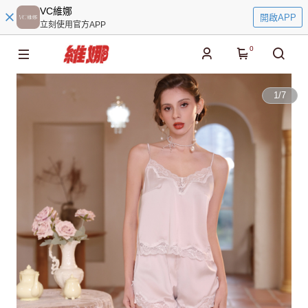
VC維娜
開啟APP
立刻使用官方APP
0
1
/
7