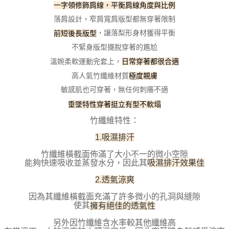
一字領修飾肩線，平衡肩線角度與比例
每筆NT$100，滿NT$800(含以上)免運費
【「AFTEE先享後付」結帳流程】
落肩設計，窄肩寬肩版型都無穿著限制
１．於結帳方式選擇「AFTEE先享後付」後，將跳轉至「AFTEE先享後付」
付款後全家取貨
結帳頁面，進行簡訊認證並確認金額後，即可完成結帳。
，讓落梨形身材獲得平衡
前短後長版型
２．訂單成立數日內，您將收到繳費通知簡訊。
每筆NT$100，滿NT$800(含以上)免運費
不緊身版型擺脫穿著的尷尬
３．收到繳費通知簡訊後14天內，點擊此簡訊中的連結，可透過四大超商／
ATM／網路銀行／等多元方式進行付款，方視為交易完成。
溫婉柔軟運動完套上，
日常穿著都很合適
7-11取貨付款
※ 請注意：結帳手續完成當下不需立刻繳費，但若您需要取消訂單，請聯絡
高人氣竹纖維材質
極度親膚
每筆NT$100，滿NT$800(含以上)免運費
購買商品的店家。未經商家同意取消之訂單仍視為有效，需透過AFTEE先享
後付繳納相關費用。
敏感肌也可穿著，無任何刺癢不適
付款後7-11取貨
※ 交易是否成功請以「AFTEE先享後付 」之結帳頁面顯示為準，若有關於
垂墜特性穿著挺立有型不軟塌
是否繳費成功／繳費後需取消欲退款等相關疑問，請聯繫「AFTEE先享後付
每筆NT$100，滿NT$800(含以上)免運費
客戶支援中心」
https://netprotections.freshdesk.com/support/home
竹纖維特性：
宅配
【注意事項】
1.吸濕排汗
１．透過由恩沛科技股份有限公司提供之「AFTEE先享後付」服務完成之交
每筆NT$100，滿NT$800(含以上)免運費
易，需依本服務之必要範圍內提供個人資料，並將交易相關給付款項請求債
竹纖維橫截面佈滿了大小不一的微小空隙
權轉讓予恩沛科技股份有限公司。
海外宅配
查看運費
能夠快速吸收並蒸發水分，因此其
吸濕排汗效果佳
２．關於個人資料處理事宜，請瀏覽以下網址：
https://aftee.tw/terms/#terms3
2.透氣涼爽
３．未成年的使用者請事先徵得法定代理人或監護人之同意方可使用
「AFTEE先享後付」，若未經同意申辦者引起之損失，本公司不負相關責
因為其纖維橫截面充滿了許多微小的孔洞與縫隙
使其
擁有絕佳的透氣性
任。
４．使用「AFTEE先享後付」時，將依據個別帳號之用戶狀況，依本公司即
另外因竹纖維含水率較其他纖維高
時審查核予不同之上限額度；若仍有額度不足之情形，本公司將視審查結果