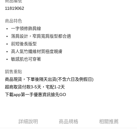
商品編號
信用卡分期付款
11819062
3 期 0 利率 每期
NT$163
21家銀行
商品特色
6 期 0 利率 每期
NT$81
21家銀行
合作金庫商業銀行
第一商業銀行
一字領修飾肩線
華南商業銀行
彰化商業銀行
合作金庫商業銀行
第一商業銀行
超商取貨付款
落肩設計，窄肩寬肩版型都合適
上海商業儲蓄銀行
台北富邦商業銀行
華南商業銀行
彰化商業銀行
國泰世華商業銀行
兆豐國際商業銀行
前短後長版型
LINE Pay
上海商業儲蓄銀行
台北富邦商業銀行
臺灣中小企業銀行
台中商業銀行
高人氣竹纖維材質極度親膚
國泰世華商業銀行
兆豐國際商業銀行
匯豐（台灣）商業銀行
華泰商業銀行
Apple Pay
臺灣中小企業銀行
台中商業銀行
敏感肌也可穿著
聯邦商業銀行
遠東國際商業銀行
匯豐（台灣）商業銀行
華泰商業銀行
街口支付
元大商業銀行
永豐商業銀行
銷售重點
聯邦商業銀行
遠東國際商業銀行
玉山商業銀行
星展（台灣）商業銀行
元大商業銀行
永豐商業銀行
商品現貨，下單後隔天出貨(不含六日及例假日)
悠遊付
台新國際商業銀行
中國信託商業銀行
玉山商業銀行
星展（台灣）商業銀行
超商取貨付款3-5天，宅配1-2天
台灣樂天信用卡公司
台新國際商業銀行
中國信託商業銀行
AFTEE先享後付
下載app第一手優惠資訊搶先GO
台灣樂天信用卡公司
相關說明
【關於「AFTEE先享後付」】
ATM付款
AFTEE先享後付是「在收到商品之後才付款」的支付方式。 讓您購物簡單
便利好安心！
詳細說明
商品規格
相關推薦
１．簡單：不需註冊會員、不需綁卡、不需儲值。
運送方式
２．便利：只要手機號碼，簡訊認證，即可結帳。
３．安心：先確認商品／服務後，再付款。
全家取貨付款