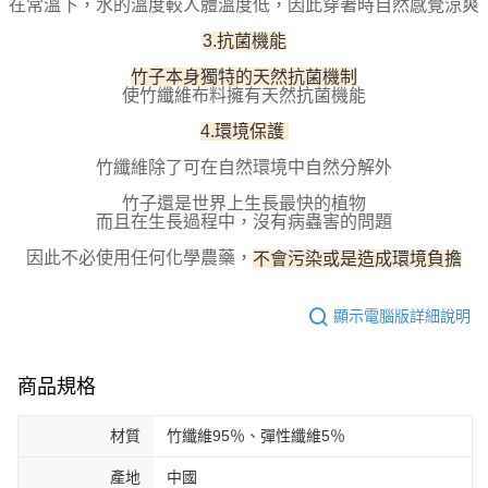
在常溫下，水的溫度較人體溫度低，因此穿著時自然感覺涼爽
請求用戶進行身份認證。
５．嚴禁一人註冊多個帳號或使用他人資訊註冊。若發現惡意使用之情形，
3.抗菌機能
恩沛科技股份有限公司將有權停止該用戶之使用額度並採取法律行動。
竹子本身獨特的天然抗菌機制
使竹纖維布料擁有天然抗菌機能
4.環境保護
竹纖維除了可在自然環境中自然分解外
竹子還是世界上生長最快的植物
而且在生長過程中，沒有病蟲害的問題
因此不必使用任何化學農藥，
不會污染或是造成環境負擔
顯示電腦版詳細說明
商品規格
材質
竹纖維95％、彈性纖維5％
產地
中國