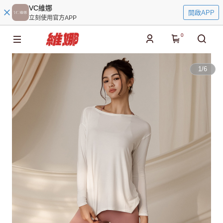
VC維娜
開啟APP
立刻使用官方APP
0
1
/
6