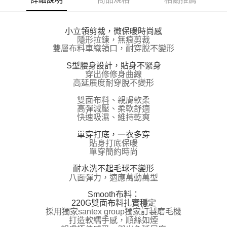
每筆NT$100，滿NT$800(含以上)免運費
【「AFTEE先享後付」結帳流程】
１．於結帳方式選擇「AFTEE先享後付」後，將跳轉至「AFTEE先享後付」
付款後全家取貨
結帳頁面，進行簡訊認證並確認金額後，即可完成結帳。
小立領剪裁，微保暖時尚感
２．訂單成立數日內，您將收到繳費通知簡訊。
隱形拉鍊，無痕剪裁
每筆NT$100，滿NT$800(含以上)免運費
雙層布料車織領口，耐穿脫不變形
３．收到繳費通知簡訊後14天內，點擊此簡訊中的連結，可透過四大超商／
ATM／網路銀行／等多元方式進行付款，方視為交易完成。
7-11取貨付款
S型腰身設計，貼身不緊身
※ 請注意：結帳手續完成當下不需立刻繳費，但若您需要取消訂單，請聯絡
穿出修修身曲線
每筆NT$100，滿NT$800(含以上)免運費
購買商品的店家。未經商家同意取消之訂單仍視為有效，需透過AFTEE先享
高延展度耐穿脫不變形
後付繳納相關費用。
付款後7-11取貨
※ 交易是否成功請以「AFTEE先享後付 」之結帳頁面顯示為準，若有關於
雙面布料、親膚軟柔
是否繳費成功／繳費後需取消欲退款等相關疑問，請聯繫「AFTEE先享後付
每筆NT$100，滿NT$800(含以上)免運費
高彈減壓、柔軟舒適
客戶支援中心」
https://netprotections.freshdesk.com/support/home
快速吸濕、維持乾爽
宅配
【注意事項】
單穿打底，一衣多穿
１．透過由恩沛科技股份有限公司提供之「AFTEE先享後付」服務完成之交
每筆NT$100，滿NT$800(含以上)免運費
貼身打底保暖
易，需依本服務之必要範圍內提供個人資料，並將交易相關給付款項請求債
單穿簡約時尚
權轉讓予恩沛科技股份有限公司。
海外宅配
查看運費
２．關於個人資料處理事宜，請瀏覽以下網址：
耐水洗不起毛球不變形
https://aftee.tw/terms/#terms3
八面彈力，適應萬動萬型
３．未成年的使用者請事先徵得法定代理人或監護人之同意方可使用
Smooth布料：
「AFTEE先享後付」，若未經同意申辦者引起之損失，本公司不負相關責
220G雙面布料扎實穩定
任。
採用獨家santex group獨家訂製磨毛機
４．使用「AFTEE先享後付」時，將依據個別帳號之用戶狀況，依本公司即
打造軟繻手感，順絲如煙
時審查核予不同之上限額度；若仍有額度不足之情形，本公司將視審查結果