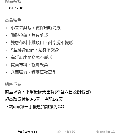
商品編號
信用卡分期付款
11817298
3 期 0 利率 每期
NT$263
21家銀行
商品特色
6 期 0 利率 每期
NT$131
21家銀行
合作金庫商業銀行
第一商業銀行
小立領剪裁，微保暖時尚感
華南商業銀行
彰化商業銀行
合作金庫商業銀行
第一商業銀行
超商取貨付款
隱形拉鍊，無痕剪裁
上海商業儲蓄銀行
台北富邦商業銀行
華南商業銀行
彰化商業銀行
國泰世華商業銀行
兆豐國際商業銀行
雙層布料車織領口，耐穿脫不變形
LINE Pay
上海商業儲蓄銀行
台北富邦商業銀行
臺灣中小企業銀行
台中商業銀行
S型腰身設計，貼身不緊身
國泰世華商業銀行
兆豐國際商業銀行
匯豐（台灣）商業銀行
華泰商業銀行
Apple Pay
臺灣中小企業銀行
台中商業銀行
高延展度耐穿脫不變形
聯邦商業銀行
遠東國際商業銀行
匯豐（台灣）商業銀行
華泰商業銀行
雙面布料、親膚軟柔
街口支付
元大商業銀行
永豐商業銀行
聯邦商業銀行
遠東國際商業銀行
八面彈力，適應萬動萬型
玉山商業銀行
星展（台灣）商業銀行
元大商業銀行
永豐商業銀行
悠遊付
台新國際商業銀行
中國信託商業銀行
玉山商業銀行
星展（台灣）商業銀行
銷售重點
台灣樂天信用卡公司
台新國際商業銀行
中國信託商業銀行
AFTEE先享後付
商品現貨，下單後隔天出貨(不含六日及例假日)
台灣樂天信用卡公司
相關說明
超商取貨付款3-5天，宅配1-2天
【關於「AFTEE先享後付」】
下載app第一手優惠資訊搶先GO
ATM付款
AFTEE先享後付是「在收到商品之後才付款」的支付方式。 讓您購物簡單
便利好安心！
１．簡單：不需註冊會員、不需綁卡、不需儲值。
運送方式
２．便利：只要手機號碼，簡訊認證，即可結帳。
３．安心：先確認商品／服務後，再付款。
全家取貨付款
詳細說明
商品規格
相關推薦