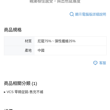
親膚極佳感受，與出色延展度
請求用戶進行身份認證。
５．嚴禁一人註冊多個帳號或使用他人資訊註冊。若發現惡意使用之情形，
恩沛科技股份有限公司將有權停止該用戶之使用額度並採取法律行動。
顯示電腦版詳細說明
商品規格
材質
尼龍75%、彈性纖維25%
產地
中國
客服
商品相關分類 (1)
▸ VCS 零碼促銷-售完不補