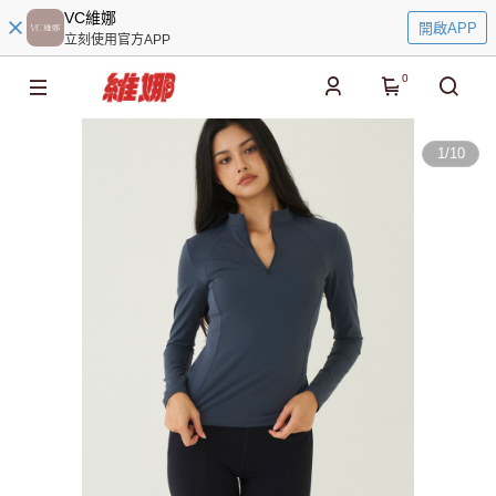
VC維娜
開啟APP
立刻使用官方APP
0
1
/
10