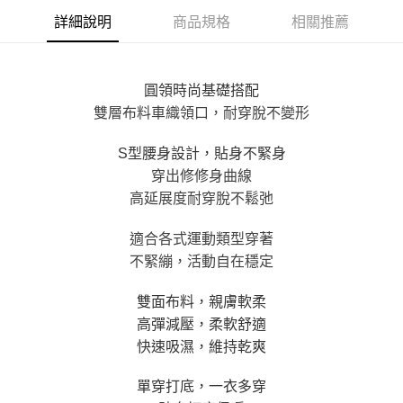
每筆NT$100，滿NT$800(含以上)免運費
【「AFTEE先享後付」結帳流程】
詳細說明
商品規格
相關推薦
１．於結帳方式選擇「AFTEE先享後付」後，將跳轉至「AFTEE先享後付」
付款後全家取貨
結帳頁面，進行簡訊認證並確認金額後，即可完成結帳。
２．訂單成立數日內，您將收到繳費通知簡訊。
每筆NT$100，滿NT$800(含以上)免運費
３．收到繳費通知簡訊後14天內，點擊此簡訊中的連結，可透過四大超商／
圓領時尚基礎搭配
ATM／網路銀行／等多元方式進行付款，方視為交易完成。
7-11取貨付款
雙層布料車織領口，耐穿脫不變形
※ 請注意：結帳手續完成當下不需立刻繳費，但若您需要取消訂單，請聯絡
每筆NT$100，滿NT$800(含以上)免運費
購買商品的店家。未經商家同意取消之訂單仍視為有效，需透過AFTEE先享
後付繳納相關費用。
S型腰身設計，貼身不緊身
付款後7-11取貨
※ 交易是否成功請以「AFTEE先享後付 」之結帳頁面顯示為準，若有關於
穿出修修身曲線
是否繳費成功／繳費後需取消欲退款等相關疑問，請聯繫「AFTEE先享後付
每筆NT$100，滿NT$800(含以上)免運費
高延展度耐穿脫不鬆弛
客戶支援中心」
https://netprotections.freshdesk.com/support/home
宅配
【注意事項】
適合各式運動類型穿著
１．透過由恩沛科技股份有限公司提供之「AFTEE先享後付」服務完成之交
每筆NT$100，滿NT$800(含以上)免運費
不緊繃，活動自在穩定
易，需依本服務之必要範圍內提供個人資料，並將交易相關給付款項請求債
權轉讓予恩沛科技股份有限公司。
海外宅配
查看運費
２．關於個人資料處理事宜，請瀏覽以下網址：
雙面布料，親膚軟柔
https://aftee.tw/terms/#terms3
高彈減壓，柔軟舒適
３．未成年的使用者請事先徵得法定代理人或監護人之同意方可使用
「AFTEE先享後付」，若未經同意申辦者引起之損失，本公司不負相關責
快速吸濕，維持乾爽
任。
４．使用「AFTEE先享後付」時，將依據個別帳號之用戶狀況，依本公司即
單穿打底，一衣多穿
時審查核予不同之上限額度；若仍有額度不足之情形，本公司將視審查結果