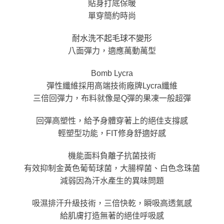
貼身打底保暖
請求用戶進行身份認證。
５．嚴禁一人註冊多個帳號或使用他人資訊註冊。若發現惡意使用之情形，
單穿簡約時尚
恩沛科技股份有限公司將有權停止該用戶之使用額度並採取法律行動。
耐水洗不起毛球不變形
八面彈力，適應萬動萬型
Bomb Lycra
彈性纖維採用高端技術廠牌Lycra纖維
三倍回彈力，布料就像是Q彈的果凍一般超彈
回彈高塑性，給予身體穿著上的絕佳支撐感
輕塑型功能，FIT修身舒適好感
機能面料負離子抗菌技術
有效抑制金黃色葡萄球菌，大腸桿菌、白色念珠菌
減弱因為汗水產生的異味問題
吸濕排汗升級技術，三倍快乾，瞬吸高透氣感
給肌膚打造無著的絕佳呼吸感