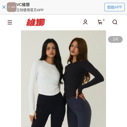
VC維娜
開啟APP
立刻使用官方APP
0
1
/
8