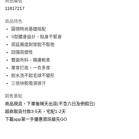
商品編號
信用卡分期付款
11817217
3 期 0 利率 每期
NT$230
21家銀行
商品特色
6 期 0 利率 每期
NT$115
21家銀行
合作金庫商業銀行
第一商業銀行
圓領時尚基礎搭配
華南商業銀行
彰化商業銀行
合作金庫商業銀行
第一商業銀行
超商取貨付款
S型腰身設計，貼身不緊身
上海商業儲蓄銀行
台北富邦商業銀行
華南商業銀行
彰化商業銀行
國泰世華商業銀行
兆豐國際商業銀行
高延展度耐穿脫不鬆弛
LINE Pay
上海商業儲蓄銀行
台北富邦商業銀行
臺灣中小企業銀行
台中商業銀行
回彈高塑性
國泰世華商業銀行
兆豐國際商業銀行
匯豐（台灣）商業銀行
華泰商業銀行
Apple Pay
臺灣中小企業銀行
台中商業銀行
雙面布料，親膚軟柔
聯邦商業銀行
遠東國際商業銀行
匯豐（台灣）商業銀行
華泰商業銀行
單穿打底，一衣多穿
街口支付
元大商業銀行
永豐商業銀行
聯邦商業銀行
遠東國際商業銀行
耐水洗不起毛球不變形
玉山商業銀行
星展（台灣）商業銀行
元大商業銀行
永豐商業銀行
悠遊付
三倍快乾吸濕排汗
台新國際商業銀行
中國信託商業銀行
玉山商業銀行
星展（台灣）商業銀行
台灣樂天信用卡公司
台新國際商業銀行
中國信託商業銀行
AFTEE先享後付
銷售重點
台灣樂天信用卡公司
相關說明
商品現貨，下單後隔天出貨(不含六日及例假日)
【關於「AFTEE先享後付」】
超商取貨付款3-5天，宅配1-2天
ATM付款
AFTEE先享後付是「在收到商品之後才付款」的支付方式。 讓您購物簡單
便利好安心！
下載app第一手優惠資訊搶先GO
１．簡單：不需註冊會員、不需綁卡、不需儲值。
運送方式
２．便利：只要手機號碼，簡訊認證，即可結帳。
３．安心：先確認商品／服務後，再付款。
全家取貨付款