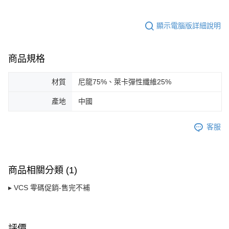
顯示電腦版詳細說明
商品規格
材質
尼龍75%、萊卡彈性纖維25%
產地
中國
客服
商品相關分類 (1)
▸ VCS 零碼促銷-售完不補
評價