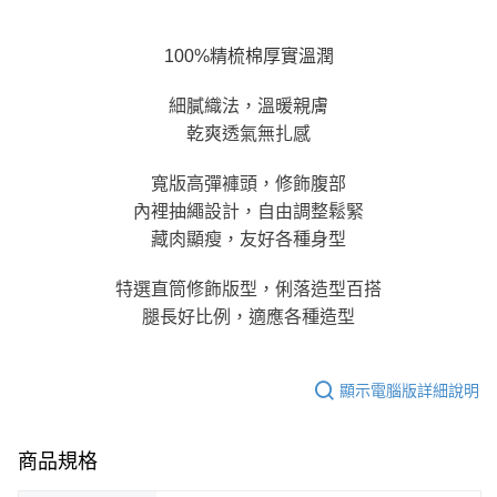
每筆NT$100，滿NT$800(含以上)免運費
【「AFTEE先享後付」結帳流程】
１．於結帳方式選擇「AFTEE先享後付」後，將跳轉至「AFTEE先享後付」
100%精梳棉厚實溫潤
付款後全家取貨
結帳頁面，進行簡訊認證並確認金額後，即可完成結帳。
２．訂單成立數日內，您將收到繳費通知簡訊。
每筆NT$100，滿NT$800(含以上)免運費
細膩織法，溫暖親膚
３．收到繳費通知簡訊後14天內，點擊此簡訊中的連結，可透過四大超商／
ATM／網路銀行／等多元方式進行付款，方視為交易完成。
乾爽透氣無扎感
7-11取貨付款
※ 請注意：結帳手續完成當下不需立刻繳費，但若您需要取消訂單，請聯絡
每筆NT$100，滿NT$800(含以上)免運費
購買商品的店家。未經商家同意取消之訂單仍視為有效，需透過AFTEE先享
寬版高彈褲頭，修飾腹部
後付繳納相關費用。
付款後7-11取貨
※ 交易是否成功請以「AFTEE先享後付 」之結帳頁面顯示為準，若有關於
內裡抽繩設計，自由調整鬆緊
是否繳費成功／繳費後需取消欲退款等相關疑問，請聯繫「AFTEE先享後付
每筆NT$100，滿NT$800(含以上)免運費
藏肉顯瘦，友好各種身型
客戶支援中心」
https://netprotections.freshdesk.com/support/home
宅配
【注意事項】
特選直筒修飾版型，俐落造型百搭
１．透過由恩沛科技股份有限公司提供之「AFTEE先享後付」服務完成之交
每筆NT$100，滿NT$800(含以上)免運費
腿長好比例，適應各種造型
易，需依本服務之必要範圍內提供個人資料，並將交易相關給付款項請求債
權轉讓予恩沛科技股份有限公司。
海外宅配
查看運費
２．關於個人資料處理事宜，請瀏覽以下網址：
https://aftee.tw/terms/#terms3
顯示電腦版詳細說明
３．未成年的使用者請事先徵得法定代理人或監護人之同意方可使用
「AFTEE先享後付」，若未經同意申辦者引起之損失，本公司不負相關責
任。
商品規格
４．使用「AFTEE先享後付」時，將依據個別帳號之用戶狀況，依本公司即
時審查核予不同之上限額度；若仍有額度不足之情形，本公司將視審查結果