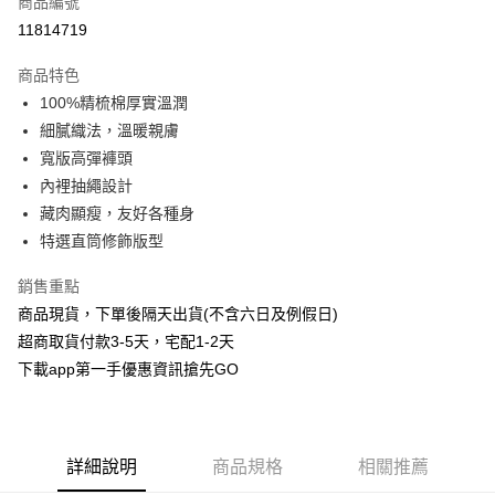
商品編號
信用卡分期付款
11814719
3 期 0 利率 每期
NT$330
21家銀行
商品特色
6 期 0 利率 每期
NT$165
21家銀行
合作金庫商業銀行
第一商業銀行
100%精梳棉厚實溫潤
華南商業銀行
彰化商業銀行
合作金庫商業銀行
第一商業銀行
超商取貨付款
細膩織法，溫暖親膚
上海商業儲蓄銀行
台北富邦商業銀行
華南商業銀行
彰化商業銀行
國泰世華商業銀行
兆豐國際商業銀行
寬版高彈褲頭
LINE Pay
上海商業儲蓄銀行
台北富邦商業銀行
臺灣中小企業銀行
台中商業銀行
內裡抽繩設計
國泰世華商業銀行
兆豐國際商業銀行
匯豐（台灣）商業銀行
華泰商業銀行
Apple Pay
臺灣中小企業銀行
台中商業銀行
藏肉顯瘦，友好各種身
聯邦商業銀行
遠東國際商業銀行
匯豐（台灣）商業銀行
華泰商業銀行
特選直筒修飾版型
街口支付
元大商業銀行
永豐商業銀行
聯邦商業銀行
遠東國際商業銀行
玉山商業銀行
星展（台灣）商業銀行
元大商業銀行
永豐商業銀行
銷售重點
悠遊付
台新國際商業銀行
中國信託商業銀行
玉山商業銀行
星展（台灣）商業銀行
商品現貨，下單後隔天出貨(不含六日及例假日)
台灣樂天信用卡公司
台新國際商業銀行
中國信託商業銀行
AFTEE先享後付
超商取貨付款3-5天，宅配1-2天
台灣樂天信用卡公司
相關說明
下載app第一手優惠資訊搶先GO
【關於「AFTEE先享後付」】
ATM付款
AFTEE先享後付是「在收到商品之後才付款」的支付方式。 讓您購物簡單
便利好安心！
１．簡單：不需註冊會員、不需綁卡、不需儲值。
運送方式
２．便利：只要手機號碼，簡訊認證，即可結帳。
詳細說明
商品規格
相關推薦
３．安心：先確認商品／服務後，再付款。
全家取貨付款