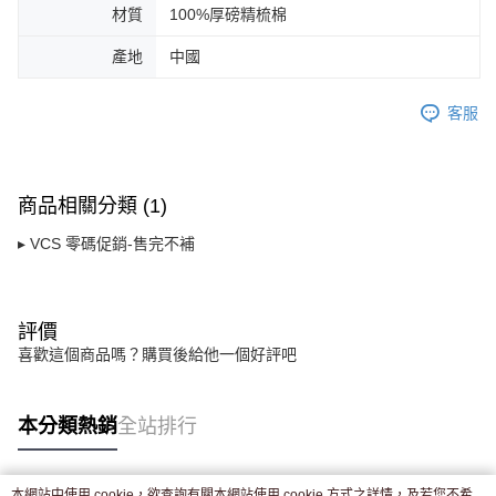
請求用戶進行身份認證。
材質
100%厚磅精梳棉
５．嚴禁一人註冊多個帳號或使用他人資訊註冊。若發現惡意使用之情形，
恩沛科技股份有限公司將有權停止該用戶之使用額度並採取法律行動。
產地
中國
客服
商品相關分類 (1)
▸ VCS 零碼促銷-售完不補
評價
喜歡這個商品嗎？購買後給他一個好評吧
本分類熱銷
全站排行
本網站中使用 cookie，欲查詢有關本網站使用 cookie 方式之詳情，及若您不希