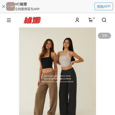
VC維娜
開啟APP
立刻使用官方APP
0
1
/
9