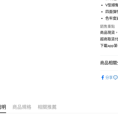
華南商
V型順
合作金
超商取貨
上海商
華南商
四面彈
國泰世
LINE Pay
上海商
色牢度
臺灣中
國泰世
匯豐（
Apple Pay
銷售重點
臺灣中
聯邦商
商品現貨，
匯豐（
街口支付
元大商
聯邦商
超商取貨付
玉山商
元大商
悠遊付
下載app
台新國
玉山商
台灣樂
台新國
AFTEE先
台灣樂
相關說明
商品相關分
【關於「A
ATM付款
AFTEE
▸ VCS 
便利好安
分享
１．簡單
２．便利
運送方式
３．安心
全家取貨
【「AFT
每筆NT$1
１．於結帳
說明
商品規格
相關推薦
付」結帳
付款後全
２．訂單