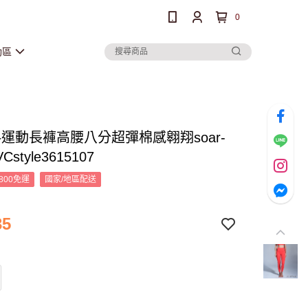
0
動區
▸運動長褲高腰八分超彈棉感翱翔soar-
style3615107
800免運
國家/地區配送
35