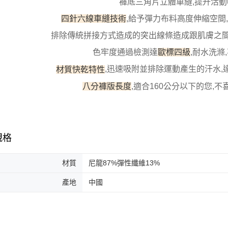
褲底三角片立體車縫,提升活
四針六線車縫技術
,給予彈力布料高度伸縮空間
排除傳統拼接方式造成的突出線條造成跟肌膚之
色牢度通過檢測達
歐標四級
,耐水洗滌
材質快乾特性
,迅速吸附並排除運動產生的汗水,
八分褲版長度
,適合160公分以下的您,
規格
材質
尼龍87%彈性纖維13%
產地
中國