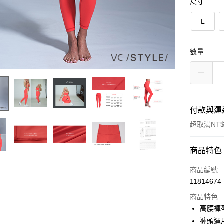
尺寸
L
數量
付款與運
超取滿NT$
付款方式
商品特色
信用卡一
商品編號
11814674
信用卡分
商品特色
3 期 
高腰褲
6 期 
合作金
褲頭運