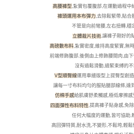
３．收到繳
每筆NT$1
高腰褲型
,紮實包覆腹部,在運動過程
／ATM／
※ 請注意
7-11取貨
,去除鬆緊帶,貼
褲頭運用本布彈力
絡購買商品
先享後付
每筆NT$1
不管是向前彎腰,左右扭轉,穩
※ 交易是
是否繳費成
付款後7-1
,讓褲子剛好的
立體裁片技術
付客戶支
每筆NT$1
高磅數布料
,紮實密度,維持高度緊實,無
【注意事
宅配
１．透過由
前端修飾腹部,後側由上修飾腰間肉,由下
交易，需
每筆NT$1
沒有過鬆滑動,過緊束縛的不
求債權轉
２．關於
海外宅配
V型順臀線
運用車縫版型上提臀型創
https://aft
３．未成
讓每一寸布料均勻的服貼腿部線條,達
「AFTE
任。
仿棉手感
給肌膚舒柔觸感,極低摩擦感
４．使用「
即時審查
四面彈性布料特性
,提高褲子貼身感,免
結果請求
５．嚴禁
任何大幅度的運動,皆可協助,
形，恩沛
高回彈特質,耐水洗,不變形,不鬆垮,輕
動。