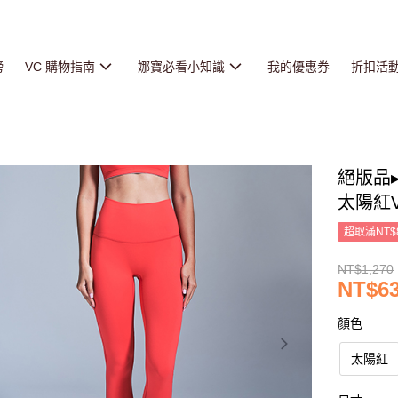
榜
VC 購物指南
娜寶必看小知識
我的優惠券
折扣活
絕版品
太陽紅VC
超取滿NT$
NT$1,270
NT$6
顏色
太陽紅