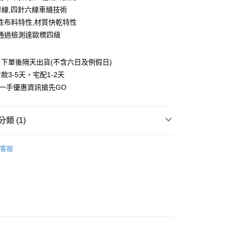
業銀行
彰化商業銀行
臀線,四針六線車縫技術
庫商業銀行
第一商業銀行
付款
業儲蓄銀行
台北富邦商業銀行
業銀行
彰化商業銀行
性布料特性,材質快乾特性
華商業銀行
兆豐國際商業銀行
業儲蓄銀行
台北富邦商業銀行
通過檢測達歐標四級
小企業銀行
台中商業銀行
華商業銀行
兆豐國際商業銀行
台灣）商業銀行
華泰商業銀行
小企業銀行
台中商業銀行
業銀行
遠東國際商業銀行
下單後隔天出貨(不含六日及例假日)
台灣）商業銀行
華泰商業銀行
業銀行
永豐商業銀行
業銀行
遠東國際商業銀行
款3-5天，宅配1-2天
業銀行
星展（台灣）商業銀行
業銀行
永豐商業銀行
第一手優惠資訊搶先GO
際商業銀行
中國信託商業銀行
業銀行
星展（台灣）商業銀行
天信用卡公司
際商業銀行
中國信託商業銀行
享後付
天信用卡公司
類 (1)
FTEE先享後付」】
先享後付是「在收到商品之後才付款」的支付方式。 讓您購物簡單
零碼促銷-售完不補
心！
客服
：不需註冊會員、不需綁卡、不需儲值。
：只要手機號碼，簡訊認證，即可結帳。
：先確認商品／服務後，再付款。
付款
EE先享後付」結帳流程】
00，滿NT$800(含以上)免運費
方式選擇「AFTEE先享後付」後，將跳轉至「AFTEE先享後
頁面，進行簡訊認證並確認金額後，即可完成結帳。
家取貨
成立數日內，您將收到繳費通知簡訊。