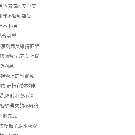
費通知簡訊後14天內，點擊此簡訊中的連結，可透過四大超商
00，滿NT$800(含以上)免運費
中給予滿滿的安心度
網路銀行／等多元方式進行付款，方視為交易完成。
：結帳手續完成當下不需立刻繳費，但若您需要取消訂單，請聯
付款
合腰部不緊勒難受
的店家。未經商家同意取消之訂單仍視為有效，需透過AFTEE
繳納相關費用。
00，滿NT$800(含以上)免運費
定不下捲
否成功請以「AFTEE先享後付 」之結帳頁面顯示為準，若有關於
功／繳費後需取消欲退款等相關疑問，請聯繫「AFTEE先享後
1取貨
貼合身型
援中心」
https://netprotections.freshdesk.com/support/home
00，滿NT$800(含以上)免運費
時無刻完美維持褲型
項】
恩沛科技股份有限公司提供之「AFTEE先享後付」服務完成之
修飾臀型,完美上提
依本服務之必要範圍內提供個人資料，並將交易相關給付款項請
00，滿NT$800(含以上)免運費
舒適感
讓予恩沛科技股份有限公司。
個人資料處理事宜，請瀏覽以下網址：
查看運費
造視覺上的翹臀感
ee.tw/terms/#terms3
年的使用者請事先徵得法定代理人或監護人之同意方可使用
到動靜皆宜的效能
E先享後付」，若未經同意申辦者引起之損失，本公司不負相關責
受,降低肌膚不適
AFTEE先享後付」時，將依據個別帳號之用戶狀況，依本公司
核予不同之上限額度；若仍有額度不足之情形，本公司將視審查
除緊繃帶來的不舒適
用戶進行身份認證。
一人註冊多個帳號或使用他人資訊註冊。若發現惡意使用之情
輕鬆完成
科技股份有限公司將有權停止該用戶之使用額度並採取法律行
鬆恢復褲子原本樣貌