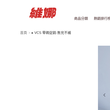
商品分類
熱銷排行
首頁
▸ VCS 零碼促銷-售完不補