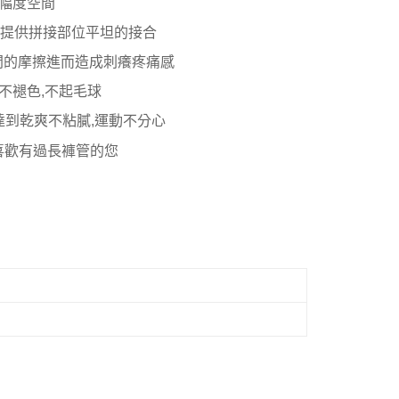
動幅度空間
,提供拼接部位平坦的接合
間的摩擦進而造成刺癢疼痛感
,不褪色,不起毛球
達到乾爽不粘膩,運動不分心
不喜歡有過長褲管的您