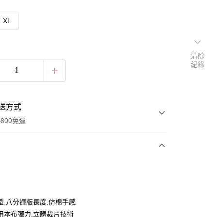
XL
清除
紀錄
送方式
800免運
次付款
期付款
0 利率 每期
NT$211
21家銀行
型,八分褲版長度,仿棉手感
0 利率 每期
NT$105
21家銀行
庫商業銀行
第一商業銀行
用本布彈力,立體裁片技術