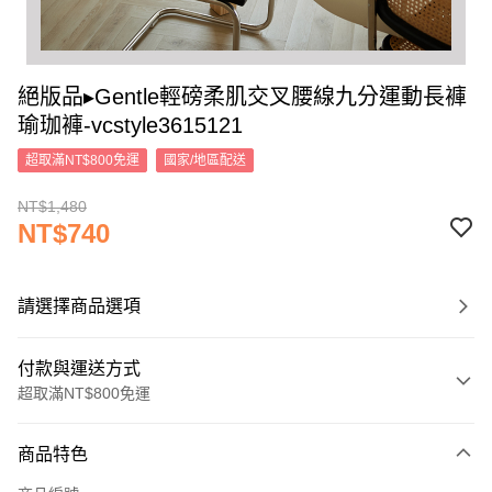
絕版品▸Gentle輕磅柔肌交叉腰線九分運動長褲
瑜珈褲-vcstyle3615121
超取滿NT$800免運
國家/地區配送
NT$1,480
NT$740
請選擇商品選項
付款與運送方式
超取滿NT$800免運
付款方式
商品特色
信用卡一次付款