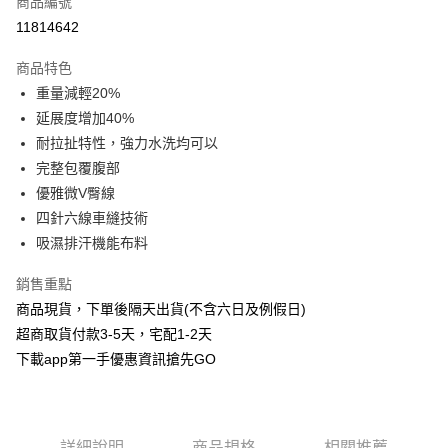
商品編號
信用卡分期付款
11814642
3 期 0 利率 每期
NT$246
21家銀行
商品特色
6 期 0 利率 每期
NT$123
21家銀行
合作金庫商業銀行
第一商業銀行
重量減輕20%
華南商業銀行
彰化商業銀行
合作金庫商業銀行
第一商業銀行
超商取貨付款
延展度增加40%
上海商業儲蓄銀行
台北富邦商業銀行
華南商業銀行
彰化商業銀行
國泰世華商業銀行
兆豐國際商業銀行
耐拉扯特性，強力水洗均可以
LINE Pay
上海商業儲蓄銀行
台北富邦商業銀行
臺灣中小企業銀行
台中商業銀行
完整包覆腹部
國泰世華商業銀行
兆豐國際商業銀行
匯豐（台灣）商業銀行
華泰商業銀行
Apple Pay
臺灣中小企業銀行
台中商業銀行
優雅微V臀線
聯邦商業銀行
遠東國際商業銀行
匯豐（台灣）商業銀行
華泰商業銀行
四針六線車縫技術
街口支付
元大商業銀行
永豐商業銀行
聯邦商業銀行
遠東國際商業銀行
吸濕排汗機能布料
玉山商業銀行
星展（台灣）商業銀行
元大商業銀行
永豐商業銀行
悠遊付
台新國際商業銀行
中國信託商業銀行
玉山商業銀行
星展（台灣）商業銀行
銷售重點
台灣樂天信用卡公司
台新國際商業銀行
中國信託商業銀行
AFTEE先享後付
商品現貨，下單後隔天出貨(不含六日及例假日)
台灣樂天信用卡公司
相關說明
超商取貨付款3-5天，宅配1-2天
【關於「AFTEE先享後付」】
下載app第一手優惠資訊搶先GO
ATM付款
AFTEE先享後付是「在收到商品之後才付款」的支付方式。 讓您購物簡單
便利好安心！
１．簡單：不需註冊會員、不需綁卡、不需儲值。
運送方式
２．便利：只要手機號碼，簡訊認證，即可結帳。
３．安心：先確認商品／服務後，再付款。
全家取貨付款
詳細說明
商品規格
相關推薦