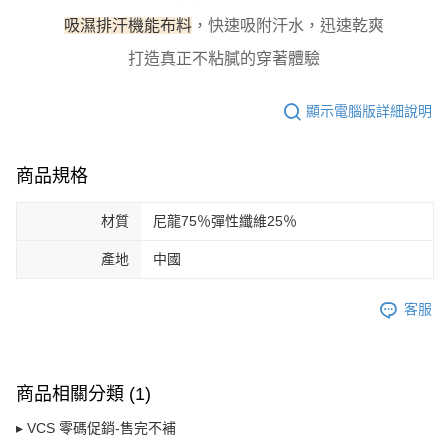
吸濕排汗機能布料
，快速吸附汗水，迅速乾爽
打造真正不粘膩的穿著體驗
顯示電腦版詳細說明
商品規格
材質
尼龍75％彈性纖維25％
產地
中國
客服
商品相關分類 (1)
▸ VCS 零碼促銷-售完不補