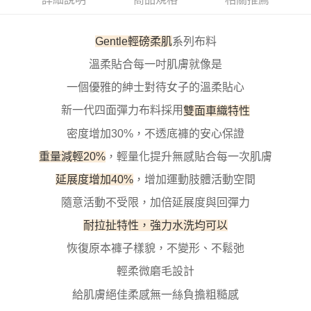
每筆NT$100，滿NT$800(含以上)免運費
【「AFTEE先享後付」結帳流程】
１．於結帳方式選擇「AFTEE先享後付」後，將跳轉至「AFTEE先享後付」
付款後全家取貨
Gentle輕磅柔肌
系列布料
結帳頁面，進行簡訊認證並確認金額後，即可完成結帳。
２．訂單成立數日內，您將收到繳費通知簡訊。
每筆NT$100，滿NT$800(含以上)免運費
溫柔貼合每一吋肌膚就像是
３．收到繳費通知簡訊後14天內，點擊此簡訊中的連結，可透過四大超商／
ATM／網路銀行／等多元方式進行付款，方視為交易完成。
7-11取貨付款
一個優雅的紳士對待女子的溫柔貼心
※ 請注意：結帳手續完成當下不需立刻繳費，但若您需要取消訂單，請聯絡
每筆NT$100，滿NT$800(含以上)免運費
購買商品的店家。未經商家同意取消之訂單仍視為有效，需透過AFTEE先享
新一代四面彈力布料採用
雙面車織特性
後付繳納相關費用。
付款後7-11取貨
※ 交易是否成功請以「AFTEE先享後付 」之結帳頁面顯示為準，若有關於
密度增加30%，不透底褲的安心保證
是否繳費成功／繳費後需取消欲退款等相關疑問，請聯繫「AFTEE先享後付
每筆NT$100，滿NT$800(含以上)免運費
客戶支援中心」
https://netprotections.freshdesk.com/support/home
重量減輕20%
，輕量化提升無感貼合每一次肌膚
宅配
延展度增加40%
，增加運動肢體活動空間
【注意事項】
１．透過由恩沛科技股份有限公司提供之「AFTEE先享後付」服務完成之交
每筆NT$100，滿NT$800(含以上)免運費
隨意活動不受限，加倍延展度與回彈力
易，需依本服務之必要範圍內提供個人資料，並將交易相關給付款項請求債
權轉讓予恩沛科技股份有限公司。
海外宅配
查看運費
耐拉扯特性，強力水洗均可以
２．關於個人資料處理事宜，請瀏覽以下網址：
https://aftee.tw/terms/#terms3
恢復原本褲子樣貌，不變形、不鬆弛
３．未成年的使用者請事先徵得法定代理人或監護人之同意方可使用
「AFTEE先享後付」，若未經同意申辦者引起之損失，本公司不負相關責
輕柔微磨毛設計
任。
４．使用「AFTEE先享後付」時，將依據個別帳號之用戶狀況，依本公司即
給肌膚絕佳柔感無一絲負擔粗糙感
時審查核予不同之上限額度；若仍有額度不足之情形，本公司將視審查結果