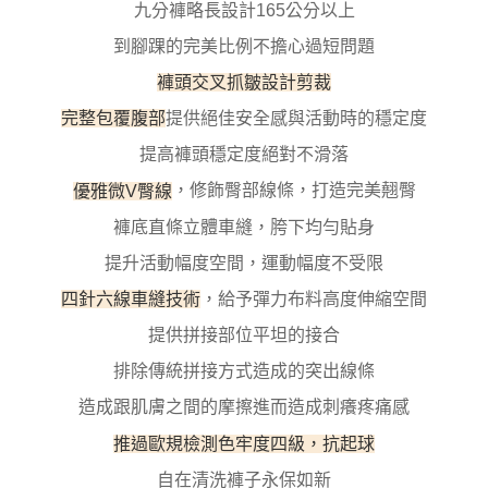
請求用戶進行身份認證。
九分褲略長設計165公分以上
５．嚴禁一人註冊多個帳號或使用他人資訊註冊。若發現惡意使用之情形，
到腳踝的完美比例不擔心過短問題
恩沛科技股份有限公司將有權停止該用戶之使用額度並採取法律行動。
褲頭交叉抓皺設計剪裁
完整包覆腹部
提供絕佳安全感與活動時的穩定度
提高褲頭穩定度絕對不滑落
優雅微V臀線
，修飾臀部線條，打造完美翹臀
褲底直條立體車縫，胯下均勻貼身
提升活動幅度空間，運動幅度不受限
四針六線車縫技術
，給予彈力布料高度伸縮空間
提供拼接部位平坦的接合
排除傳統拼接方式造成的突出線條
造成跟肌膚之間的摩擦進而造成刺癢疼痛感
推過歐規檢測色牢度四級，抗起球
自在清洗褲子永保如新