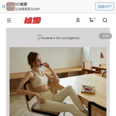
VC維娜
開啟APP
立刻使用官方APP
0
1
/
10