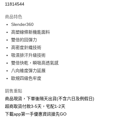
信用卡分期付款
11814544
3 期 0 利率 每期
NT$560
21家銀行
商品特色
6 期 0 利率 每期
NT$280
21家銀行
合作金庫商業銀行
第一商業銀行
Slender360
華南商業銀行
彰化商業銀行
合作金庫商業銀行
第一商業銀行
超商取貨付款
高塑線條新機能面料
上海商業儲蓄銀行
台北富邦商業銀行
華南商業銀行
彰化商業銀行
國泰世華商業銀行
兆豐國際商業銀行
雙倍的回彈力
LINE Pay
上海商業儲蓄銀行
台北富邦商業銀行
臺灣中小企業銀行
台中商業銀行
高密度針織技術
國泰世華商業銀行
兆豐國際商業銀行
匯豐（台灣）商業銀行
華泰商業銀行
Apple Pay
臺灣中小企業銀行
台中商業銀行
吸濕排汗升級技術
聯邦商業銀行
遠東國際商業銀行
匯豐（台灣）商業銀行
華泰商業銀行
雙倍快乾，瞬吸高透氣感
街口支付
元大商業銀行
永豐商業銀行
聯邦商業銀行
遠東國際商業銀行
八向維度彈力延展
玉山商業銀行
星展（台灣）商業銀行
元大商業銀行
永豐商業銀行
悠遊付
歐規四級色牢度
台新國際商業銀行
中國信託商業銀行
玉山商業銀行
星展（台灣）商業銀行
台灣樂天信用卡公司
台新國際商業銀行
中國信託商業銀行
AFTEE先享後付
銷售重點
台灣樂天信用卡公司
相關說明
商品現貨，下單後隔天出貨(不含六日及例假日)
【關於「AFTEE先享後付」】
超商取貨付款3-5天，宅配1-2天
ATM付款
AFTEE先享後付是「在收到商品之後才付款」的支付方式。 讓您購物簡單
便利好安心！
下載app第一手優惠資訊搶先GO
１．簡單：不需註冊會員、不需綁卡、不需儲值。
運送方式
２．便利：只要手機號碼，簡訊認證，即可結帳。
３．安心：先確認商品／服務後，再付款。
全家取貨付款