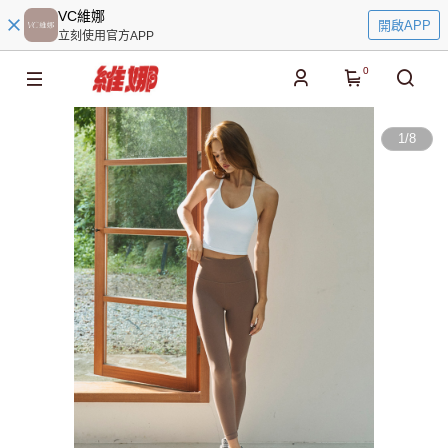
VC維娜
開啟APP
立刻使用官方APP
0
1
/
8