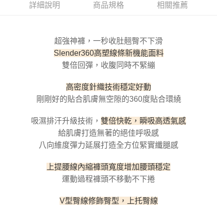
每筆NT$100，滿NT$800(含以上)免運費
【「AFTEE先享後付」結帳流程】
詳細說明
商品規格
相關推薦
１．於結帳方式選擇「AFTEE先享後付」後，將跳轉至「AFTEE先享後付」
付款後全家取貨
結帳頁面，進行簡訊認證並確認金額後，即可完成結帳。
２．訂單成立數日內，您將收到繳費通知簡訊。
每筆NT$100，滿NT$800(含以上)免運費
３．收到繳費通知簡訊後14天內，點擊此簡訊中的連結，可透過四大超商／
超強神褲，一秒收肚翹臀不下滑
ATM／網路銀行／等多元方式進行付款，方視為交易完成。
7-11取貨付款
Slender360高塑線條新機能面料
※ 請注意：結帳手續完成當下不需立刻繳費，但若您需要取消訂單，請聯絡
雙倍回彈，收腹同時不緊繃
每筆NT$100，滿NT$800(含以上)免運費
購買商品的店家。未經商家同意取消之訂單仍視為有效，需透過AFTEE先享
後付繳納相關費用。
付款後7-11取貨
※ 交易是否成功請以「AFTEE先享後付 」之結帳頁面顯示為準，若有關於
高密度針織技術穩定好動
是否繳費成功／繳費後需取消欲退款等相關疑問，請聯繫「AFTEE先享後付
每筆NT$100，滿NT$800(含以上)免運費
剛剛好的貼合肌膚無空隙的360度貼合環繞
客戶支援中心」
https://netprotections.freshdesk.com/support/home
宅配
【注意事項】
吸濕排汗升級技術，
雙倍快乾，瞬吸高透氣感
１．透過由恩沛科技股份有限公司提供之「AFTEE先享後付」服務完成之交
每筆NT$100，滿NT$800(含以上)免運費
給肌膚打造無著的絕佳呼吸感
易，需依本服務之必要範圍內提供個人資料，並將交易相關給付款項請求債
權轉讓予恩沛科技股份有限公司。
八向維度彈力延展打造全方位緊實纖腿感
海外宅配
查看運費
２．關於個人資料處理事宜，請瀏覽以下網址：
https://aftee.tw/terms/#terms3
上提腰線內縮褲頭寬度增加腰頭穩定
３．未成年的使用者請事先徵得法定代理人或監護人之同意方可使用
運動過程褲頭不移動不下捲
「AFTEE先享後付」，若未經同意申辦者引起之損失，本公司不負相關責
任。
４．使用「AFTEE先享後付」時，將依據個別帳號之用戶狀況，依本公司即
V型臀線修飾臀型，上托臀線
時審查核予不同之上限額度；若仍有額度不足之情形，本公司將視審查結果
請求用戶進行身份認證。