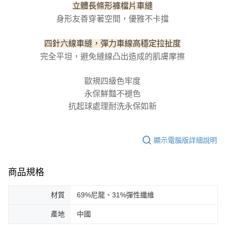
立體長條形褲檔片車縫
５．嚴禁一人註冊多個帳號或使用他人資訊註冊。若發現惡意使用之情形，
恩沛科技股份有限公司將有權停止該用戶之使用額度並採取法律行動。
身形友善穿著空間，優雅不卡擋
四針六線車縫，彈力車線高穩定拉扯度
完全平坦，避免縫線凸出造成的肌膚摩擦
歐規四級色牢度
永保鮮豔不褪色
抗起球處理耐洗永保如新
顯示電腦版詳細說明
商品規格
材質
69%尼龍、31%彈性纖維
產地
中國