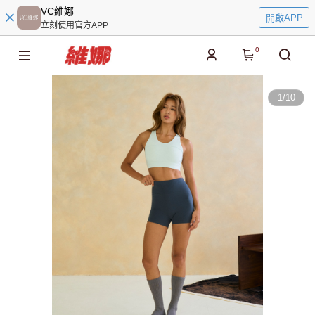
VC維娜
開啟APP
立刻使用官方APP
0
1
/
10