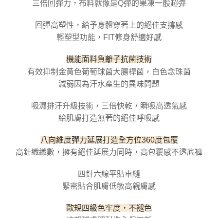
三倍回彈力，布料就像是Q彈的果凍一般超彈
５．嚴禁一人註冊多個帳號或使用他人資訊註冊。若發現惡意使用之情形，
恩沛科技股份有限公司將有權停止該用戶之使用額度並採取法律行動。
回彈高塑性，給予身體穿著上的絕佳支撐感
輕塑型功能，FIT修身舒適好感
機能面料負離子抗菌技術
有效抑制金黃色葡萄球菌大腸桿菌，白色念珠菌
減弱因為汗水產生的異味問題
吸濕排汗升級技術，三倍快乾，瞬吸高透氣感
給肌膚打造無著的絕佳呼吸感
八向維度彈力延展打造全方位360度包覆
高針織織數，擁有絕佳延展力同時，高包覆感不透底褲
四針六線平貼車縫
緊密貼合肌膚低敏高親膚感
歐規四級色牢度，不褪色