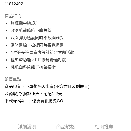
信用卡分期付款
11812402
3 期 0 利率 每期
NT$293
21家銀行
商品特色
6 期 0 利率 每期
NT$146
21家銀行
合作金庫商業銀行
第一商業銀行
無褲擋中線設計
華南商業銀行
彰化商業銀行
合作金庫商業銀行
第一商業銀行
超商取貨付款
收腹剪裁修飾下腹曲線
上海商業儲蓄銀行
台北富邦商業銀行
華南商業銀行
彰化商業銀行
國泰世華商業銀行
兆豐國際商業銀行
八面彈力透氣同時不緊繃難受
LINE Pay
上海商業儲蓄銀行
台北富邦商業銀行
臺灣中小企業銀行
台中商業銀行
倒Ｖ臀線，拉提同時視覺提臀
國泰世華商業銀行
兆豐國際商業銀行
匯豐（台灣）商業銀行
華泰商業銀行
Apple Pay
臺灣中小企業銀行
台中商業銀行
4吋褲長褲管寬度設計符合大腿活動
聯邦商業銀行
遠東國際商業銀行
匯豐（台灣）商業銀行
華泰商業銀行
輕塑型功能，FIT修身舒適好感
街口支付
元大商業銀行
永豐商業銀行
聯邦商業銀行
遠東國際商業銀行
機能面料負離子抗菌技術
玉山商業銀行
星展（台灣）商業銀行
元大商業銀行
永豐商業銀行
悠遊付
台新國際商業銀行
中國信託商業銀行
玉山商業銀行
星展（台灣）商業銀行
銷售重點
台灣樂天信用卡公司
台新國際商業銀行
中國信託商業銀行
AFTEE先享後付
商品現貨，下單後隔天出貨(不含六日及例假日)
台灣樂天信用卡公司
相關說明
超商取貨付款3-5天，宅配1-2天
【關於「AFTEE先享後付」】
下載app第一手優惠資訊搶先GO
ATM付款
AFTEE先享後付是「在收到商品之後才付款」的支付方式。 讓您購物簡單
便利好安心！
１．簡單：不需註冊會員、不需綁卡、不需儲值。
運送方式
２．便利：只要手機號碼，簡訊認證，即可結帳。
３．安心：先確認商品／服務後，再付款。
全家取貨付款
詳細說明
商品規格
相關推薦