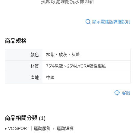
抗起球處理耐洗永保如新
顯示電腦版詳細說明
商品規格
顏色
松紫、碳灰、灰藍
材質
75%尼龍、25%LYCRA彈性纖維
產地
中國
客服
商品相關分類 (1)
▸ VC SPORT｜運動服飾
運動短褲