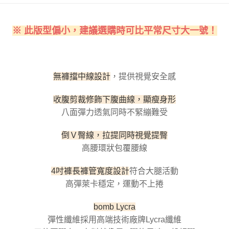
每筆NT$100，滿NT$800(含以上)免運費
【「AFTEE先享後付」結帳流程】
１．於結帳方式選擇「AFTEE先享後付」後，將跳轉至「AFTEE先享後付」
付款後全家取貨
結帳頁面，進行簡訊認證並確認金額後，即可完成結帳。
※ 此版型偏小，建議選購時可比平常尺寸大一號！
２．訂單成立數日內，您將收到繳費通知簡訊。
每筆NT$100，滿NT$800(含以上)免運費
３．收到繳費通知簡訊後14天內，點擊此簡訊中的連結，可透過四大超商／
ATM／網路銀行／等多元方式進行付款，方視為交易完成。
7-11取貨付款
※ 請注意：結帳手續完成當下不需立刻繳費，但若您需要取消訂單，請聯絡
每筆NT$100，滿NT$800(含以上)免運費
購買商品的店家。未經商家同意取消之訂單仍視為有效，需透過AFTEE先享
，提供視覺安全感
無褲擋中線設計
後付繳納相關費用。
付款後7-11取貨
※ 交易是否成功請以「AFTEE先享後付 」之結帳頁面顯示為準，若有關於
是否繳費成功／繳費後需取消欲退款等相關疑問，請聯繫「AFTEE先享後付
收腹剪裁修飾下腹曲線，顯瘦身形
每筆NT$100，滿NT$800(含以上)免運費
客戶支援中心」
https://netprotections.freshdesk.com/support/home
八面彈力透氣同時不緊繃難受
宅配
【注意事項】
１．透過由恩沛科技股份有限公司提供之「AFTEE先享後付」服務完成之交
每筆NT$100，滿NT$800(含以上)免運費
倒Ｖ臀線，拉提同時視覺提臀
易，需依本服務之必要範圍內提供個人資料，並將交易相關給付款項請求債
高腰環狀包覆腰線
權轉讓予恩沛科技股份有限公司。
海外宅配
查看運費
２．關於個人資料處理事宜，請瀏覽以下網址：
符合大腿活動
https://aftee.tw/terms/#terms3
4吋褲長褲管寬度設計
３．未成年的使用者請事先徵得法定代理人或監護人之同意方可使用
高彈萊卡穩定，運動不上捲
「AFTEE先享後付」，若未經同意申辦者引起之損失，本公司不負相關責
任。
bomb Lycra
４．使用「AFTEE先享後付」時，將依據個別帳號之用戶狀況，依本公司即
時審查核予不同之上限額度；若仍有額度不足之情形，本公司將視審查結果
彈性纖維採用高端技術廠牌Lycra纖維
請求用戶進行身份認證。