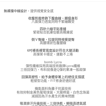
每筆NT$100，滿NT$800(含以上)免運費
【「AFTEE先享後付」結帳流程】
１．於結帳方式選擇「AFTEE先享後付」後，將跳轉至「AFTEE先享後付」
付款後全家取貨
無褲擋中線設計
，提供視覺安全感
結帳頁面，進行簡訊認證並確認金額後，即可完成結帳。
２．訂單成立數日內，您將收到繳費通知簡訊。
每筆NT$100，滿NT$800(含以上)免運費
收腹剪裁修飾下腹曲線，顯瘦身形
３．收到繳費通知簡訊後14天內，點擊此簡訊中的連結，可透過四大超商／
八面彈力透氣同時不緊繃難受
ATM／網路銀行／等多元方式進行付款，方視為交易完成。
7-11取貨付款
※ 請注意：結帳手續完成當下不需立刻繳費，但若您需要取消訂單，請聯絡
四針六線平貼車縫
每筆NT$100，滿NT$800(含以上)免運費
購買商品的店家。未經商家同意取消之訂單仍視為有效，需透過AFTEE先享
緊密貼合肌膚低敏高親膚感
後付繳納相關費用。
倒Ｖ臀線，拉提同時視覺提臀
付款後7-11取貨
※ 交易是否成功請以「AFTEE先享後付 」之結帳頁面顯示為準，若有關於
高腰環狀包覆腰線
是否繳費成功／繳費後需取消欲退款等相關疑問，請聯繫「AFTEE先享後付
每筆NT$100，滿NT$800(含以上)免運費
客戶支援中心」
https://netprotections.freshdesk.com/support/home
6吋褲長褲管寬度設計符合大腿活動
高彈萊卡穩定，運動不上捲
宅配
【注意事項】
bomb Lycra
１．透過由恩沛科技股份有限公司提供之「AFTEE先享後付」服務完成之交
每筆NT$100，滿NT$800(含以上)免運費
彈性纖維採用高端技術廠牌Lycra纖維
易，需依本服務之必要範圍內提供個人資料，並將交易相關給付款項請求債
三倍回彈力，布料就像是Q彈的果凍一般超彈
權轉讓予恩沛科技股份有限公司。
海外宅配
查看運費
２．關於個人資料處理事宜，請瀏覽以下網址：
回彈高塑性，給予身體穿著上的絕佳支撐感
https://aftee.tw/terms/#terms3
輕塑型功能，FIT修身舒適好感
３．未成年的使用者請事先徵得法定代理人或監護人之同意方可使用
「AFTEE先享後付」，若未經同意申辦者引起之損失，本公司不負相關責
機能面料負離子抗菌技術
任。
有效抑制金黃色葡萄球菌，大腸桿菌，白色念珠菌
減弱因為汗水產生的異味問題
４．使用「AFTEE先享後付」時，將依據個別帳號之用戶狀況，依本公司即
時審查核予不同之上限額度；若仍有額度不足之情形，本公司將視審查結果
吸濕排汗升級技術，三倍快乾，瞬吸高透氣感
請求用戶進行身份認證。