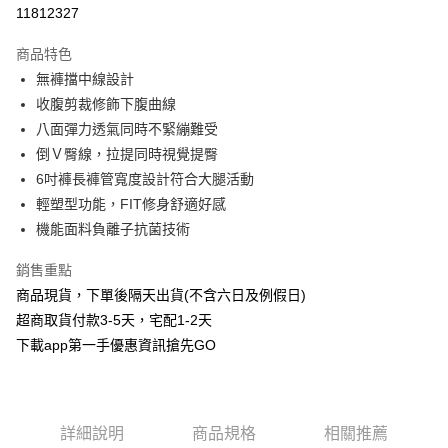
信用卡分期付款
11812327
3 期 0 利率 每期
NT$293
21家銀行
商品特色
6 期 0 利率 每期
NT$146
21家銀行
合作金庫商業銀行
第一商業銀行
無褲擋中線設計
華南商業銀行
彰化商業銀行
合作金庫商業銀行
第一商業銀行
超商取貨付款
收腹剪裁修飾下腹曲線
上海商業儲蓄銀行
台北富邦商業銀行
華南商業銀行
彰化商業銀行
國泰世華商業銀行
兆豐國際商業銀行
八面彈力透氣同時不緊繃難受
LINE Pay
上海商業儲蓄銀行
台北富邦商業銀行
臺灣中小企業銀行
台中商業銀行
倒Ｖ臀線，拉提同時視覺提臀
國泰世華商業銀行
兆豐國際商業銀行
匯豐（台灣）商業銀行
華泰商業銀行
Apple Pay
臺灣中小企業銀行
台中商業銀行
6吋褲長褲管寬度設計符合大腿活動
聯邦商業銀行
遠東國際商業銀行
匯豐（台灣）商業銀行
華泰商業銀行
輕塑型功能，FIT修身舒適好感
街口支付
元大商業銀行
永豐商業銀行
聯邦商業銀行
遠東國際商業銀行
機能面料負離子抗菌技術
玉山商業銀行
星展（台灣）商業銀行
元大商業銀行
永豐商業銀行
悠遊付
台新國際商業銀行
中國信託商業銀行
玉山商業銀行
星展（台灣）商業銀行
銷售重點
台灣樂天信用卡公司
台新國際商業銀行
中國信託商業銀行
AFTEE先享後付
商品現貨，下單後隔天出貨(不含六日及例假日)
台灣樂天信用卡公司
相關說明
超商取貨付款3-5天，宅配1-2天
【關於「AFTEE先享後付」】
下載app第一手優惠資訊搶先GO
ATM付款
AFTEE先享後付是「在收到商品之後才付款」的支付方式。 讓您購物簡單
便利好安心！
１．簡單：不需註冊會員、不需綁卡、不需儲值。
運送方式
２．便利：只要手機號碼，簡訊認證，即可結帳。
３．安心：先確認商品／服務後，再付款。
全家取貨付款
詳細說明
商品規格
相關推薦