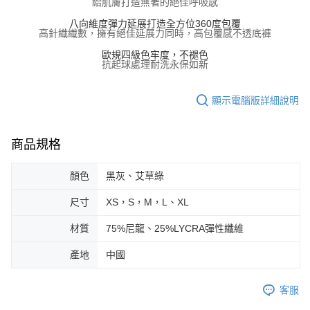
給肌膚打造無著的絕佳呼吸感
５．嚴禁一人註冊多個帳號或使用他人資訊註冊。若發現惡意使用之情形，
恩沛科技股份有限公司將有權停止該用戶之使用額度並採取法律行動。
八向維度彈力延展打造全方位360度包覆
高針織織數，擁有絕佳延展力同時，高包覆感不透底褲
歐規四級色牢度，不褪色
抗起球處理耐洗永保如新
顯示電腦版詳細說明
商品規格
顏色
黑灰、艾草綠
尺寸
XS，S，M，L、XL
材質
75%尼龍、25%LYCRA彈性纖維
產地
中國
客服