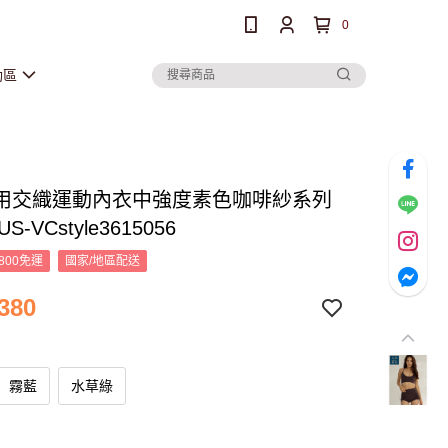
0
動區
用交織運動內衣中強度素色咖啡紗系列
US-VCstyle3615056
800免運
國家/地區配送
380
霧藍
水草綠