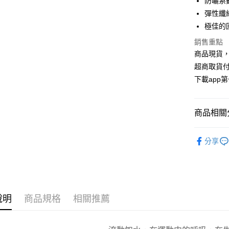
防曬系數
合作金
超商取貨
上海商
華南商
彈性纖
國泰世
LINE Pay
上海商
極佳的
臺灣中
國泰世
匯豐（
Apple Pay
銷售重點
臺灣中
聯邦商
商品現貨，
匯豐（
街口支付
元大商
聯邦商
超商取貨付
玉山商
元大商
悠遊付
下載app
台新國
玉山商
台灣樂
台新國
AFTEE先
台灣樂
相關說明
商品相關分
【關於「A
ATM付款
AFTEE
▸ VC S
便利好安
分享
１．簡單
２．便利
運送方式
３．安心
全家取貨
【「AFT
每筆NT$1
１．於結帳
說明
商品規格
相關推薦
付」結帳
付款後全
２．訂單
３．收到繳
每筆NT$1