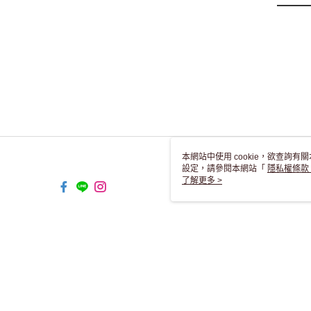
本網站中使用 cookie，欲查詢有關
設定，請參閱本網站「
隱私權條款
使用 cookie。
了解更多 >
TW-MWG1-67-194 Web2.0 Defaul
© 2026 by 錦虹有限公司