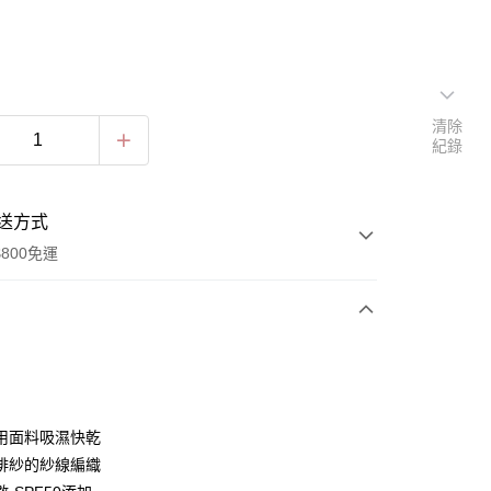
清除
紀錄
送方式
800免運
次付款
期付款
0 利率 每期
NT$460
21家銀行
用面料吸濕快乾
0 利率 每期
NT$230
21家銀行
庫商業銀行
第一商業銀行
啡紗的紗線編織
業銀行
彰化商業銀行