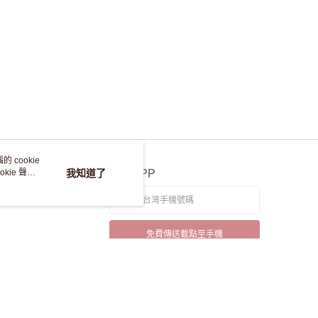
 cookie
kie 聲明
我知道了
官方APP
免費傳送載點至手機
本站最佳瀏覽環境請使用 Google Chrome、Firefox 或 Edge 以上版本