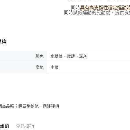
同時
具有高支撐性穩定運動
同時減低運動的晃動感，提供良
規格
顏色
水草綠、霧藍、深灰
產地
中國
個商品嗎？購買後給他一個好評吧
熱銷
全站排行