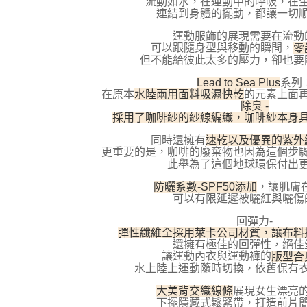
流動如水，在運動中的呼吸，在
／ATM／
連結到身體的擺動，都讓一切
※ 請注意
7-11取貨
絡購買商品
運動服飾的展現需要在流動
先享後付
每筆NT$1
可以跟隨身型與移動的瞬間，
零
※ 交易是
但不能給彼此太多的壓力，卻也要
是否繳費成
付款後7-1
付客戶支
Lead to Sea Plus
系列
每筆NT$1
在原本
水陸兩用面料吸濕快乾
的元素上面
【注意事
除臭 -
宅配
１．透過由
採用了咖啡紗的紗線編織，咖啡紗本身
交易，需
每筆NT$1
求債權轉
同時還擁有
速乾以及優異的紫外
２．關於
更重要的是，咖啡的廢棄物也因為這個步
海外宅配
https://aft
此舉為了這個地球環保付出
３．未成
防曬系數-SPF50添加
，讓肌膚
「AFTE
可以有限延遲被曬紅與曬傷
任。
４．使用「
回彈力-
即時審查
彈性纖維全採用萊卡公司材質，讓布料
結果請求
還擁有極佳的回彈性，絕佳
５．嚴禁
讓運動內衣與運動褲的
版型合
形，恩沛
水上陸上運動隨時切換，依舊保有
動。
大美背交織線條
展現女生漂亮
下擺隱藏式鬆緊帶，打造前片