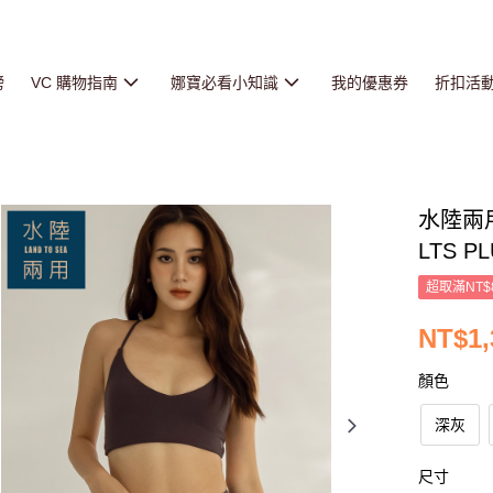
榜
VC 購物指南
娜寶必看小知識
我的優惠券
折扣活
水陸兩
LTS PL
超取滿NT$
NT$1,
顏色
深灰
尺寸