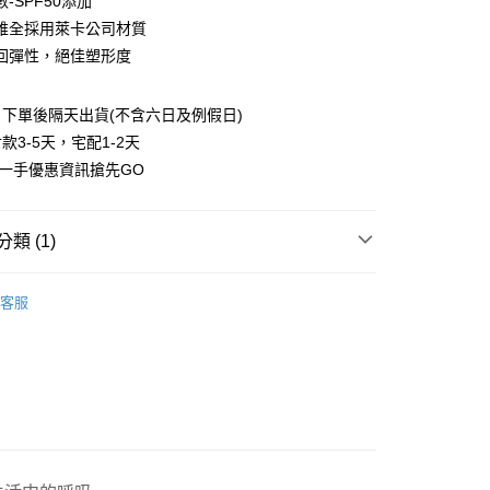
-SPF50添加
庫商業銀行
第一商業銀行
付款
業儲蓄銀行
台北富邦商業銀行
業銀行
彰化商業銀行
維全採用萊卡公司材質
華商業銀行
兆豐國際商業銀行
業儲蓄銀行
台北富邦商業銀行
回彈性，絕佳塑形度
小企業銀行
台中商業銀行
華商業銀行
兆豐國際商業銀行
台灣）商業銀行
華泰商業銀行
小企業銀行
台中商業銀行
業銀行
遠東國際商業銀行
下單後隔天出貨(不含六日及例假日)
台灣）商業銀行
華泰商業銀行
業銀行
永豐商業銀行
業銀行
遠東國際商業銀行
款3-5天，宅配1-2天
業銀行
星展（台灣）商業銀行
業銀行
永豐商業銀行
第一手優惠資訊搶先GO
際商業銀行
中國信託商業銀行
業銀行
星展（台灣）商業銀行
天信用卡公司
際商業銀行
中國信託商業銀行
享後付
天信用卡公司
類 (1)
FTEE先享後付」】
先享後付是「在收到商品之後才付款」的支付方式。 讓您購物簡單
PORT｜運動服飾
運動內衣
心！
客服
：不需註冊會員、不需綁卡、不需儲值。
：只要手機號碼，簡訊認證，即可結帳。
：先確認商品／服務後，再付款。
付款
EE先享後付」結帳流程】
00，滿NT$800(含以上)免運費
方式選擇「AFTEE先享後付」後，將跳轉至「AFTEE先享後
頁面，進行簡訊認證並確認金額後，即可完成結帳。
家取貨
成立數日內，您將收到繳費通知簡訊。
費通知簡訊後14天內，點擊此簡訊中的連結，可透過四大超商
00，滿NT$800(含以上)免運費