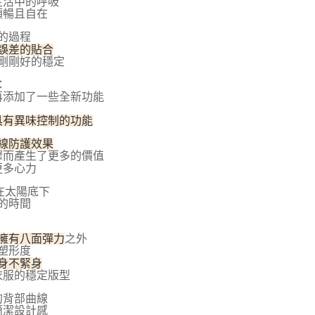
生活中的呼吸
網路銀行／等多元方式進行付款，方視為交易完成。
順暢且自在
：結帳手續完成當下不需立刻繳費，但若您需要取消訂單，請聯
付款
的店家。未經商家同意取消之訂單仍視為有效，需透過AFTEE
的過程
繳納相關費用。
00，滿NT$800(含以上)免運費
誤差的貼合
否成功請以「AFTEE先享後付 」之結帳頁面顯示為準，若有關於
剛剛好的穩定
功／繳費後需取消欲退款等相關疑問，請聯繫「AFTEE先享後
1取貨
援中心」
https://netprotections.freshdesk.com/support/home
：
00，滿NT$800(含以上)免運費
再添加了一些全新功能
項】
恩沛科技股份有限公司提供之「AFTEE先享後付」服務完成之
具有異味控制的功能
依本服務之必要範圍內提供個人資料，並將交易相關給付款項請
00，滿NT$800(含以上)免運費
讓予恩沛科技股份有限公司。
線防護效果
個人資料處理事宜，請瀏覽以下網址：
驟而產生了更多的價值
查看運費
ee.tw/terms/#terms3
更多心力
年的使用者請事先徵得法定代理人或監護人之同意方可使用
在太陽底下
E先享後付」，若未經同意申辦者引起之損失，本公司不負相關責
的時間
AFTEE先享後付」時，將依據個別帳號之用戶狀況，依本公司
核予不同之上限額度；若仍有額度不足之情形，本公司將視審查
擁有八面彈力
之外
用戶進行身份認證。
塑形度
一人註冊多個帳號或使用他人資訊註冊。若發現惡意使用之情
身不緊身
科技股份有限公司將有權停止該用戶之使用額度並採取法律行
衣服的穩定版型
的背部曲線
簡潔設計感