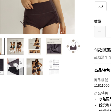
XS
數量
付款與運
超取滿NT$
付款方式
商品特色
信用卡一
商品編號
11811000
信用卡分
商品特色
3 期 
水陸兩
6 期 
合作金
除臭咖
華南商