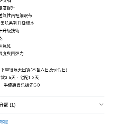
型微調
庫商業銀行
第一商業銀行
付款
業儲蓄銀行
台北富邦商業銀行
業銀行
彰化商業銀行
覆度提升
華商業銀行
兆豐國際商業銀行
業儲蓄銀行
台北富邦商業銀行
透氣性內裡網眼布
小企業銀行
台中商業銀行
華商業銀行
兆豐國際商業銀行
th柔肌系列升級版本
台灣）商業銀行
華泰商業銀行
小企業銀行
台中商業銀行
業銀行
遠東國際商業銀行
汗升級技術
台灣）商業銀行
華泰商業銀行
業銀行
永豐商業銀行
乾
業銀行
遠東國際商業銀行
業銀行
星展（台灣）商業銀行
業銀行
永豐商業銀行
透氣感
際商業銀行
中國信託商業銀行
業銀行
星展（台灣）商業銀行
展度與回彈力
天信用卡公司
際商業銀行
中國信託商業銀行
享後付
天信用卡公司
下單後隔天出貨(不含六日及例假日)
FTEE先享後付」】
先享後付是「在收到商品之後才付款」的支付方式。 讓您購物簡單
款3-5天，宅配1-2天
心！
第一手優惠資訊搶先GO
：不需註冊會員、不需綁卡、不需儲值。
：只要手機號碼，簡訊認證，即可結帳。
：先確認商品／服務後，再付款。
類 (1)
付款
EE先享後付」結帳流程】
00，滿NT$800(含以上)免運費
方式選擇「AFTEE先享後付」後，將跳轉至「AFTEE先享後
PORT｜運動服飾
運動內衣
頁面，進行簡訊認證並確認金額後，即可完成結帳。
客服
家取貨
成立數日內，您將收到繳費通知簡訊。
費通知簡訊後14天內，點擊此簡訊中的連結，可透過四大超商
00，滿NT$800(含以上)免運費