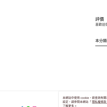
評價
喜歡這
本分類
本網站中使用 cookie，欲查詢有關
設定，請參閱本網站「
隱私權條款
使用 cookie。
了解更多 >