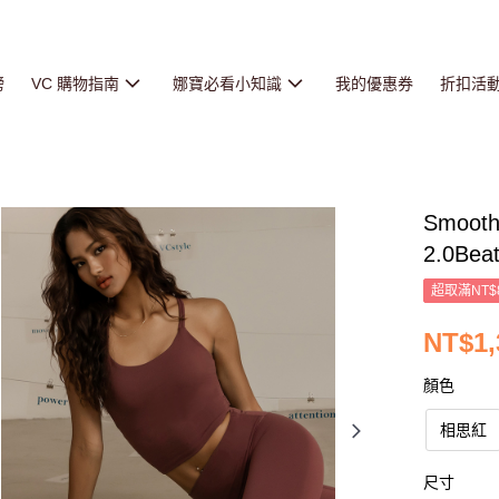
榜
VC 購物指南
娜寶必看小知識
我的優惠券
折扣活
Smo
2.0Bea
超取滿NT$
NT$1,
顏色
相思紅
尺寸