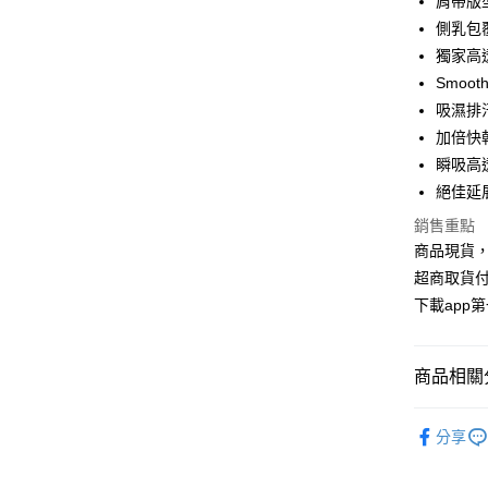
肩帶版
合作金
超商取貨
上海商
華南商
側乳包
國泰世
LINE Pay
上海商
獨家高
臺灣中
國泰世
Smoo
匯豐（
Apple Pay
臺灣中
聯邦商
吸濕排
匯豐（
街口支付
元大商
加倍快
聯邦商
玉山商
元大商
瞬吸高
悠遊付
台新國
玉山商
絕佳延
台灣樂
台新國
AFTEE先
銷售重點
台灣樂
相關說明
商品現貨，
【關於「A
ATM付款
AFTEE
超商取貨付
便利好安
下載app
１．簡單
２．便利
運送方式
３．安心
商品相關分
全家取貨
【「AFT
每筆NT$1
１．於結帳
▸ VC S
付」結帳
分享
付款後全
２．訂單
３．收到繳
每筆NT$1