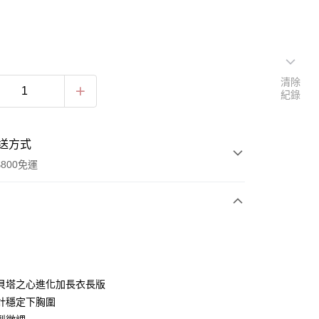
清除
紀錄
送方式
800免運
次付款
期付款
0 利率 每期
NT$460
21家銀行
貝塔之心進化加長衣長版
0 利率 每期
NT$230
21家銀行
庫商業銀行
第一商業銀行
計穩定下胸圍
業銀行
彰化商業銀行