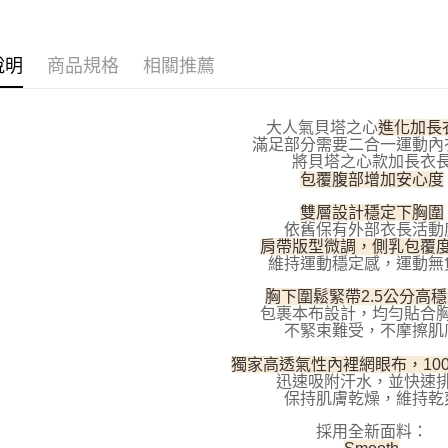
／ATM／
※ 請注意
7-11取貨
絡購買商品
先享後付
每筆NT$1
說明
商品規格
相關推薦
※ 交易是
是否繳費成
付款後7-1
付客戶支
每筆NT$1
大人氣貝塔之心
進化加長
滿足部分需要二合一運動內
【注意事
宅配
將貝塔之心款加長衣
１．透過由
包覆腹部增加安心度
交易，需
每筆NT$1
求債權轉
雙層設計穩定下胸圍
２．關於
海外宅配
依舊保有外部衣長活動
https://aft
肩帶版型微調，側乳包覆
３．未成
維持運動穩定感，運動無
「AFTE
任。
胸下圍鬆緊帶2.5公分高
４．使用「
包裹本布設計，均勻貼合
即時審查
不緊束難受，不摩擦肌
結果請求
獨家高透氣性內裡網眼布，10
５．嚴禁
迅速吸附汗水，並快速
形，恩沛
保持肌膚乾燥，維持乾
動。
採用全新面料：