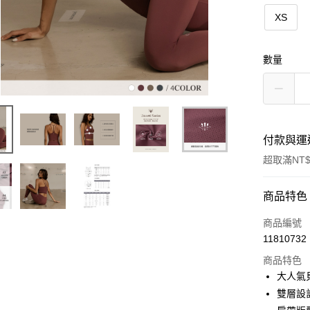
XS
數量
付款與運
超取滿NT$
付款方式
商品特色
信用卡一
商品編號
11810732
信用卡分
商品特色
3 期 
大人氣
6 期 
合作金
雙層設
華南商