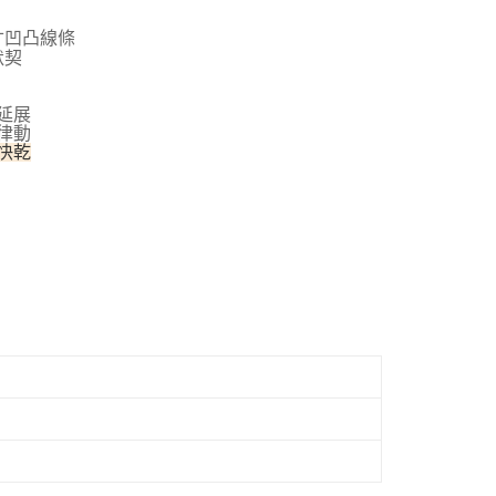
寸凹凸線條
默契
延展
律動
快乾