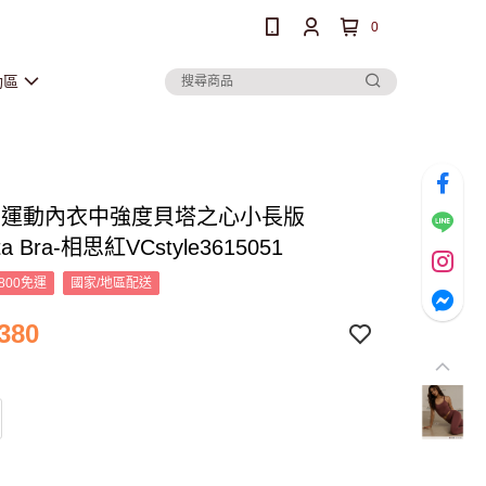
0
動區
oth運動內衣中強度貝塔之心小長版
ta Bra-相思紅VCstyle3615051
800免運
國家/地區配送
380