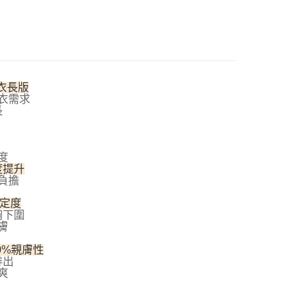
網路銀行／等多元方式進行付款，方視為交易完成。
：結帳手續完成當下不需立刻繳費，但若您需要取消訂單，請聯
付款
的店家。未經商家同意取消之訂單仍視為有效，需透過AFTEE
繳納相關費用。
00，滿NT$800(含以上)免運費
否成功請以「AFTEE先享後付 」之結帳頁面顯示為準，若有關於
功／繳費後需取消欲退款等相關疑問，請聯繫「AFTEE先享後
1取貨
援中心」
https://netprotections.freshdesk.com/support/home
00，滿NT$800(含以上)免運費
衣長版
衣需求
項】
長
恩沛科技股份有限公司提供之「AFTEE先享後付」服務完成之
依本服務之必要範圍內提供個人資料，並將交易相關給付款項請
00，滿NT$800(含以上)免運費
讓予恩沛科技股份有限公司。
個人資料處理事宜，請瀏覽以下網址：
查看運費
度
ee.tw/terms/#terms3
度提升
年的使用者請事先徵得法定代理人或監護人之同意方可使用
負擔
E先享後付」，若未經同意申辦者引起之損失，本公司不負相關責
穩定度
AFTEE先享後付」時，將依據個別帳號之用戶狀況，依本公司
胸下圍
核予不同之上限額度；若仍有額度不足之情形，本公司將視審查
膚
用戶進行身份認證。
0%親膚性
一人註冊多個帳號或使用他人資訊註冊。若發現惡意使用之情
排出
科技股份有限公司將有權停止該用戶之使用額度並採取法律行
爽