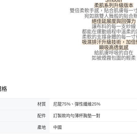
Smooth
柔肌系列升級版本
雙倍柔軟手感，貼合肌膚每一
宛如跳雙人舞般的貼合
絕佳延展度與回彈力
讓布料的每一支紗線
都能在運動過程中溫柔的
柔軟的支撐身體的每一寸
吸濕排汗升級技術，加倍
瞬吸高透氣感
給肌膚呼吸的自在
如被煙霧包圍的輕柔
規格
材質
尼龍75%、彈性纖維25%
配件
訂製款均勻薄杯胸墊一對
產地
中國