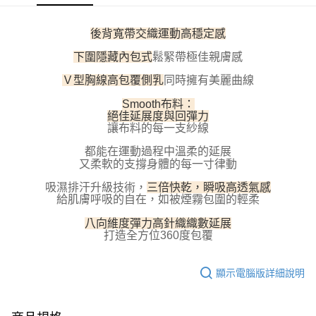
每筆NT$100，滿NT$800(含以上)免運費
【「AFTEE先享後付」結帳流程】
１．於結帳方式選擇「AFTEE先享後付」後，將跳轉至「AFTEE先享後付」
付款後全家取貨
結帳頁面，進行簡訊認證並確認金額後，即可完成結帳。
後背寬帶交織運動高穩定感
２．訂單成立數日內，您將收到繳費通知簡訊。
每筆NT$100，滿NT$800(含以上)免運費
下圍隱藏內包式
鬆緊帶極佳親膚感
３．收到繳費通知簡訊後14天內，點擊此簡訊中的連結，可透過四大超商／
ATM／網路銀行／等多元方式進行付款，方視為交易完成。
7-11取貨付款
Ｖ型胸線高包覆側乳
同時擁有美麗曲線
※ 請注意：結帳手續完成當下不需立刻繳費，但若您需要取消訂單，請聯絡
每筆NT$100，滿NT$800(含以上)免運費
購買商品的店家。未經商家同意取消之訂單仍視為有效，需透過AFTEE先享
Smooth布料：
後付繳納相關費用。
絕佳延展度與回彈力
付款後7-11取貨
※ 交易是否成功請以「AFTEE先享後付 」之結帳頁面顯示為準，若有關於
讓布料的每一支紗線
是否繳費成功／繳費後需取消欲退款等相關疑問，請聯繫「AFTEE先享後付
每筆NT$100，滿NT$800(含以上)免運費
客戶支援中心」
https://netprotections.freshdesk.com/support/home
都能在運動過程中溫柔的延展
又柔軟的支撐身體的每一寸律動
宅配
【注意事項】
１．透過由恩沛科技股份有限公司提供之「AFTEE先享後付」服務完成之交
每筆NT$100，滿NT$800(含以上)免運費
吸濕排汗升級技術，
三倍快乾，瞬吸高透氣感
易，需依本服務之必要範圍內提供個人資料，並將交易相關給付款項請求債
給肌膚呼吸的自在，如被煙霧包圍的輕柔
權轉讓予恩沛科技股份有限公司。
海外宅配
查看運費
２．關於個人資料處理事宜，請瀏覽以下網址：
八向維度彈力高針織織數延展
打造全方位360度包覆
https://aftee.tw/terms/#terms3
３．未成年的使用者請事先徵得法定代理人或監護人之同意方可使用
「AFTEE先享後付」，若未經同意申辦者引起之損失，本公司不負相關責
顯示電腦版詳細說明
任。
４．使用「AFTEE先享後付」時，將依據個別帳號之用戶狀況，依本公司即
時審查核予不同之上限額度；若仍有額度不足之情形，本公司將視審查結果
請求用戶進行身份認證。