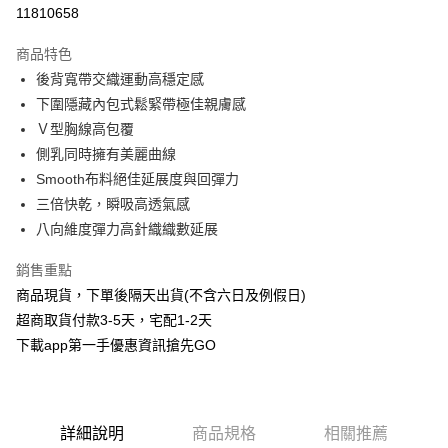
信用卡分期付款
11810658
3 期 0 利率 每期
NT$460
21家銀行
商品特色
6 期 0 利率 每期
NT$230
21家銀行
合作金庫商業銀行
第一商業銀行
後背寬帶交織運動高穩定感
華南商業銀行
彰化商業銀行
合作金庫商業銀行
第一商業銀行
超商取貨付款
下圍隱藏內包式鬆緊帶極佳親膚感
上海商業儲蓄銀行
台北富邦商業銀行
華南商業銀行
彰化商業銀行
國泰世華商業銀行
兆豐國際商業銀行
Ｖ型胸線高包覆
LINE Pay
上海商業儲蓄銀行
台北富邦商業銀行
臺灣中小企業銀行
台中商業銀行
側乳同時擁有美麗曲線
國泰世華商業銀行
兆豐國際商業銀行
匯豐（台灣）商業銀行
華泰商業銀行
Apple Pay
臺灣中小企業銀行
台中商業銀行
Smooth布料絕佳延展度與回彈力
聯邦商業銀行
遠東國際商業銀行
匯豐（台灣）商業銀行
華泰商業銀行
三倍快乾，瞬吸高透氣感
街口支付
元大商業銀行
永豐商業銀行
聯邦商業銀行
遠東國際商業銀行
八向維度彈力高針織織數延展
玉山商業銀行
星展（台灣）商業銀行
元大商業銀行
永豐商業銀行
悠遊付
台新國際商業銀行
中國信託商業銀行
玉山商業銀行
星展（台灣）商業銀行
銷售重點
台灣樂天信用卡公司
台新國際商業銀行
中國信託商業銀行
AFTEE先享後付
商品現貨，下單後隔天出貨(不含六日及例假日)
台灣樂天信用卡公司
相關說明
超商取貨付款3-5天，宅配1-2天
【關於「AFTEE先享後付」】
下載app第一手優惠資訊搶先GO
ATM付款
AFTEE先享後付是「在收到商品之後才付款」的支付方式。 讓您購物簡單
便利好安心！
１．簡單：不需註冊會員、不需綁卡、不需儲值。
運送方式
２．便利：只要手機號碼，簡訊認證，即可結帳。
３．安心：先確認商品／服務後，再付款。
全家取貨付款
詳細說明
商品規格
相關推薦