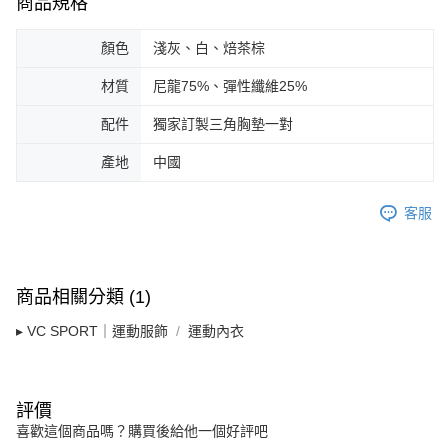
商品規格
５．嚴禁一人註冊多個帳號或使用他人資訊註冊。若發現惡意使用之情形，
恩沛科技股份有限公司將有權停止該用戶之使用額度並採取法律行動。
顏色
淺灰、白、焙茶棕
材質
尼龍75%、彈性纖維25%
配件
獨家訂製三角胸墊一對
產地
中國
客服
商品相關分類 (1)
▸ VC SPORT｜運動服飾
運動內衣
評價
喜歡這個商品嗎？購買後給他一個好評吧