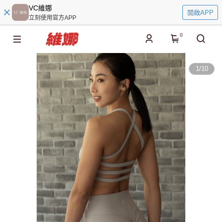
VC維娜
開啟APP
立刻使用官方APP
0
1
/
10