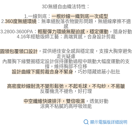
每筆NT$100，滿NT$800(含以上)免運費
【「AFTEE先享後付」結帳流程】
3D無縫自由織法特性：
１．於結帳方式選擇「AFTEE先享後付」後，將跳轉至「AFTEE先享後付」
付款後全家取貨
結帳頁面，進行簡訊認證並確認金額後，即可完成結帳。
1.一線到底：
一根紗線一織到底一次成型
２．訂單成立數日內，您將收到繳費通知簡訊。
每筆NT$100，滿NT$800(含以上)免運費
2.
360度無縫環繞
：無車縫脫落衣物變形問題，無縫線摩擦不適
３．收到繳費通知簡訊後14天內，點擊此簡訊中的連結，可透過四大超商／
感
ATM／網路銀行／等多元方式進行付款，方視為交易完成。
3.2800-3600PA：
輕壓彈力環繞無壓迫感，穩定運動
，隨身好動
7-11取貨付款
※ 請注意：結帳手續完成當下不需立刻繳費，但若您需要取消訂單，請聯絡
4.16年經驗版師工藝：高端質感，合身設計剪裁
每筆NT$100，滿NT$800(含以上)免運費
購買商品的店家。未經商家同意取消之訂單仍視為有效，需透過AFTEE先享
後付繳納相關費用。
付款後7-11取貨
※ 交易是否成功請以「AFTEE先享後付 」之結帳頁面顯示為準，若有關於
圓領包覆領口設計
，提供絕佳安全感與穩定度，支撐大胸穿避免
是否繳費成功／繳費後需取消欲退款等相關疑問，請聯繫「AFTEE先享後付
走光疑慮
每筆NT$100，滿NT$800(含以上)免運費
客戶支援中心」
https://netprotections.freshdesk.com/support/home
內層胸下緣雙圈穩定設計保持運動過程中跳動大幅度運動的支
撐，維持胸部不位移
宅配
設計曲線下擺剪裁合身不緊身
，巧妙隱藏遮蔽小肚肚
【注意事項】
１．透過由恩沛科技股份有限公司提供之「AFTEE先享後付」服務完成之交
每筆NT$100，滿NT$800(含以上)免運費
易，需依本服務之必要範圍內提供個人資料，並將交易相關給付款項請求債
高密度紗線耐洗不變形鬆弛，不起毛球，不勾紗，不易皺
權轉讓予恩沛科技股份有限公司。
海外宅配
查看運費
反覆機洗不褪色，好打理
２．關於個人資料處理事宜，請瀏覽以下網址：
https://aftee.tw/terms/#terms3
中空纖維快速排汗，雙倍吸濕
，透氣好動
３．未成年的使用者請事先徵得法定代理人或監護人之同意方可使用
涼爽不粘膩的高呼吸效能
「AFTEE先享後付」，若未經同意申辦者引起之損失，本公司不負相關責
任。
４．使用「AFTEE先享後付」時，將依據個別帳號之用戶狀況，依本公司即
顯示電腦版詳細說明
時審查核予不同之上限額度；若仍有額度不足之情形，本公司將視審查結果
請求用戶進行身份認證。