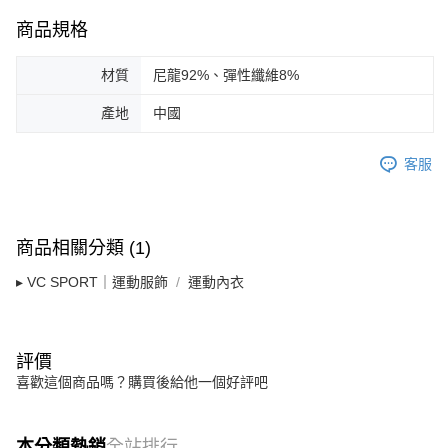
５．嚴禁一人註冊多個帳號或使用他人資訊註冊。若發現惡意使用之情形，
商品規格
恩沛科技股份有限公司將有權停止該用戶之使用額度並採取法律行動。
材質
尼龍92%、彈性纖維8%
產地
中國
客服
商品相關分類 (1)
▸ VC SPORT｜運動服飾
運動內衣
評價
喜歡這個商品嗎？購買後給他一個好評吧
本分類熱銷
全站排行