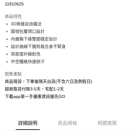
信用卡分期付款
11810625
3 期 0 利率 每期
NT$393
21家銀行
商品特色
6 期 0 利率 每期
NT$196
21家銀行
合作金庫商業銀行
第一商業銀行
3D無縫自由織法
華南商業銀行
彰化商業銀行
合作金庫商業銀行
第一商業銀行
超商取貨付款
圓領包覆領口設計
上海商業儲蓄銀行
台北富邦商業銀行
華南商業銀行
彰化商業銀行
國泰世華商業銀行
兆豐國際商業銀行
內層胸下緣雙圈穩定設計
LINE Pay
上海商業儲蓄銀行
台北富邦商業銀行
臺灣中小企業銀行
台中商業銀行
設計曲線下擺剪裁合身不緊身
國泰世華商業銀行
兆豐國際商業銀行
匯豐（台灣）商業銀行
華泰商業銀行
Apple Pay
臺灣中小企業銀行
台中商業銀行
高密度紗線耐洗
聯邦商業銀行
遠東國際商業銀行
匯豐（台灣）商業銀行
華泰商業銀行
中空纖維快速排汗
街口支付
元大商業銀行
永豐商業銀行
聯邦商業銀行
遠東國際商業銀行
玉山商業銀行
星展（台灣）商業銀行
元大商業銀行
永豐商業銀行
銷售重點
悠遊付
台新國際商業銀行
中國信託商業銀行
玉山商業銀行
星展（台灣）商業銀行
商品現貨，下單後隔天出貨(不含六日及例假日)
台灣樂天信用卡公司
台新國際商業銀行
中國信託商業銀行
AFTEE先享後付
超商取貨付款3-5天，宅配1-2天
台灣樂天信用卡公司
相關說明
下載app第一手優惠資訊搶先GO
【關於「AFTEE先享後付」】
ATM付款
AFTEE先享後付是「在收到商品之後才付款」的支付方式。 讓您購物簡單
便利好安心！
１．簡單：不需註冊會員、不需綁卡、不需儲值。
運送方式
２．便利：只要手機號碼，簡訊認證，即可結帳。
詳細說明
商品規格
相關推薦
３．安心：先確認商品／服務後，再付款。
全家取貨付款