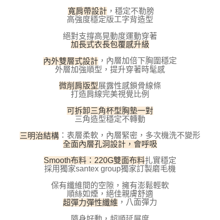
每筆NT$100，滿NT$800(含以上)免運費
【「AFTEE先享後付」結帳流程】
寬肩帶設計
，穩定不勒膀
１．於結帳方式選擇「AFTEE先享後付」後，將跳轉至「AFTEE先享後付」
高強度穩定版工字背造型
付款後全家取貨
結帳頁面，進行簡訊認證並確認金額後，即可完成結帳。
２．訂單成立數日內，您將收到繳費通知簡訊。
每筆NT$100，滿NT$800(含以上)免運費
絕對支撐高晃動度運動穿著
３．收到繳費通知簡訊後14天內，點擊此簡訊中的連結，可透過四大超商／
加長式衣長包覆感升級
ATM／網路銀行／等多元方式進行付款，方視為交易完成。
7-11取貨付款
※ 請注意：結帳手續完成當下不需立刻繳費，但若您需要取消訂單，請聯絡
內外雙層式設計
，內層加倍下胸圍穩定
每筆NT$100，滿NT$800(含以上)免運費
購買商品的店家。未經商家同意取消之訂單仍視為有效，需透過AFTEE先享
外層加強順型，提升穿著時髦感
後付繳納相關費用。
付款後7-11取貨
※ 交易是否成功請以「AFTEE先享後付 」之結帳頁面顯示為準，若有關於
微削肩版型
展露性感鎖骨線條
是否繳費成功／繳費後需取消欲退款等相關疑問，請聯繫「AFTEE先享後付
打造肩線完美視覺比例
每筆NT$100，滿NT$800(含以上)免運費
客戶支援中心」
https://netprotections.freshdesk.com/support/home
可拆卸三角杯型胸墊一對
宅配
三角造型穩定不轉動
【注意事項】
１．透過由恩沛科技股份有限公司提供之「AFTEE先享後付」服務完成之交
每筆NT$100，滿NT$800(含以上)免運費
三明治結構
：表層柔軟，內層緊密，多次機洗不變形
易，需依本服務之必要範圍內提供個人資料，並將交易相關給付款項請求債
全面內層孔洞設計，會呼吸
權轉讓予恩沛科技股份有限公司。
海外宅配
查看運費
２．關於個人資料處理事宜，請瀏覽以下網址：
Smooth布料：220G雙面布料
扎實穩定
https://aftee.tw/terms/#terms3
採用獨家santex group獨家訂製磨毛機
３．未成年的使用者請事先徵得法定代理人或監護人之同意方可使用
「AFTEE先享後付」，若未經同意申辦者引起之損失，本公司不負相關責
保有纖維間的空隙，擁有澎鬆輕軟
任。
順絲如煙，絕佳親膚舒適
４．使用「AFTEE先享後付」時，將依據個別帳號之用戶狀況，依本公司即
超彈力彈性纖維
，八面彈力
時審查核予不同之上限額度；若仍有額度不足之情形，本公司將視審查結果
請求用戶進行身份認證。
隨身好動，超順延展度