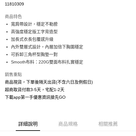
信用卡分期付款
11810309
3 期 0 利率 每期
NT$393
21家銀行
商品特色
6 期 0 利率 每期
NT$196
21家銀行
合作金庫商業銀行
第一商業銀行
寬肩帶設計，穩定不勒膀
華南商業銀行
彰化商業銀行
合作金庫商業銀行
第一商業銀行
超商取貨付款
高強度穩定版工字背造型
上海商業儲蓄銀行
台北富邦商業銀行
華南商業銀行
彰化商業銀行
國泰世華商業銀行
兆豐國際商業銀行
加長式衣長包覆感升級
LINE Pay
上海商業儲蓄銀行
台北富邦商業銀行
臺灣中小企業銀行
台中商業銀行
內外雙層式設計，內層加倍下胸圍穩定
國泰世華商業銀行
兆豐國際商業銀行
匯豐（台灣）商業銀行
華泰商業銀行
Apple Pay
臺灣中小企業銀行
台中商業銀行
可拆卸三角杯型胸墊一對
聯邦商業銀行
遠東國際商業銀行
匯豐（台灣）商業銀行
華泰商業銀行
Smooth布料：220G雙面布料扎實穩定
街口支付
元大商業銀行
永豐商業銀行
聯邦商業銀行
遠東國際商業銀行
玉山商業銀行
星展（台灣）商業銀行
元大商業銀行
永豐商業銀行
銷售重點
悠遊付
台新國際商業銀行
中國信託商業銀行
玉山商業銀行
星展（台灣）商業銀行
商品現貨，下單後隔天出貨(不含六日及例假日)
台灣樂天信用卡公司
台新國際商業銀行
中國信託商業銀行
AFTEE先享後付
超商取貨付款3-5天，宅配1-2天
台灣樂天信用卡公司
相關說明
下載app第一手優惠資訊搶先GO
【關於「AFTEE先享後付」】
ATM付款
AFTEE先享後付是「在收到商品之後才付款」的支付方式。 讓您購物簡單
便利好安心！
１．簡單：不需註冊會員、不需綁卡、不需儲值。
運送方式
２．便利：只要手機號碼，簡訊認證，即可結帳。
詳細說明
商品規格
相關推薦
３．安心：先確認商品／服務後，再付款。
全家取貨付款