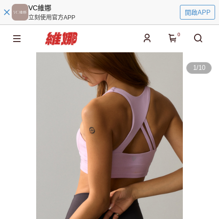
VC維娜
開啟APP
立刻使用官方APP
0
1
/
10