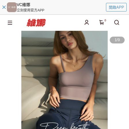
VC維娜
開啟APP
立刻使用官方APP
0
1
/
9