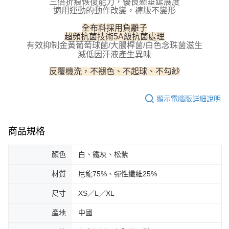
三倍折痕恢復能力，優良懸垂延展度
５．嚴禁一人註冊多個帳號或使用他人資訊註冊。若發現惡意使用之情形，
適用運動的動作改變，褲版不變形
恩沛科技股份有限公司將有權停止該用戶之使用額度並採取法律行動。
全布料採用負離子
超頻抗菌技術5A級抗菌處理
有效抑制金黃葡萄球菌/大腸桿菌/白色念珠菌滋生
減低因汗液產生異味
反覆機洗，不褪色、不起球、不勾紗
顯示電腦版詳細說明
商品規格
顏色
白、鐵灰、松紫
材質
尼龍75%、彈性纖維25%
尺寸
XS／L／XL
產地
中國