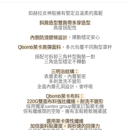
每筆NT$100，滿NT$800(含以上)免運費
【「AFTEE先享後付」結帳流程】
１．於結帳方式選擇「AFTEE先享後付」後，將跳轉至「AFTEE先享後付」
付款後全家取貨
如赫拉女神般擁有堅定且溫柔的風範
結帳頁面，進行簡訊認證並確認金額後，即可完成結帳。
２．訂單成立數日內，您將收到繳費通知簡訊。
每筆NT$100，滿NT$800(含以上)免運費
斜肩造型雙肩帶多穿造型
３．收到繳費通知簡訊後14天內，點擊此簡訊中的連結，可透過四大超商／
高度搭配性
ATM／網路銀行／等多元方式進行付款，方視為交易完成。
7-11取貨付款
※ 請注意：結帳手續完成當下不需立刻繳費，但若您需要取消訂單，請聯絡
內側防滑膠條設計
，運動穩定安心
每筆NT$100，滿NT$800(含以上)免運費
購買商品的店家。未經商家同意取消之訂單仍視為有效，需透過AFTEE先享
後付繳納相關費用。
Qbomb萊卡高彈面料
，多元包覆不同胸型罩杯
付款後7-11取貨
※ 交易是否成功請以「AFTEE先享後付 」之結帳頁面顯示為準，若有關於
是否繳費成功／繳費後需取消欲退款等相關疑問，請聯繫「AFTEE先享後付
搭配可拆卸三角杯型胸墊一對
每筆NT$100，滿NT$800(含以上)免運費
客戶支援中心」
https://netprotections.freshdesk.com/support/home
三角造型穩定不轉動
宅配
【注意事項】
三明治結構：
１．透過由恩沛科技股份有限公司提供之「AFTEE先享後付」服務完成之交
每筆NT$100，滿NT$800(含以上)免運費
表層柔軟，內層緊密
易，需依本服務之必要範圍內提供個人資料，並將交易相關給付款項請求債
多刺激洗不變形
權轉讓予恩沛科技股份有限公司。
全面內層孔洞設計，會呼吸
海外宅配
查看運費
２．關於個人資料處理事宜，請瀏覽以下網址：
Qbomb萊卡布料：
https://aftee.tw/terms/#terms3
220G雙面布料強壯纖維，耐洗不變形
３．未成年的使用者請事先徵得法定代理人或監護人之同意方可使用
採用獨家santex group獨家訂製磨毛機
「AFTEE先享後付」，若未經同意申辦者引起之損失，本公司不負相關責
保有纖維間的空隙，擁有澎鬆輕軟親膚感
任。
４．使用「AFTEE先享後付」時，將依據個別帳號之用戶狀況，依本公司即
選用萊卡彈性纖維
時審查核予不同之上限額度；若仍有額度不足之情形，本公司將視審查結果
加倍面料貼膚度，與秒速的回彈力
請求用戶進行身份認證。