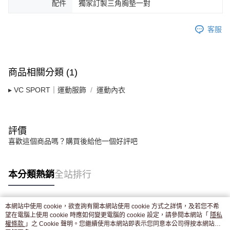
配件
獨家訂製三角胸墊一對
客服
商品相關分類 (1)
▸ VC SPORT｜運動服飾
運動內衣
評價
喜歡這個商品嗎？購買後給他一個好評吧
本分類熱銷
全站排行
本網站中使用 cookie，欲查詢有關本網站使用 cookie 方式之詳情，及若您不希
熱門標籤
望在電腦上使用 cookie 時應如何變更電腦的 cookie 設定，請參閱本網站「
隱私
權條款
」之 Cookie 聲明。您繼續使用本網站即表示您同意本公司得按本網站使