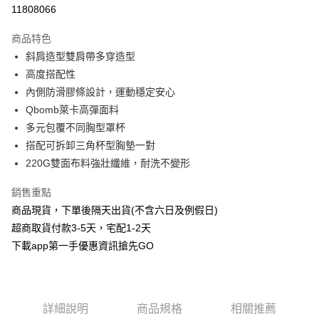
信用卡分期付款
11808066
3 期 0 利率 每期
NT$426
21家銀行
商品特色
6 期 0 利率 每期
NT$213
21家銀行
合作金庫商業銀行
第一商業銀行
斜肩造型雙肩帶多穿造型
華南商業銀行
彰化商業銀行
合作金庫商業銀行
第一商業銀行
超商取貨付款
高度搭配性
上海商業儲蓄銀行
台北富邦商業銀行
華南商業銀行
彰化商業銀行
國泰世華商業銀行
兆豐國際商業銀行
內側防滑膠條設計，運動穩定安心
LINE Pay
上海商業儲蓄銀行
台北富邦商業銀行
臺灣中小企業銀行
台中商業銀行
Qbomb萊卡高彈面料
國泰世華商業銀行
兆豐國際商業銀行
匯豐（台灣）商業銀行
華泰商業銀行
Apple Pay
臺灣中小企業銀行
台中商業銀行
多元包覆不同胸型罩杯
聯邦商業銀行
遠東國際商業銀行
匯豐（台灣）商業銀行
華泰商業銀行
搭配可拆卸三角杯型胸墊一對
街口支付
元大商業銀行
永豐商業銀行
聯邦商業銀行
遠東國際商業銀行
220G雙面布料強壯纖維，耐洗不變形
玉山商業銀行
星展（台灣）商業銀行
元大商業銀行
永豐商業銀行
悠遊付
台新國際商業銀行
中國信託商業銀行
玉山商業銀行
星展（台灣）商業銀行
銷售重點
台灣樂天信用卡公司
台新國際商業銀行
中國信託商業銀行
AFTEE先享後付
商品現貨，下單後隔天出貨(不含六日及例假日)
台灣樂天信用卡公司
相關說明
超商取貨付款3-5天，宅配1-2天
【關於「AFTEE先享後付」】
下載app第一手優惠資訊搶先GO
ATM付款
AFTEE先享後付是「在收到商品之後才付款」的支付方式。 讓您購物簡單
便利好安心！
１．簡單：不需註冊會員、不需綁卡、不需儲值。
運送方式
２．便利：只要手機號碼，簡訊認證，即可結帳。
３．安心：先確認商品／服務後，再付款。
全家取貨付款
詳細說明
商品規格
相關推薦