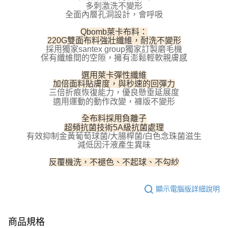
多刺激洗不變形
５．嚴禁一人註冊多個帳號或使用他人資訊註冊。若發現惡意使用之情形，
全面內層孔洞設計，會呼吸
恩沛科技股份有限公司將有權停止該用戶之使用額度並採取法律行動。
Qbomb萊卡布料：
220G雙面布料強壯纖維，耐洗不變形
採用獨家santex group獨家訂製磨毛機
保有纖維間的空隙，擁有澎鬆輕軟親膚感
選用萊卡彈性纖維
加倍面料貼膚度，與秒速的回彈力
三倍折痕恢復能力，優良懸垂延展度
適用運動的動作改變，褲版不變形
全布料採用負離子
超頻抗菌技術5A級抗菌處理
有效抑制金黃葡萄球菌/大腸桿菌/白色念珠菌滋生
減低因汗液產生異味
反覆機洗，不褪色、不起球、不勾紗
顯示電腦版詳細說明
商品規格