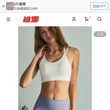
VC維娜
開啟APP
立刻使用官方APP
0
1
/
10