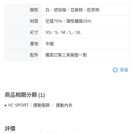
顏色
白、琥珀咖、亞麻棕、奶茶棕
材質
尼龍75%、彈性纖維25%
尺寸
XS／S／M／L／XL
產地
中國
配件
獨家訂製三角胸墊一對
客服
商品相關分類 (1)
▸ VC SPORT｜運動服飾
運動內衣
評價