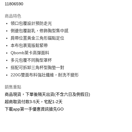
信用卡分期付款
11806590
3 期 0 利率 每期
NT$393
21家銀行
商品特色
6 期 0 利率 每期
NT$196
21家銀行
合作金庫商業銀行
第一商業銀行
領口包覆設計預防走光
華南商業銀行
彰化商業銀行
合作金庫商業銀行
第一商業銀行
超商取貨付款
側邊包覆副乳，修飾胸型集中感
上海商業儲蓄銀行
台北富邦商業銀行
華南商業銀行
彰化商業銀行
國泰世華商業銀行
兆豐國際商業銀行
肩帶位置黃金三角形錨點定位
LINE Pay
上海商業儲蓄銀行
台北富邦商業銀行
臺灣中小企業銀行
台中商業銀行
本布包裹寬版鬆緊帶
國泰世華商業銀行
兆豐國際商業銀行
匯豐（台灣）商業銀行
華泰商業銀行
Apple Pay
臺灣中小企業銀行
台中商業銀行
Qbomb萊卡高彈面料
聯邦商業銀行
遠東國際商業銀行
匯豐（台灣）商業銀行
華泰商業銀行
多元包覆不同胸型罩杯
街口支付
元大商業銀行
永豐商業銀行
聯邦商業銀行
遠東國際商業銀行
搭配可拆卸三角杯型胸墊一對
玉山商業銀行
星展（台灣）商業銀行
元大商業銀行
永豐商業銀行
悠遊付
220G雙面布料強壯纖維，耐洗不變形
台新國際商業銀行
中國信託商業銀行
玉山商業銀行
星展（台灣）商業銀行
台灣樂天信用卡公司
台新國際商業銀行
中國信託商業銀行
AFTEE先享後付
銷售重點
台灣樂天信用卡公司
相關說明
商品現貨，下單後隔天出貨(不含六日及例假日)
【關於「AFTEE先享後付」】
超商取貨付款3-5天，宅配1-2天
ATM付款
AFTEE先享後付是「在收到商品之後才付款」的支付方式。 讓您購物簡單
便利好安心！
下載app第一手優惠資訊搶先GO
１．簡單：不需註冊會員、不需綁卡、不需儲值。
運送方式
２．便利：只要手機號碼，簡訊認證，即可結帳。
３．安心：先確認商品／服務後，再付款。
全家取貨付款