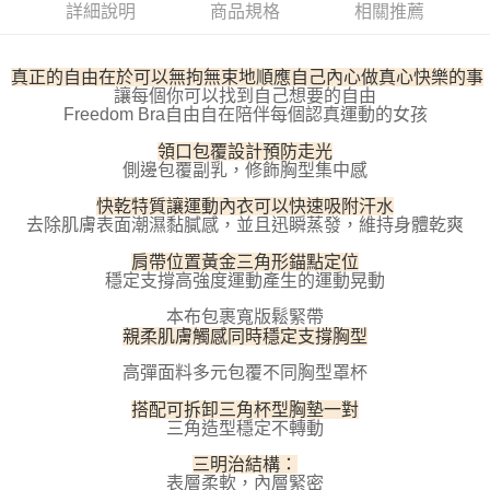
每筆NT$100，滿NT$800(含以上)免運費
【「AFTEE先享後付」結帳流程】
詳細說明
商品規格
相關推薦
１．於結帳方式選擇「AFTEE先享後付」後，將跳轉至「AFTEE先享後付」
付款後全家取貨
結帳頁面，進行簡訊認證並確認金額後，即可完成結帳。
２．訂單成立數日內，您將收到繳費通知簡訊。
真正的自由在於可以無拘無束地順應自己內心做真心快樂的事
每筆NT$100，滿NT$800(含以上)免運費
３．收到繳費通知簡訊後14天內，點擊此簡訊中的連結，可透過四大超商／
讓每個你可以找到自己想要的自由
ATM／網路銀行／等多元方式進行付款，方視為交易完成。
Freedom Bra自由自在陪伴每個認真運動的女孩
7-11取貨付款
※ 請注意：結帳手續完成當下不需立刻繳費，但若您需要取消訂單，請聯絡
每筆NT$100，滿NT$800(含以上)免運費
購買商品的店家。未經商家同意取消之訂單仍視為有效，需透過AFTEE先享
領口包覆設計預防走光
後付繳納相關費用。
側邊包覆副乳，修飾胸型集中感
付款後7-11取貨
※ 交易是否成功請以「AFTEE先享後付 」之結帳頁面顯示為準，若有關於
快乾特質讓運動內衣可以快速吸附汗水
是否繳費成功／繳費後需取消欲退款等相關疑問，請聯繫「AFTEE先享後付
每筆NT$100，滿NT$800(含以上)免運費
去除肌膚表面潮濕黏膩感，並且迅瞬蒸發，維持身體乾爽
客戶支援中心」
https://netprotections.freshdesk.com/support/home
宅配
肩帶位置黃金三角形錨點定位
【注意事項】
穩定支撐高強度運動產生的運動晃動
１．透過由恩沛科技股份有限公司提供之「AFTEE先享後付」服務完成之交
每筆NT$100，滿NT$800(含以上)免運費
易，需依本服務之必要範圍內提供個人資料，並將交易相關給付款項請求債
本布包裹寬版鬆緊帶
權轉讓予恩沛科技股份有限公司。
海外宅配
查看運費
親柔肌膚觸感同時穩定支撐胸型
２．關於個人資料處理事宜，請瀏覽以下網址：
https://aftee.tw/terms/#terms3
高彈面料多元包覆不同胸型罩杯
３．未成年的使用者請事先徵得法定代理人或監護人之同意方可使用
「AFTEE先享後付」，若未經同意申辦者引起之損失，本公司不負相關責
搭配可拆卸三角杯型胸墊一對
任。
三角造型穩定不轉動
４．使用「AFTEE先享後付」時，將依據個別帳號之用戶狀況，依本公司即
時審查核予不同之上限額度；若仍有額度不足之情形，本公司將視審查結果
三明治結構：
表層柔軟，內層緊密
請求用戶進行身份認證。