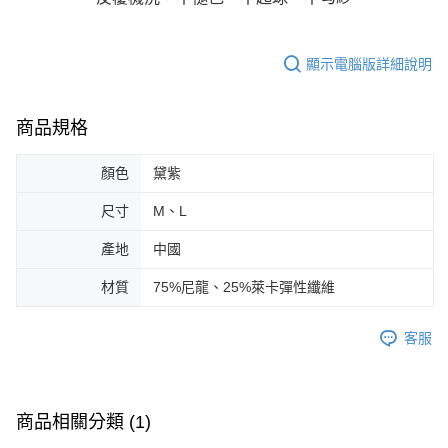
顯示電腦版詳細說明
商品規格
顏色
黛紫
尺寸
M、L
產地
中國
材質
75%尼龍、25%萊卡彈性纖維
客服
商品相關分類 (1)