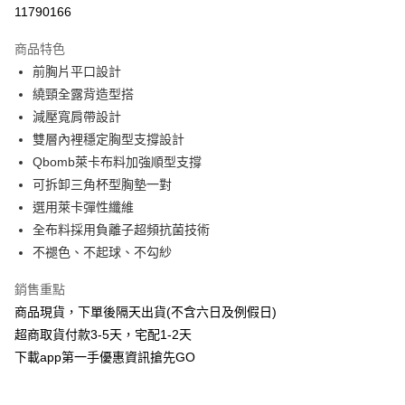
信用卡分期付款
11790166
3 期 0 利率 每期
NT$426
21家銀行
商品特色
6 期 0 利率 每期
NT$213
21家銀行
合作金庫商業銀行
第一商業銀行
前胸片平口設計
華南商業銀行
彰化商業銀行
合作金庫商業銀行
第一商業銀行
超商取貨付款
繞頸全露背造型搭
上海商業儲蓄銀行
台北富邦商業銀行
華南商業銀行
彰化商業銀行
國泰世華商業銀行
兆豐國際商業銀行
減壓寬肩帶設計
LINE Pay
上海商業儲蓄銀行
台北富邦商業銀行
臺灣中小企業銀行
台中商業銀行
雙層內裡穩定胸型支撐設計
國泰世華商業銀行
兆豐國際商業銀行
匯豐（台灣）商業銀行
華泰商業銀行
Apple Pay
臺灣中小企業銀行
台中商業銀行
Qbomb萊卡布料加強順型支撐
聯邦商業銀行
遠東國際商業銀行
匯豐（台灣）商業銀行
華泰商業銀行
可拆卸三角杯型胸墊一對
街口支付
元大商業銀行
永豐商業銀行
聯邦商業銀行
遠東國際商業銀行
選用萊卡彈性纖維
玉山商業銀行
星展（台灣）商業銀行
元大商業銀行
永豐商業銀行
悠遊付
全布料採用負離子超頻抗菌技術
台新國際商業銀行
中國信託商業銀行
玉山商業銀行
星展（台灣）商業銀行
台灣樂天信用卡公司
不褪色、不起球、不勾紗
台新國際商業銀行
中國信託商業銀行
AFTEE先享後付
台灣樂天信用卡公司
相關說明
銷售重點
【關於「AFTEE先享後付」】
商品現貨，下單後隔天出貨(不含六日及例假日)
ATM付款
AFTEE先享後付是「在收到商品之後才付款」的支付方式。 讓您購物簡單
便利好安心！
超商取貨付款3-5天，宅配1-2天
１．簡單：不需註冊會員、不需綁卡、不需儲值。
下載app第一手優惠資訊搶先GO
運送方式
２．便利：只要手機號碼，簡訊認證，即可結帳。
３．安心：先確認商品／服務後，再付款。
全家取貨付款