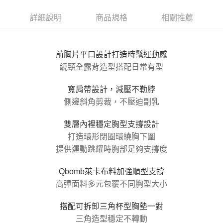
每筆NT$100，滿NT$800(含以上)免運費
【「AFTEE先享後付」結帳流程】
１．於結帳方式選擇「AFTEE先享後付」後，將跳轉至「AFTEE先享後付」
詳細說明
商品規格
相關推薦
付款後全家取貨
結帳頁面，進行簡訊認證並確認金額後，即可完成結帳。
２．訂單成立數日內，您將收到繳費通知簡訊。
每筆NT$100，滿NT$800(含以上)免運費
３．收到繳費通知簡訊後14天內，點擊此簡訊中的連結，可透過四大超商／
ATM／網路銀行／等多元方式進行付款，方視為交易完成。
7-11取貨付款
前胸片平口設計打造時髦運動感
※ 請注意：結帳手續完成當下不需立刻繳費，但若您需要取消訂單，請聯絡
繞頸全露背造型搭配日常有型
每筆NT$100，滿NT$800(含以上)免運費
購買商品的店家。未經商家同意取消之訂單仍視為有效，需透過AFTEE先享
後付繳納相關費用。
付款後7-11取貨
※ 交易是否成功請以「AFTEE先享後付 」之結帳頁面顯示為準，若有關於
寬肩帶設計，減壓不勒脖
是否繳費成功／繳費後需取消欲退款等相關疑問，請聯繫「AFTEE先享後付
每筆NT$100，滿NT$800(含以上)免運費
側邊斜角剪裁，不壓迫副乳
客戶支援中心」
https://netprotections.freshdesk.com/support/home
宅配
【注意事項】
雙層內裡穩定胸型支撐設計
１．透過由恩沛科技股份有限公司提供之「AFTEE先享後付」服務完成之交
每筆NT$100，滿NT$800(含以上)免運費
打造環形閉圈環繞胸下圍
易，需依本服務之必要範圍內提供個人資料，並將交易相關給付款項請求債
權轉讓予恩沛科技股份有限公司。
提供運動跳耀時胸部足夠支撐度
海外宅配
查看運費
２．關於個人資料處理事宜，請瀏覽以下網址：
https://aftee.tw/terms/#terms3
Qbomb萊卡布料加強順型支撐
３．未成年的使用者請事先徵得法定代理人或監護人之同意方可使用
高彈面料多元包覆不同胸型大小
「AFTEE先享後付」，若未經同意申辦者引起之損失，本公司不負相關責
任。
４．使用「AFTEE先享後付」時，將依據個別帳號之用戶狀況，依本公司即
搭配可拆卸三角杯型胸墊一對
時審查核予不同之上限額度；若仍有額度不足之情形，本公司將視審查結果
三角造型穩定不轉動
請求用戶進行身份認證。