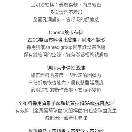
５．嚴禁一人註冊多個帳號或使用他人資訊註冊。若發現惡意使用之情形，
三明治結構：表層柔軟，內層緊密
恩沛科技股份有限公司將有權停止該用戶之使用額度並採取法律行動。
多次清洗不變形
全面孔洞設計，會呼吸的舒適感
Qbomb萊卡布料
220G雙面布料強壯纖維，耐洗不變形
採用獨家santex group獨家訂製磨毛機
保有纖維間的空隙，擁有澎鬆輕軟親膚感
選用萊卡彈性纖維
加倍面料貼膚度，與秒速的回彈力
三倍折痕恢復能力，優良懸垂延展度
適用運動的動作改變，衣版不變形
全布料採用負離子超頻抗菌技術5A級抗菌處理
有效抑制金黃葡萄球菌/大腸桿菌/白色念珠菌滋生
減低因汗液產生異味
反覆機洗，不褪色、不起球、不勾紗