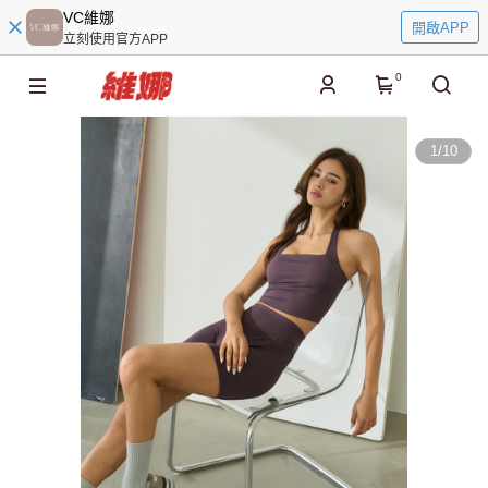
VC維娜
開啟APP
立刻使用官方APP
0
1
/
10